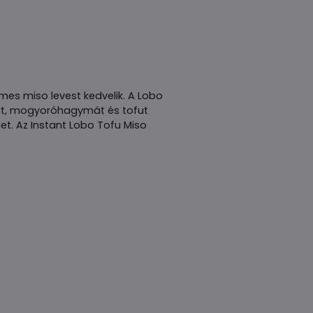
émes miso levest kedvelik. A Lobo
árt, mogyoróhagymát és tofut
t. Az Instant Lobo Tofu Miso