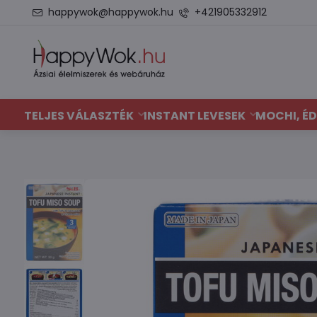
happywok@happywok.hu
+421905332912
TELJES VÁLASZTÉK
INSTANT LEVESEK
MOCHI, ÉD