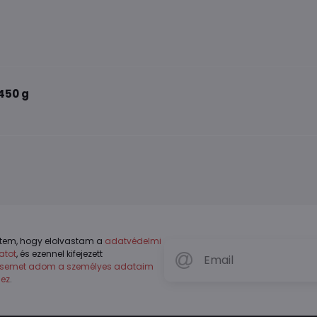
450 g
tem, hogy elolvastam a
adatvédelmi
atot
, és ezennel kifejezett
ésemet adom a személyes adataim
hez
.