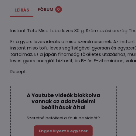
FÓRUM
0
LEÍRÁS
Instant Tofu Miso Lobo leves 30 g. Származási ország Tha
Ez a gyors leves ideális a miso szerelmeseinek. Az Instan
instant miso tofu leves segítségével gyorsan és egysze
tartalmaz. Ez a japán finomság tökéletes utazáshoz, mu
leves gyors energiát biztosít, és B- és E-vitaminban, va
Recept:
A Youtube videók blokkolva
vannak az adatvédelmi
beállítások által
Szeretné betölteni a Youtube videót?
Engedélyezze egyszer