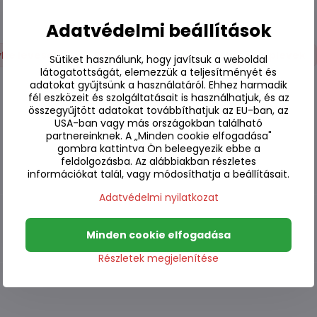
Adatvédelmi beállítások
yhe levesek
Pho, Tom Yum, Miso, Dashi és alaplevek
Sütiket használunk, hogy javítsuk a weboldal
látogatottságát, elemezzük a teljesítményét és
adatokat gyűjtsünk a használatáról. Ehhez harmadik
fél eszközeit és szolgáltatásait is használhatjuk, és az
összegyűjtött adatokat továbbíthatjuk az EU-ban, az
USA-ban vagy más országokban található
partnereinknek. A „Minden cookie elfogadása"
gombra kattintva Ön beleegyezik ebbe a
feldolgozásba. Az alábbiakban részletes
információkat talál, vagy módosíthatja a beállításait.
Adatvédelmi nyilatkozat
Minden cookie elfogadása
Részletek megjelenítése