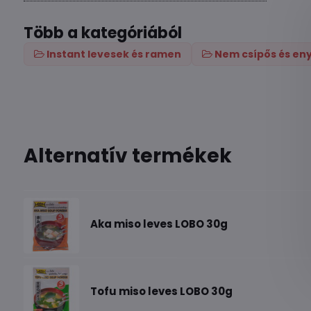
Több a kategóriából
Instant levesek és ramen
Nem csípős és en
Alternatív termékek
Aka miso leves LOBO 30g
Tofu miso leves LOBO 30g