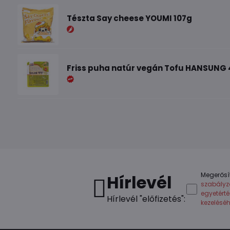
Tészta Say cheese YOUMI 107g
Friss puha natúr vegán Tofu HANSUNG 
Megerősí
Hírlevél
szabályz
egyetért
Hírlevél "előfizetés":
kezelésé