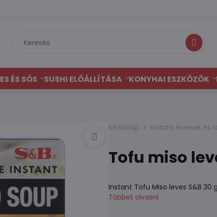
Keresés
ES ÉS SÓS
SUSHI ELŐÁLLÍTÁSA
KONYHAI ESZKÖZÖK
Kezdőlap
Instant levesek és
Tofu miso le
Instant Tofu Miso leves S&B 30 g
Többet olvasni