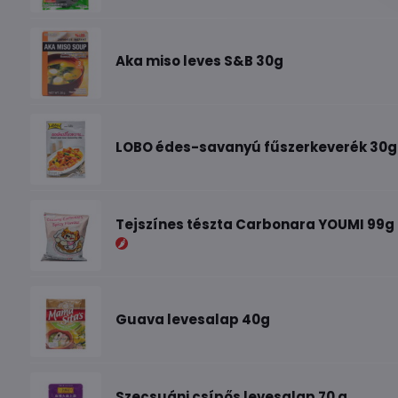
Aka miso leves S&B 30g
LOBO édes-savanyú fűszerkeverék 30g
Tejszínes tészta Carbonara YOUMI 99g
Guava levesalap 40g
Szecsuáni csípős levesalap 70 g