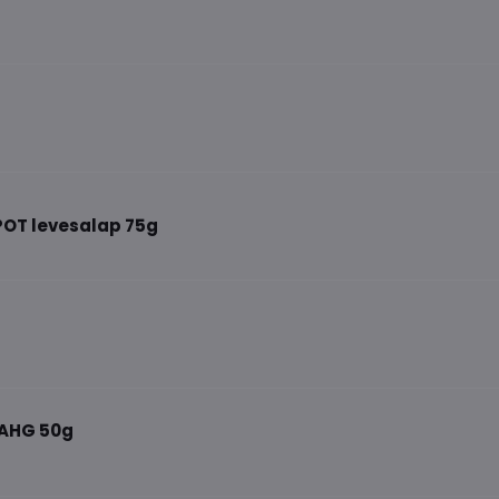
OT levesalap 75g
 AHG 50g