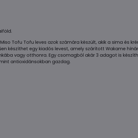
iföld.
t Miso Tofu Tofu leves azok számára készült, akik a sima és kr
rűen készíthet egy kiadós levest, amely szárított Wakame hín
nkába vagy otthonra. Egy csomagból akár 3 adagot is készíthe
lamint antioxidánsokban gazdag.