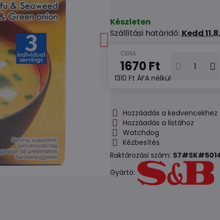
Készleten
Szállítási határidő:
Kedd
11.
1670 Ft
1310 Ft
ÁFA nélkül
Hozzáadás a kedvencekhez
Hozzáadás a listához
Watchdog
Kézbesítés
Raktározási szám:
S7#SK#5014
Gyártó: