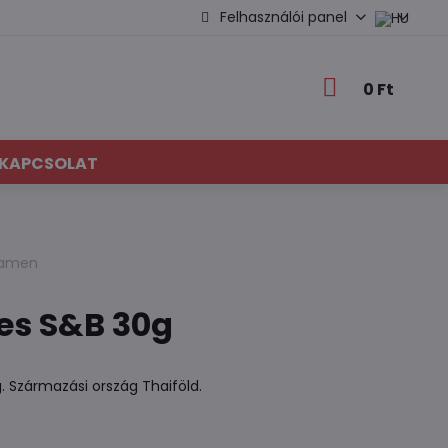
Felhasználói panel
0 Ft
KAPCSOLAT
 ramen
ves S&B 30g
. Származási ország Thaiföld.