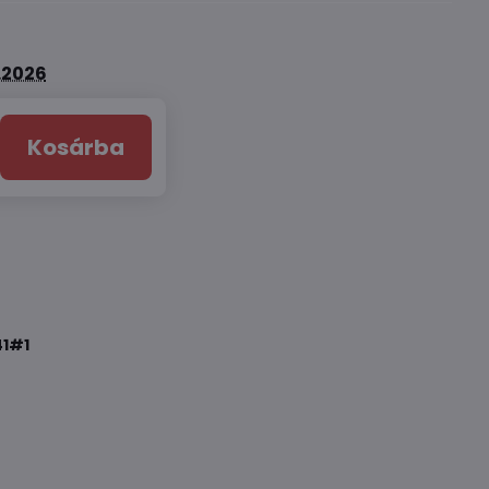
8.2026
Kosárba
1#1