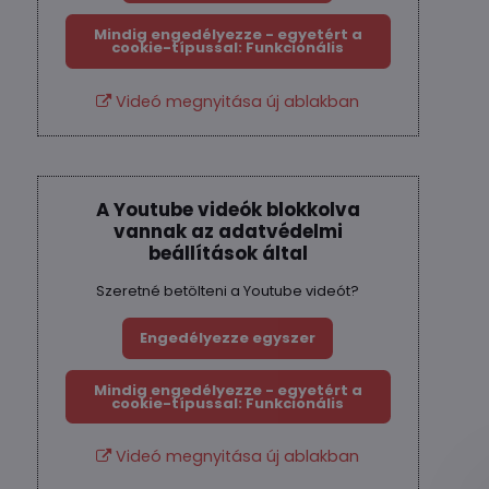
Mindig engedélyezze - egyetért a
cookie-típussal: Funkcionális
Videó megnyitása új ablakban
A Youtube videók blokkolva
vannak az adatvédelmi
beállítások által
Szeretné betölteni a Youtube videót?
Engedélyezze egyszer
Mindig engedélyezze - egyetért a
cookie-típussal: Funkcionális
Videó megnyitása új ablakban