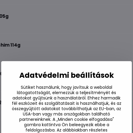
105g
him 114g
Adatvédelmi beállítások
00g
Sütiket használunk, hogy javítsuk a weboldal
látogatottságát, elemezzük a teljesítményét és
adatokat gyűjtsünk a használatáról. Ehhez harmadik
2g
fél eszközeit és szolgáltatásait is használhatjuk, és az
összegyűjtött adatokat továbbíthatjuk az EU-ban, az
USA-ban vagy más országokban található
partnereinknek. A „Minden cookie elfogadása"
gombra kattintva Ön beleegyezik ebbe a
feldolgozásba. Az alábbiakban részletes