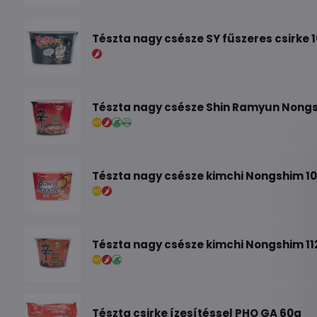
Tészta nagy csésze SY fűszeres csirke 
Tészta nagy csésze Shin Ramyun Nongs
Tészta nagy csésze kimchi Nongshim 1
Tészta nagy csésze kimchi Nongshim 11
Tészta csirke ízesítéssel PHO GA 60g