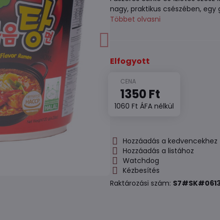
nagy, praktikus csészében, egy g
Többet olvasni
Elfogyott
1350 Ft
1060 Ft
ÁFA nélkül
Hozzáadás a kedvencekhez
Hozzáadás a listához
Watchdog
Kézbesítés
Raktározási szám:
S7#SK#061