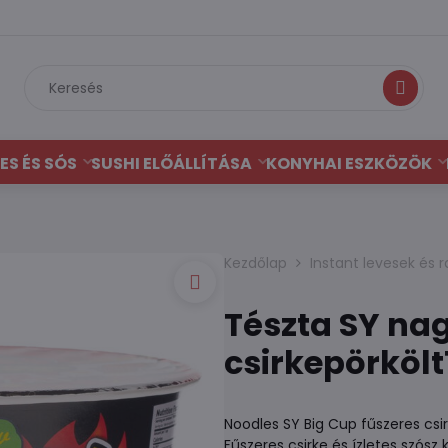
Keresés
ES ÉS SÓS
SUSHI ELŐÁLLÍTÁSA
KONYHAI ESZKÖZÖK
Kezdőlap
Instant levesek és
Tészta SY nag
csirkepörkölt
Noodles SY Big Cup fűszeres csi
Fűszeres csirke és ízletes szós