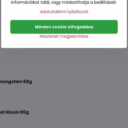
információkat talál, vagy módosíthatja a beállításait.
Adatvédelmi nyilatkozat
Minden cookie elfogadása
Részletek megjelenítése
s Nongshim 68g
al Nissin 90g