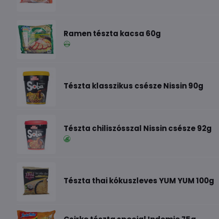
Ramen tészta kacsa 60g
Tészta klasszikus csésze Nissin 90g
Tészta chiliszósszal Nissin csésze 92g
Tészta thai kókuszleves YUM YUM 100g