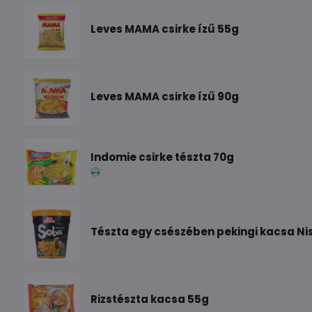
Leves MAMA csirke ízű 55g
Leves MAMA csirke ízű 90g
Indomie csirke tészta 70g
Tészta egy csészében pekingi kacsa Nis
Rizstészta kacsa 55g