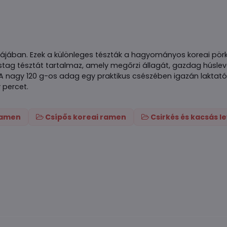
májában. Ezek a különleges tészták a hagyományos koreai pörkö
stag tésztát tartalmaz, amely megőrzi állagát, gazdag húslev
. A nagy 120 g-os adag egy praktikus csészében igazán laktató
 percet.
 ramen
Csípős koreai ramen
Csirkés és kacsás l