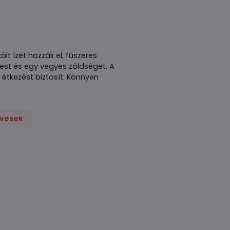
lt ízét hozzák el, fűszeres
est és egy vegyes zöldséget. A
 étkezést biztosít. Könnyen
evesek