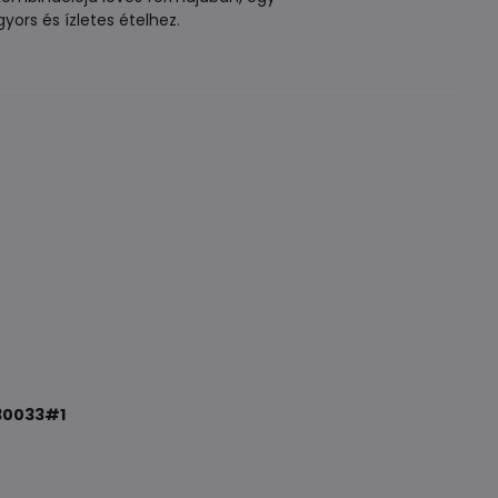
yors és ízletes ételhez.
30033#1