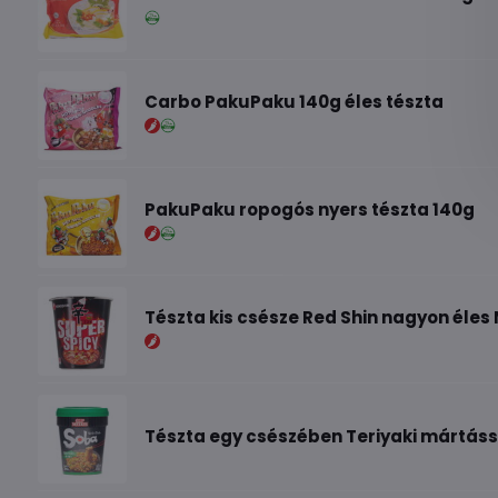
Carbo PakuPaku 140g éles tészta
PakuPaku ropogós nyers tészta 140g
Tészta kis csésze Red Shin nagyon éle
Tészta egy csészében Teriyaki mártáss