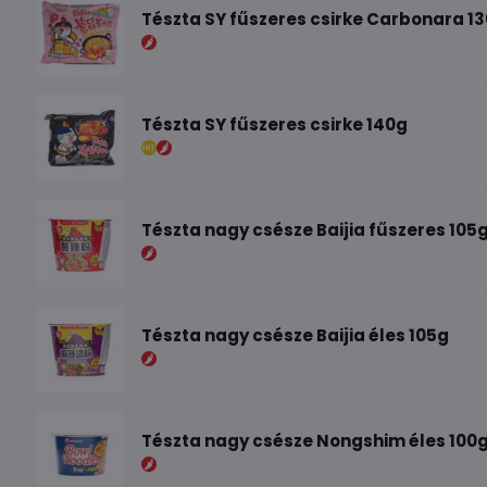
Tészta SY fűszeres csirke Carbonara 1
Tészta SY fűszeres csirke 140g
Tészta nagy csésze Baijia fűszeres 105
Tészta nagy csésze Baijia éles 105g
Tészta nagy csésze Nongshim éles 100