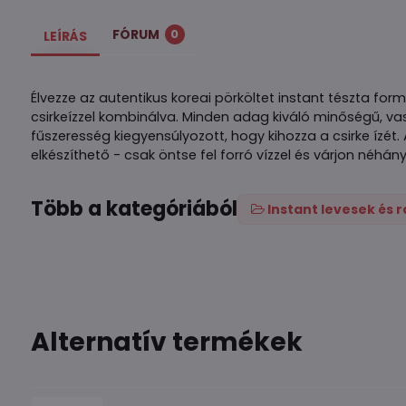
FÓRUM
0
LEÍRÁS
Élvezze az autentikus koreai pörköltet instant tészta for
csirkeízzel kombinálva. Minden adag kiváló minőségű, va
fűszeresség kiegyensúlyozott, hogy kihozza a csirke ízét
elkészíthető - csak öntse fel forró vízzel és várjon néhány
Több a kategóriából
Instant levesek és
Alternatív termékek