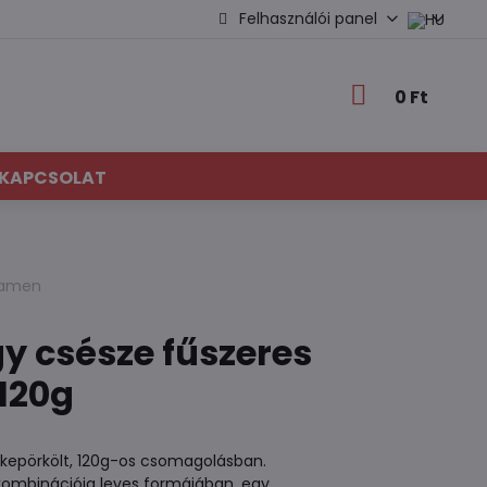
Felhasználói panel
0 Ft
KAPCSOLAT
 ramen
y csésze fűszeres
120g
rkepörkölt, 120g-os csomagolásban.
z kombinációja leves formájában, egy