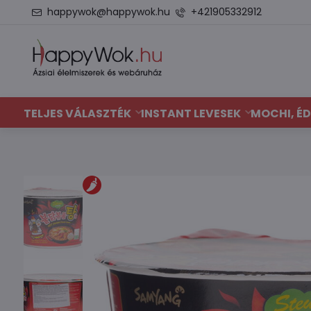
happywok@happywok.hu
+421905332912
TELJES VÁLASZTÉK
INSTANT LEVESEK
MOCHI, ÉD