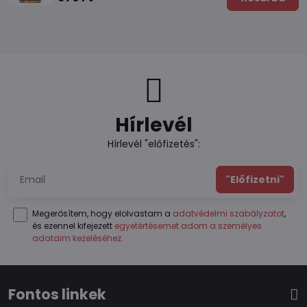
Hírlevél
Hírlevél "előfizetés":
"Előfizetni"
Megerősítem, hogy elolvastam a
adatvédelmi szabályzatot
,
és ezennel kifejezett
egyetértésemet adom a személyes
adataim kezeléséhez
.
Fontos linkek