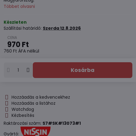
Magyarország.
Többet olvasni
Készleten
Szállítási határidő:
Szerda
12.8.2026
970 Ft
760 Ft
ÁFA nélkül
Kosárba
Hozzáadás a kedvencekhez
Hozzáadás a listához
Watchdog
Kézbesítés
Raktározási szám:
S7#SK#13073#1
Gyártó: