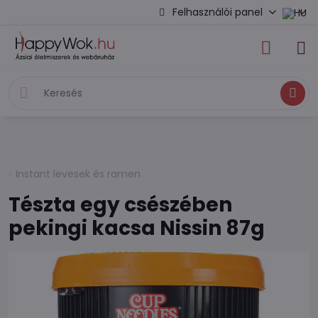
Felhasználói panel
Keresés
Instant levesek és ramen
Tészta egy csészében
pekingi kacsa Nissin 87g