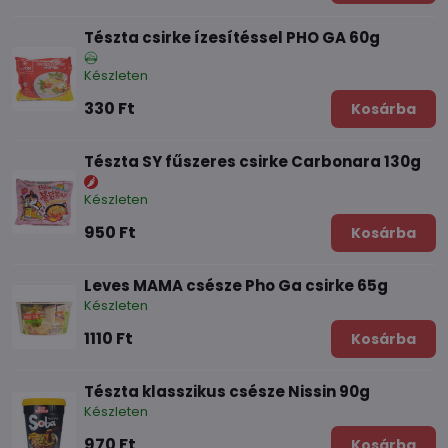
Tészta csirke ízesítéssel PHO GA 60g
Készleten
330 Ft
Kosárba
Tészta SY fűszeres csirke Carbonara 130g
Készleten
950 Ft
Kosárba
Leves MAMA csésze Pho Ga csirke 65g
Készleten
1110 Ft
Kosárba
Tészta klasszikus csésze Nissin 90g
Készleten
970 Ft
Kosárba