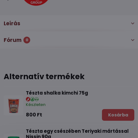
Leírás
Fórum
0
Alternatív termékek
Tészta shalka kimchi 75g
Készleten
800 Ft
Kosárba
Tészta egy csészében Teriyaki mártással
Nissin 90g