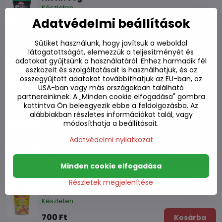
Készleten
Adatvédelmi beállítások
970 Ft
Kosárba
Sütiket használunk, hogy javítsuk a weboldal
Tészta egy csészében Ízletes csirke NISSIN
látogatottságát, elemezzük a teljesítményét és
63g
adatokat gyűjtsünk a használatáról. Ehhez harmadik fél
Készleten
eszközeit és szolgáltatásait is használhatjuk, és az
összegyűjtött adatokat továbbíthatjuk az EU-ban, az
840 Ft
Kosárba
USA-ban vagy más országokban található
partnereinknek. A „Minden cookie elfogadása" gombra
kattintva Ön beleegyezik ebbe a feldolgozásba. Az
Tészta nagy csésze csirke fűszeres
alábbiakban részletes információkat talál, vagy
Nongshim 100g
módosíthatja a beállításait.
Adatvédelmi nyilatkozat
Készleten
840 Ft
Kosárba
Minden cookie elfogadása
Leves MAMA kis csésze csirke ízű 70g
Részletek megjelenítése
Készleten
700 Ft
Kosárba