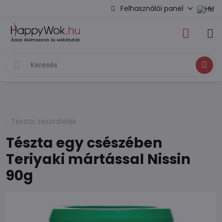
Felhasználói panel
Keresés
Tészta, tésztafélék
Tészta egy csészében
Teriyaki mártással Nissin
90g