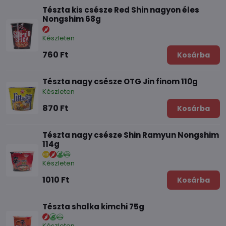
Tészta kis csésze Red Shin nagyon éles
Nongshim 68g
Készleten
760 Ft
Kosárba
Tészta nagy csésze OTG Jin finom 110g
Készleten
870 Ft
Kosárba
Tészta nagy csésze Shin Ramyun Nongshim
114g
Készleten
1010 Ft
Kosárba
Tészta shalka kimchi 75g
Készleten