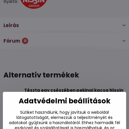
Gyártó:
Leírás
Fórum
0
Alternatív termékek
Tészta egy csészében pekingi kacsa Nissin
87g
Adatvédelmi beállítások
Készleten
970 Ft
Kosárba
Sütiket használunk, hogy javítsuk a weboldal
látogatottságát, elemezzük a teljesítményét és
adatokat gyűjtsünk a használatáról. Ehhez harmadik fél
Tészta chiliszósszal Nissin csésze 92g
eszközeit és szolgáltatásait is használhatjuk, és az