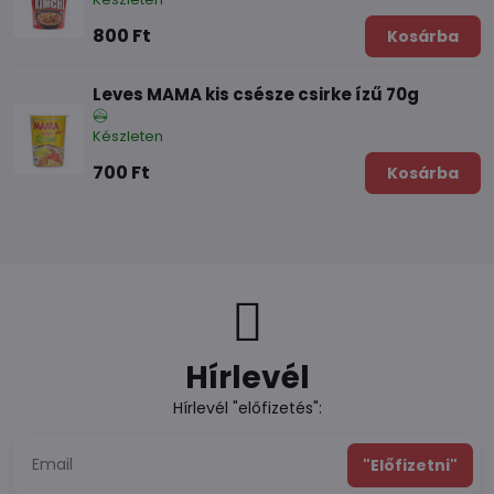
800 Ft
Kosárba
Leves MAMA kis csésze csirke ízű 70g
Készleten
700 Ft
Kosárba
Hírlevél
Hírlevél "előfizetés":
"Előfizetni"