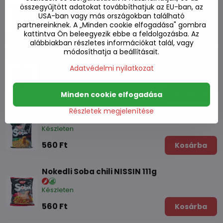
összegyűjtött adatokat továbbíthatjuk az EU-ban, az
Készleten
USA-ban vagy más országokban található
partnereinknek. A „Minden cookie elfogadása" gombra
1010 Ft
Kosárba
kattintva Ön beleegyezik ebbe a feldolgozásba. Az
alábbiakban részletes információkat talál, vagy
módosíthatja a beállításait.
Tészta egy csészében Ízletes csirke NISSIN
63g
Adatvédelmi nyilatkozat
Készleten
840 Ft
Kosárba
Minden cookie elfogadása
Részletek megjelenítése
Soba tészta Teriyaki mártással Nissin110g
Készleten
560 Ft
Kosárba
Nokedli Soba chili NISSIN 111g
Készleten
560 Ft
Kosárba