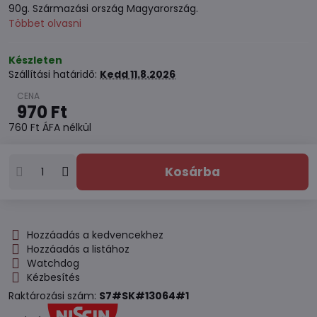
90g. Származási ország Magyarország.
Többet olvasni
Készleten
Szállítási határidő:
Kedd
11.8.2026
970 Ft
760 Ft
ÁFA nélkül
Kosárba
Hozzáadás a kedvencekhez
Hozzáadás a listához
Watchdog
Kézbesítés
Raktározási szám:
S7#SK#13064#1