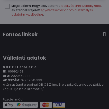
Megerősítem, hogy elolvastam a
adatvédelmi szabályzatot
,
és ezennel kifejezett
egyetértésemet adom a személyes
adataim kezeléséhez
.
Fontos linkek
Vállalati adatok
S O F T E L spol.
s r. o.
ID:
00692468
ÁFA:
2020450333
ADÓSZÁM:
SK202045333
A társaságot a zsolnai OR OS Žilina, Sro szekcióban jegyezték be,
kérjük, írja be a számot: 6/L.
Fizetési mód