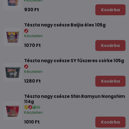
Készleten
930 Ft
Kosárba
Tészta nagy csésze Baijia éles 105g
Készleten
1070 Ft
Kosárba
Tészta nagy csésze SY fűszeres csirke 105g
Készleten
1280 Ft
Kosárba
Tészta nagy csésze Shin Ramyun Nongshim
114g
Készleten
1010 Ft
Kosárba