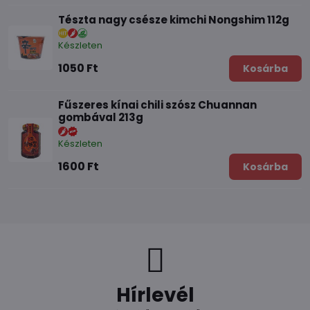
Tészta nagy csésze kimchi Nongshim 112g
Készleten
1050 Ft
Kosárba
Fűszeres kínai chili szósz Chuannan
gombával 213g
Készleten
1600 Ft
Kosárba
Hírlevél