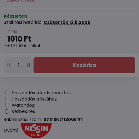
Többet olvasni
Készleten
Szállítási határidő:
Csütörtök
13.8.2026
1010 Ft
790 Ft
ÁFA nélkül
Kosárba
Hozzáadás a kedvencekhez
Hozzáadás a listához
Watchdog
Kézbesítés
Raktározási szám:
S7#SK#13065#1
Gyártó: