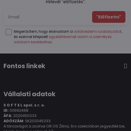
Hírlevél "előfizetés":
"Előfizetni"
Megerősítem, hogy elolvastam a
adatvédelmi szabályzatot
,
és ezennel kifejezett
egyetértésemet adom a személyes
adataim kezeléséhez
.
Fontos linkek
Vállalati adatok
S O F T E L spol.
s r. o.
ID:
00692468
ÁFA:
2020450333
ADÓSZÁM:
SK202045333
A társaságot a zsolnai OR OS Žilina, Sro szekcióban jegyezték be,