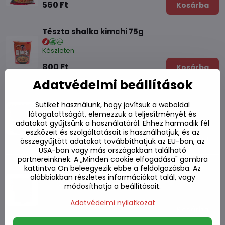
560 Ft
Kosárba
Tészta shalka kimchi 75g
Készleten
800 Ft
Kosárba
Adatvédelmi beállítások
Tészta kis csésze Red Shin nagyon éles
Nongshim 68g
Sütiket használunk, hogy javítsuk a weboldal
látogatottságát, elemezzük a teljesítményét és
Készleten
adatokat gyűjtsünk a használatáról. Ehhez harmadik fél
eszközeit és szolgáltatásait is használhatjuk, és az
760 Ft
Kosárba
összegyűjtött adatokat továbbíthatjuk az EU-ban, az
USA-ban vagy más országokban található
partnereinknek. A „Minden cookie elfogadása" gombra
Tészta kis csésze Shin Ramyun Nongshim
kattintva Ön beleegyezik ebbe a feldolgozásba. Az
68g
alábbiakban részletes információkat talál, vagy
módosíthatja a beállításait.
Készleten
Adatvédelmi nyilatkozat
740 Ft
Kosárba