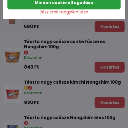
Minden cookie elfogadása
Tészta kis csésze Jin Ramen fűszeres 65g
Részletek megjelenítése
Készleten
580 Ft
Kosárba
Tészta nagy csésze csirke fűszeres
Nongshim 100g
Készleten
840 Ft
Kosárba
Tészta nagy csésze kimchi Nongshim 100g
Készleten
930 Ft
Kosárba
Tészta nagy csésze Nongshim éles 100g