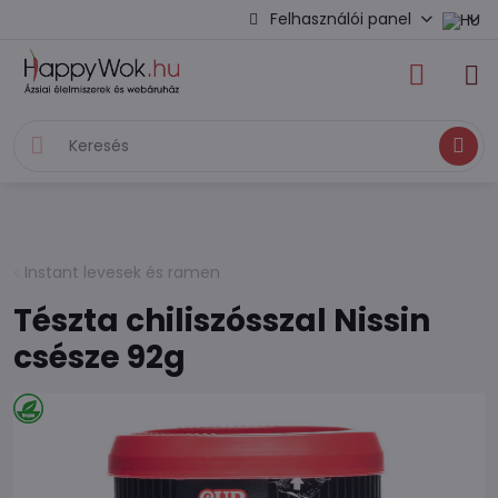
Felhasználói panel
Keresés
Instant levesek és ramen
Tészta chiliszósszal Nissin
csésze 92g