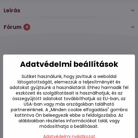
Leírás
Fórum
0
Alternatív termékek
Adatvédelmi beállítások
Sütiket használunk, hogy javítsuk a weboldal
Tejszínes tészta Carbonara YOUMI 99g
látogatottságát, elemezzük a teljesítményét és
adatokat gyűjtsünk a használatáról. Ehhez harmadik fél
Készleten
eszközeit és szolgáltatásait is használhatjuk, és az
összegyűjtött adatokat továbbíthatjuk az EU-ban, az
550 Ft
Kosárba
USA-ban vagy más országokban található
partnereinknek. A „Minden cookie elfogadása" gombra
kattintva Ön beleegyezik ebbe a feldolgozásba. Az
Tészta vegetáriánus Indomie 75g
alábbiakban részletes információkat talál, vagy
Készleten
módosíthatja a beállításait.
250 Ft
Kosárba
Adatvédelmi nyilatkozat