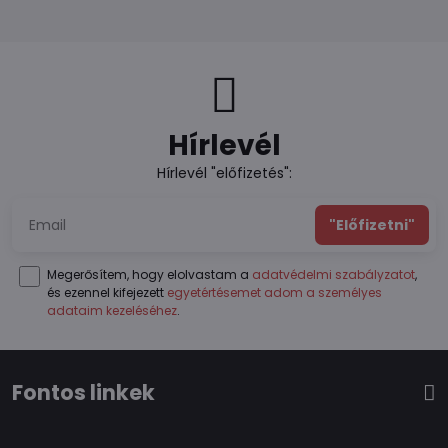
Hírlevél
Hírlevél "előfizetés":
"Előfizetni"
Megerősítem, hogy elolvastam a
adatvédelmi szabályzatot
,
és ezennel kifejezett
egyetértésemet adom a személyes
adataim kezeléséhez
.
Fontos linkek