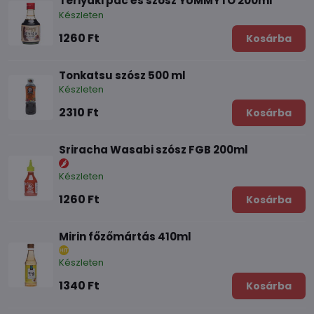
Teriyaki pác és szósz YUMMYTO 200ml
Készleten
1260 Ft
Kosárba
Tonkatsu szósz 500 ml
Készleten
2310 Ft
Kosárba
Sriracha Wasabi szósz FGB 200ml
Készleten
1260 Ft
Kosárba
Mirin főzőmártás 410ml
Készleten
1340 Ft
Kosárba