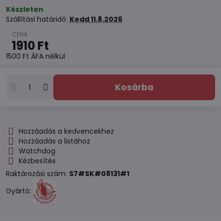
Készleten
Szállítási határidő:
Kedd
11.8.2026
1910 Ft
1500 Ft
ÁFA nélkül
Kosárba
Hozzáadás a kedvencekhez
Hozzáadás a listához
Watchdog
Kézbesítés
Raktározási szám:
S7#SK#08131#1
Gyártó: