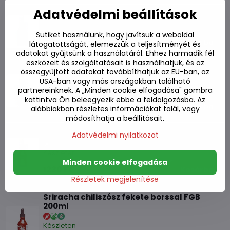
Adatvédelmi beállítások
Hoisin szósz FGB 200ml
Készleten
Sütiket használunk, hogy javítsuk a weboldal
1090 Ft
Kosárba
látogatottságát, elemezzük a teljesítményét és
adatokat gyűjtsünk a használatáról. Ehhez harmadik fél
eszközeit és szolgáltatásait is használhatjuk, és az
Sriracha chiliszósz sárga FGB 455ml
összegyűjtött adatokat továbbíthatjuk az EU-ban, az
USA-ban vagy más országokban található
Készleten
partnereinknek. A „Minden cookie elfogadása" gombra
kattintva Ön beleegyezik ebbe a feldolgozásba. Az
2220 Ft
Kosárba
alábbiakban részletes információkat talál, vagy
módosíthatja a beállításait.
Sriracha sárga chiliszósz FGB 200ml
Adatvédelmi nyilatkozat
Készleten
Minden cookie elfogadása
1230 Ft
Kosárba
Részletek megjelenítése
Sriracha chiliszósz fekete borssal FGB
200ml
Készleten