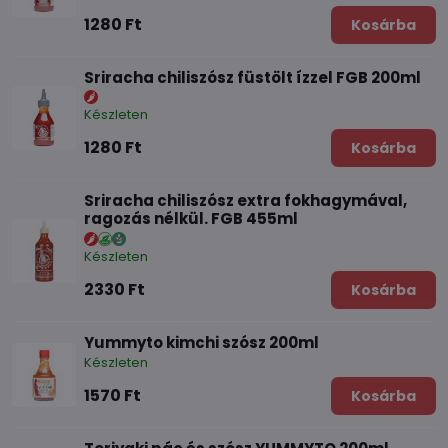
1280 Ft
Kosárba
Sriracha chiliszósz füstölt ízzel FGB 200ml
Készleten
1280 Ft
Kosárba
Sriracha chiliszósz extra fokhagymával,
ragozás nélkül. FGB 455ml
Készleten
2330 Ft
Kosárba
Yummyto kimchi szósz 200ml
Készleten
1570 Ft
Kosárba