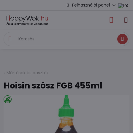
Felhasználói panel
Keresés
Mártások és paszták
Hoisin szósz FGB 455ml