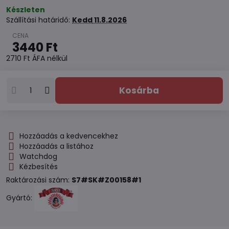
Készleten
Szállítási határidő:
Kedd
11.8.2026
3440 Ft
2710 Ft
ÁFA nélkül
Kosárba
Hozzáadás a kedvencekhez
Hozzáadás a listához
Watchdog
Kézbesítés
Raktározási szám:
S7#SK#Z00158#1
Gyártó: