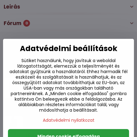
Leírás
Fórum
0
Adatvédelmi beállítások
Alternatív termékek
Sütiket használunk, hogy javítsuk a weboldal
látogatottságát, elemezzük a teljesítményét és
adatokat gyűjtsünk a használatáról. Ehhez harmadik fél
Hoisin szósz 397g
eszközeit és szolgáltatásait is használhatjuk, és az
összegyűjtött adatokat továbbíthatjuk az EU-ban, az
Készleten
USA-ban vagy más országokban található
partnereinknek. A „Minden cookie elfogadása" gombra
1690 Ft
Kosárba
kattintva Ön beleegyezik ebbe a feldolgozásba. Az
alábbiakban részletes információkat talál, vagy
módosíthatja a beállításait.
Hoisin szósz FGB 455ml
Adatvédelmi nyilatkozat
Készleten
1910 Ft
Kosárba
Minden cookie elfogadása