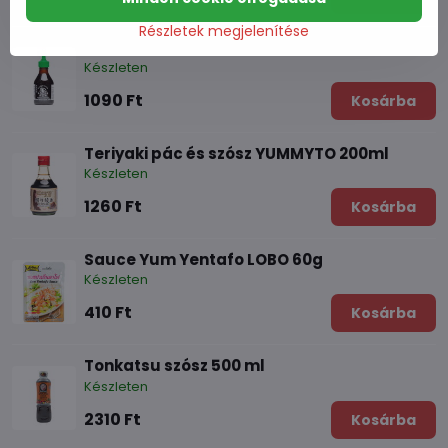
Részletek megjelenítése
Hoisin szósz FGB 200ml
Készleten
1090 Ft
Kosárba
Teriyaki pác és szósz YUMMYTO 200ml
Készleten
1260 Ft
Kosárba
Sauce Yum Yentafo LOBO 60g
Készleten
410 Ft
Kosárba
Tonkatsu szósz 500 ml
Készleten
2310 Ft
Kosárba