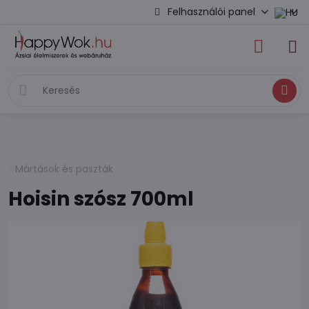
Felhasználói panel
Keresés
Mártások és paszták
Hoisin szósz 700ml