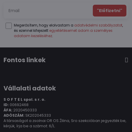
"Előfizetni"
Megerősítem, hogy elolvastam a
adatvédelmi szabályzatot
,
és ezennel kifejezett
egyetértésemet adom a személyes
adataim kezeléséhez
.
Fontos linkek
Vállalati adatok
S O F T E L spol.
s r. o.
ID:
00692468
ÁFA:
2020450333
ADÓSZÁM:
SK202045333
A társaságot a zsolnai OR OS Žilina, Sro szekcióban jegyezték be,
kérjük, írja be a számot: 6/L.