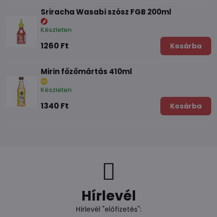
Sriracha Wasabi szósz FGB 200ml
Készleten
1260 Ft
Kosárba
Mirin főzőmártás 410ml
Készleten
1340 Ft
Kosárba
Hírlevél
Hírlevél "előfizetés":