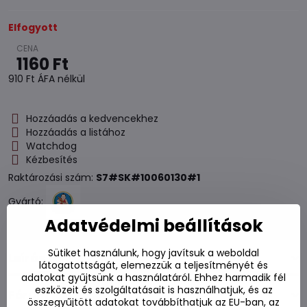
Elfogyott
1160 Ft
910 Ft
ÁFA nélkül
Hozzáadás a kedvencekhez
Hozzáadás a listához
Watchdog
Kézbesítés
Raktározási szám:
S7#SK#10060130#1
Gyártó:
Adatvédelmi beállítások
Sütiket használunk, hogy javítsuk a weboldal
Leírás
látogatottságát, elemezzük a teljesítményét és
adatokat gyűjtsünk a használatáról. Ehhez harmadik fél
eszközeit és szolgáltatásait is használhatjuk, és az
Fórum
0
összegyűjtött adatokat továbbíthatjuk az EU-ban, az