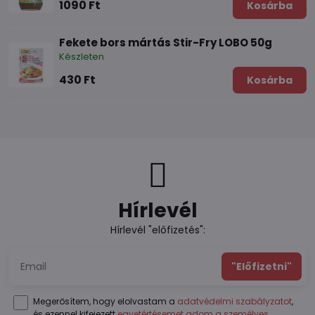
1090 Ft
Kosárba
Fekete bors mártás Stir-Fry LOBO 50g
Készleten
430 Ft
Kosárba
Hírlevél
Hírlevél "előfizetés":
"Előfizetni"
Megerősítem, hogy elolvastam a
adatvédelmi szabályzatot
,
és ezennel kifejezett
egyetértésemet adom a személyes