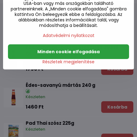
USA-ban vagy más országokban található
partnereinknek. A „Minden cookie elfogadása" gombra
kattintva Ön beleegyezik ebbe a feldolgozásba. Az
alábbiakban részletes információkat talál, vagy
módosíthatja a beállításait.
Alternatív termékek
Adatvédelmi nyilatkozat
Fokhagymás-borsos szósz HBB 250ml
Minden cookie elfogadása
Készleten
Részletek megjelenítése
1790 Ft
Kosárba
Édes-savanyú mártás 240 g
Készleten
1460 Ft
Kosárba
Pad Thai szósz 225g
Készleten