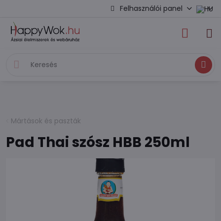
Felhasználói panel
Keresés
Mártások és paszták
Pad Thai szósz HBB 250ml