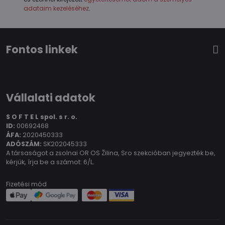
adataim kezeléséhez
.
Fontos linkek
Vállalati adatok
S O F T E L spol.
s r. o.
ID:
00692468
ÁFA:
2020450333
ADÓSZÁM:
SK202045333
A társaságot a zsolnai OR OS Žilina, Sro szekcióban jegyezték be,
kérjük, írja be a számot: 6/L.
Fizetési mód