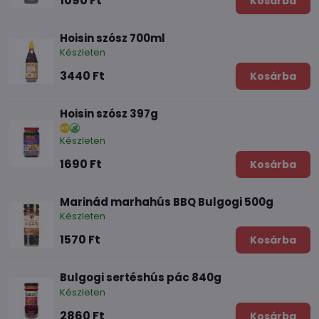
1090 Ft
Kosárba
Hoisin szósz 700ml
Készleten
3440 Ft
Kosárba
Hoisin szósz 397g
Készleten
1690 Ft
Kosárba
Marinád marhahús BBQ Bulgogi 500g
Készleten
1570 Ft
Kosárba
Bulgogi sertéshús pác 840g
Készleten
2860 Ft
Kosárba