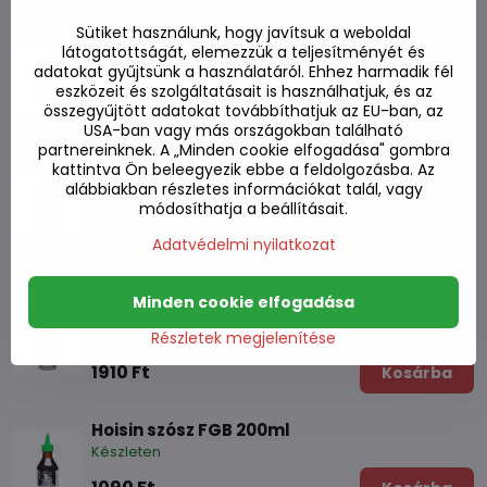
Sütiket használunk, hogy javítsuk a weboldal
Teriyaki Yamasa szósz 300ml
látogatottságát, elemezzük a teljesítményét és
Készleten
adatokat gyűjtsünk a használatáról. Ehhez harmadik fél
eszközeit és szolgáltatásait is használhatjuk, és az
1550 Ft
Kosárba
összegyűjtött adatokat továbbíthatjuk az EU-ban, az
USA-ban vagy más országokban található
partnereinknek. A „Minden cookie elfogadása" gombra
Szósz Original HP 255g
kattintva Ön beleegyezik ebbe a feldolgozásba. Az
alábbiakban részletes információkat talál, vagy
Készleten
módosíthatja a beállításait.
2430 Ft
Kosárba
Adatvédelmi nyilatkozat
Hoisin szósz FGB 455ml
Minden cookie elfogadása
Készleten
Részletek megjelenítése
1910 Ft
Kosárba
Hoisin szósz FGB 200ml
Készleten