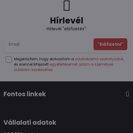
Hírlevél
Hírlevél "előfizetés":
"Előfizetni"
Megerősítem, hogy elolvastam a
adatvédelmi szabályzatot
,
és ezennel kifejezett
egyetértésemet adom a személyes
adataim kezeléséhez
.
Fontos linkek
Vállalati adatok