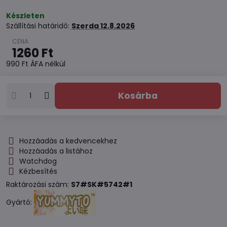
Készleten
Szállítási határidő:
Szerda
12.8.2026
1260 Ft
990 Ft
ÁFA nélkül
Kosárba
Hozzáadás a kedvencekhez
Hozzáadás a listához
Watchdog
Kézbesítés
Raktározási szám:
S7#SK#5742#1
Gyártó: