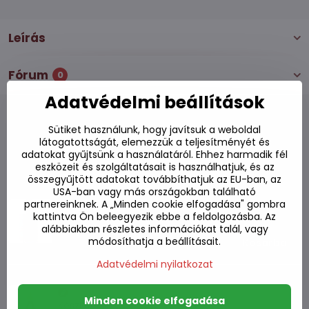
Leírás
Fórum
0
Adatvédelmi beállítások
Sütiket használunk, hogy javítsuk a weboldal
látogatottságát, elemezzük a teljesítményét és
Alternatív termékek
adatokat gyűjtsünk a használatáról. Ehhez harmadik fél
eszközeit és szolgáltatásait is használhatjuk, és az
összegyűjtött adatokat továbbíthatjuk az EU-ban, az
USA-ban vagy más országokban található
Sriracha chiliszósz sárga FGB 455ml
partnereinknek. A „Minden cookie elfogadása" gombra
kattintva Ön beleegyezik ebbe a feldolgozásba. Az
Készleten
alábbiakban részletes információkat talál, vagy
módosíthatja a beállításait.
2220 Ft
Kosárba
Adatvédelmi nyilatkozat
Sriracha Wasabi szósz FGB 200ml
Minden cookie elfogadása
Készleten