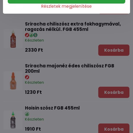
Részletek megjelenítése
1260 Ft
Kosárba
Sriracha chiliszósz extra fokhagymával,
ragozás nélkül. FGB 455ml
Készleten
2330 Ft
Kosárba
Sriracha majonéz édes chiliszósz FGB
200ml
Készleten
1230 Ft
Kosárba
Hoisin szósz FGB 455ml
Készleten
1910 Ft
Kosárba