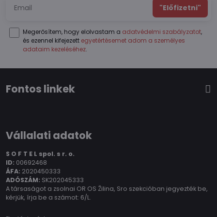
"Előfizetni"
Megerősítem, hogy elolvastam a
adatvédelmi szabályzatot
,
és ezennel kifejezett
egyetértésemet adom a személyes
adataim kezeléséhez
.
Fontos linkek
Vállalati adatok
S O F T E L spol.
s r. o.
ID:
00692468
ÁFA:
2020450333
ADÓSZÁM:
SK202045333
A társaságot a zsolnai OR OS Žilina, Sro szekcióban jegyezték be,
kérjük, írja be a számot: 6/L.