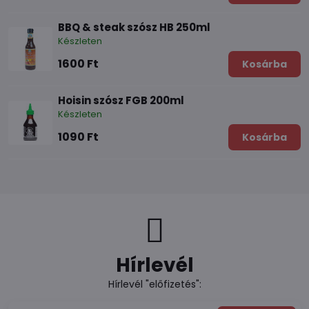
BBQ & steak szósz HB 250ml
Készleten
1600 Ft
Kosárba
Hoisin szósz FGB 200ml
Készleten
1090 Ft
Kosárba
Hírlevél
Hírlevél "előfizetés":