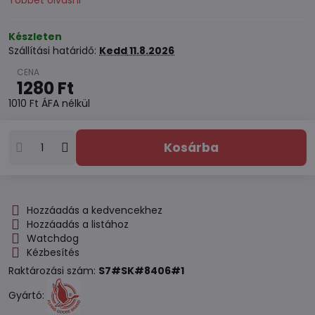
Többet olvasni
Készleten
Szállítási határidő:
Kedd
11.8.2026
1280 Ft
1010 Ft
ÁFA nélkül
Kosárba
Hozzáadás a kedvencekhez
Hozzáadás a listához
Watchdog
Kézbesítés
Raktározási szám:
S7#SK#8406#1
Gyártó: