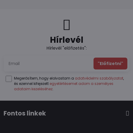
Hírlevél
Hírlevél "előfizetés":
"Előfizetni"
Megerősítem, hogy elolvastam a
adatvédelmi szabályzatot
,
és ezennel kifejezett
egyetértésemet adom a személyes
adataim kezeléséhez
.
Fontos linkek