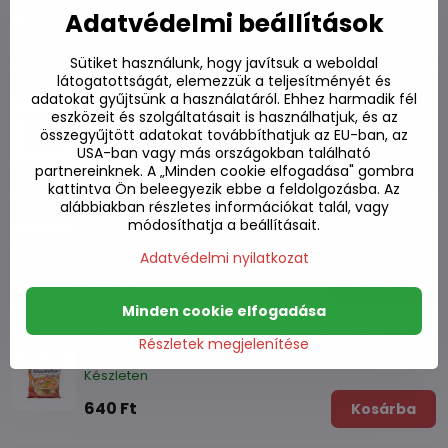
Készleten
Adatvédelmi beállítások
1010 Ft
Kosárba
Sütiket használunk, hogy javítsuk a weboldal
látogatottságát, elemezzük a teljesítményét és
Tészta nagy csésze kimchi Nongshim 112g
adatokat gyűjtsünk a használatáról. Ehhez harmadik fél
eszközeit és szolgáltatásait is használhatjuk, és az
Készleten
összegyűjtött adatokat továbbíthatjuk az EU-ban, az
USA-ban vagy más országokban található
1050 Ft
Kosárba
partnereinknek. A „Minden cookie elfogadása" gombra
kattintva Ön beleegyezik ebbe a feldolgozásba. Az
alábbiakban részletes információkat talál, vagy
Jin tészta Ramyun éles 120g
módosíthatja a beállításait.
Készleten
Adatvédelmi nyilatkozat
550 Ft
Kosárba
Minden cookie elfogadása
Tészta Ansungtangmyum Nongshim 125g
Részletek megjelenítése
Készleten
640 Ft
Kosárba