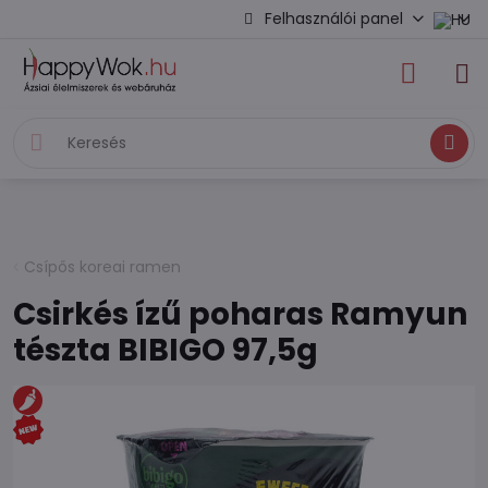
Felhasználói panel
Keresés
Csípős koreai ramen
Csirkés ízű poharas Ramyun
tészta BIBIGO 97,5g