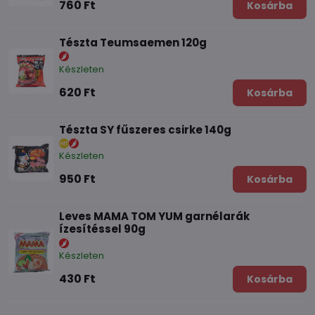
760 Ft
Kosárba
Tészta Teumsaemen 120g
Készleten
620 Ft
Kosárba
Tészta SY fűszeres csirke 140g
Készleten
950 Ft
Kosárba
Leves MAMA TOM YUM garnélarák
ízesítéssel 90g
Készleten
430 Ft
Kosárba