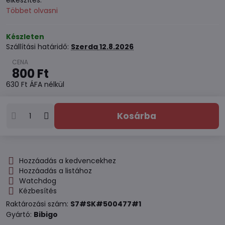
elkészítés.
Többet olvasni
Készleten
Szállítási határidő:
Szerda
12.8.2026
800 Ft
630 Ft
ÁFA nélkül
Kosárba
Hozzáadás a kedvencekhez
Hozzáadás a listához
Watchdog
Kézbesítés
Raktározási szám:
S7#SK#500477#1
Gyártó:
Bibigo