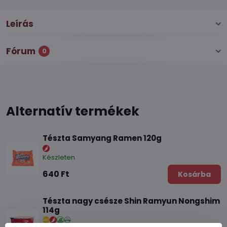
Leírás
Fórum
0
Alternatív termékek
Tészta Samyang Ramen 120g
Készleten
640 Ft
Kosárba
Tészta nagy csésze Shin Ramyun Nongshim
114g