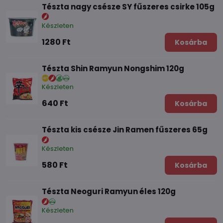
Tészta nagy csésze SY fűszeres csirke 105g
Készleten
1280 Ft
Kosárba
Tészta Shin Ramyun Nongshim 120g
Készleten
640 Ft
Kosárba
Tészta kis csésze Jin Ramen fűszeres 65g
Készleten
580 Ft
Kosárba
Tészta Neoguri Ramyun éles 120g
Készleten