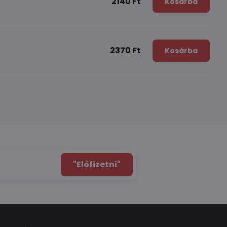
2140 Ft
Kosárba
2370 Ft
Kosárba
"Előfizetni"