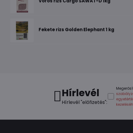
Vörös rizs Cargo SAWAT-D 1kg
Fekete rizs Golden Elephant 1 kg
Megerősí
Hírlevél
szabályz
egyetért
Hírlevél "előfizetés":
kezelésé