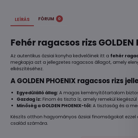
FÓRUM
0
LEÍRÁS
Fehér ragacsos rizs GOLDEN
Az autentikus ázsiai konyha kedvelőinek itt a
fehér raga
megkapja azt a jellegzetes ragacsos állagot, amely ele
elkészítéséhez.
A GOLDEN PHOENIX ragacsos rizs jell
Egyedülálló állag:
A magas keményítőtartalom biztosí
Gazdag íz:
Finom és tiszta íz, amely remekül kiegészül
Minőség a GOLDEN PHOENIX-től:
A tisztaság és a megf
Készíts otthon hagyományos ázsiai finomságokat ezzel a
család számára.