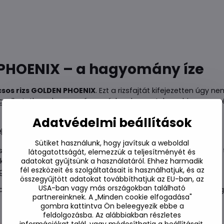
 PHOENIX – a hagyomány íze
csos rizs GOLDEN PHOENIX
. Ezt a rizsfajtát kifejezetten úgy 
ngedhetetlen a hagyományos édes desszertek, sushi vagy a né
Adatvédelmi beállítások
emzői:
Sütiket használunk, hogy javítsuk a weboldal
tja, hogy a szemek összetapadjanak, ami ideális sushi vagy
látogatottságát, elemezzük a teljesítményét és
 kókusztejjel, gyümölcsökkel vagy fűszeres hozzávalókkal.
adatokat gyűjtsünk a használatáról. Ehhez harmadik
fél eszközeit és szolgáltatásait is használhatjuk, és az
elelő rizstípus garanciája a kulináris alkotásaidhoz.
összegyűjtött adatokat továbbíthatjuk az EU-ban, az
USA-ban vagy más országokban található
 kiváló minőségű rizzsel. A praktikus 1 kg-os csomagolás ele
partnereinknek. A „Minden cookie elfogadása"
gombra kattintva Ön beleegyezik ebbe a
feldolgozásba. Az alábbiakban részletes