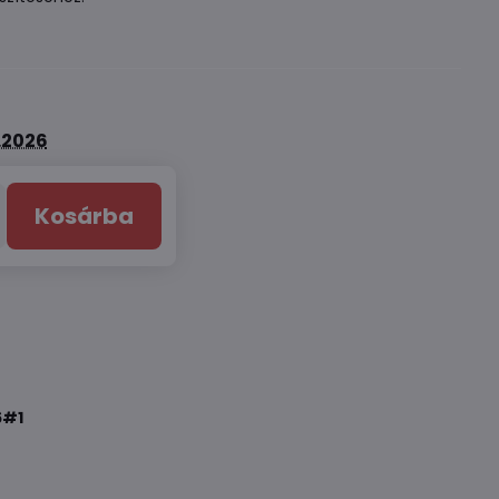
8.2026
Kosárba
6#1