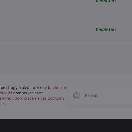
Készleten
Készleten
tem, hogy elolvastam a
adatvédelmi
atot
, és ezennel kifejezett
ésemet adom a személyes adataim
hez
.