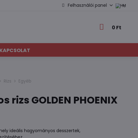
Felhasználói panel
0 Ft
KAPCSOLAT
Rizs
Egyéb
os rizs GOLDEN PHOENIX
mely ideális hagyományos desszertek,
észítéséhez.