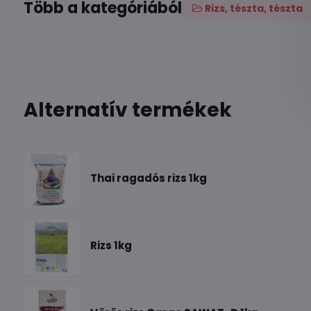
Több a kategóriából
Rizs, tészta, tészta
Alternatív termékek
Thai ragadós rizs 1kg
Rizs 1kg