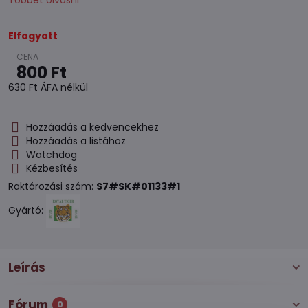
Többet olvasni
Elfogyott
800 Ft
630 Ft
ÁFA nélkül
Hozzáadás a kedvencekhez
Hozzáadás a listához
Watchdog
Kézbesítés
Raktározási szám:
S7#SK#01133#1
Gyártó:
Leírás
Fórum
0