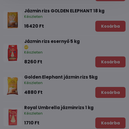
Jázmin rizs GOLDEN ELEPHANT 18 kg
Készleten
16420 Ft
Kosárba
Jázmin rizs esernyő 5 kg
Készleten
8260 Ft
Kosárba
Golden Elephant jázmin rizs 5kg
Készleten
4880 Ft
Kosárba
Royal Umbrella jázminrizs 1 kg
Készleten
1710 Ft
Kosárba