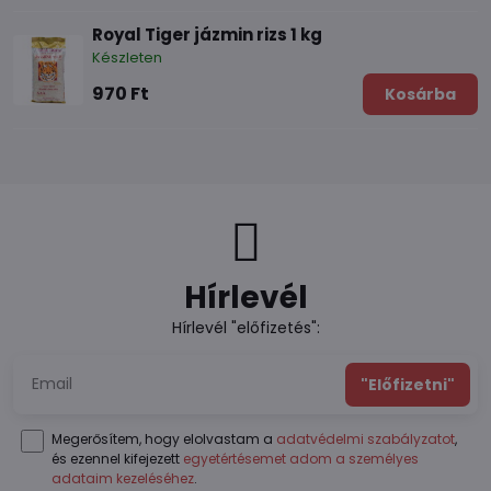
Royal Tiger jázmin rizs 1 kg
Készleten
970 Ft
Kosárba
Hírlevél
Hírlevél "előfizetés":
"Előfizetni"
Megerősítem, hogy elolvastam a
adatvédelmi szabályzatot
,
és ezennel kifejezett
egyetértésemet adom a személyes
adataim kezeléséhez
.