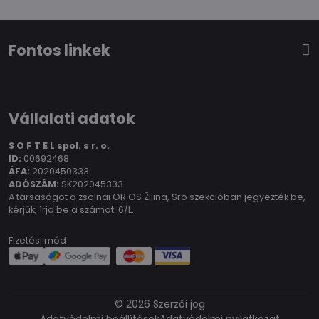
Fontos linkek
Vállalati adatok
S O F T E L spol.
s r. o.
ID:
00692468
ÁFA:
2020450333
ADÓSZÁM:
SK202045333
A társaságot a zsolnai OR OS Žilina, Sro szekcióban jegyezték be,
kérjük, írja be a számot: 6/L.
Fizetési mód
©
2026
Szerzői jog