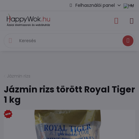
Felhasználói panel
Keresés
Jázmin rizs
Jázmin rizs törött Royal Tiger
1 kg