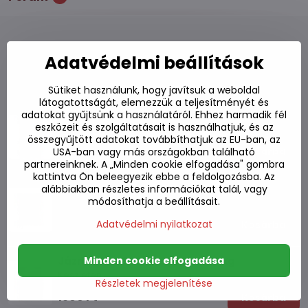
Adatvédelmi beállítások
Alternatív termékek
Sütiket használunk, hogy javítsuk a weboldal
látogatottságát, elemezzük a teljesítményét és
Royal Tiger Gold jázmin rizs 1 kg
adatokat gyűjtsünk a használatáról. Ehhez harmadik fél
eszközeit és szolgáltatásait is használhatjuk, és az
Készleten
összegyűjtött adatokat továbbíthatjuk az EU-ban, az
1170 Ft
Kosárba
USA-ban vagy más országokban található
partnereinknek. A „Minden cookie elfogadása" gombra
kattintva Ön beleegyezik ebbe a feldolgozásba. Az
Jázmin rizs thaiföldi SMAT CHEF 1kg
alábbiakban részletes információkat talál, vagy
módosíthatja a beállításait.
Készleten
1670 Ft
Adatvédelmi nyilatkozat
Kosárba
Jázmin rizs Golden Elephant 1 kg
Minden cookie elfogadása
Készleten
Részletek megjelenítése
1360 Ft
Kosárba