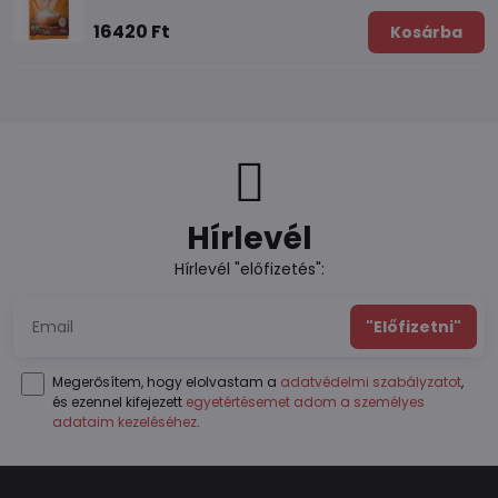
16420 Ft
Kosárba
Hírlevél
Hírlevél "előfizetés":
"Előfizetni"
Megerősítem, hogy elolvastam a
adatvédelmi szabályzatot
,
és ezennel kifejezett
egyetértésemet adom a személyes
adataim kezeléséhez
.