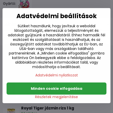
Gyártó:
Adatvédelmi beállítások
Leírás
Sütiket használunk, hogy javítsuk a weboldal
látogatottságát, elemezzük a teljesítményét és
adatokat gyűjtsünk a használatáról. Ehhez harmadik fél
Fórum
0
eszközeit és szolgáltatásait is használhatjuk, és az
összegyűjtött adatokat továbbíthatjuk az EU-ban, az
USA-ban vagy más országokban található
partnereinknek. A „Minden cookie elfogadása" gombra
kattintva Ön beleegyezik ebbe a feldolgozásba. Az
alábbiakban részletes információkat talál, vagy
Alternatív termékek
módosíthatja a beállításait.
Adatvédelmi nyilatkozat
Royal Umbrella jázminrizs 1 kg
Készleten
Minden cookie elfogadása
1710 Ft
Kosárba
Részletek megjelenítése
Royal Tiger jázmin rizs 1 kg