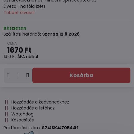
ázsiai ételekhez és mindennapi receptekhez.
Élvezd Thaiföld ízét!
Többet olvasni
Készleten
Szállítási határidő:
Szerda
12.8.2026
1670 Ft
1310 Ft
ÁFA nélkül
Kosárba
Hozzáadás a kedvencekhez
Hozzáadás a listához
Watchdog
Kézbesítés
Raktározási szám:
S7#SK#7054#1