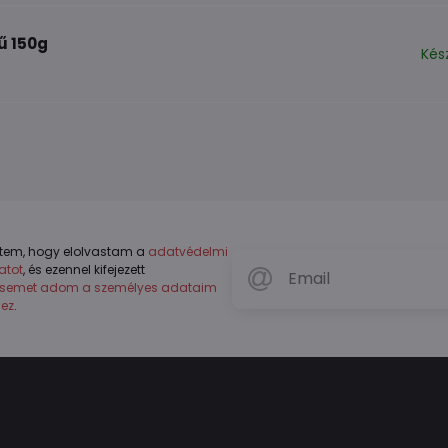
ű 150g
Kés
tem, hogy elolvastam a
adatvédelmi
atot
, és ezennel kifejezett
ésemet adom a személyes adataim
hez
.