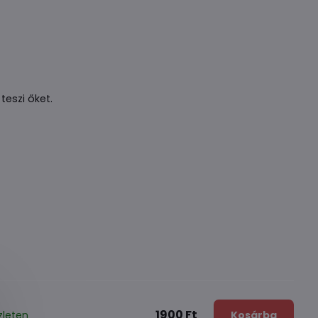
teszi őket.
1900 Ft
zleten
Kosárba