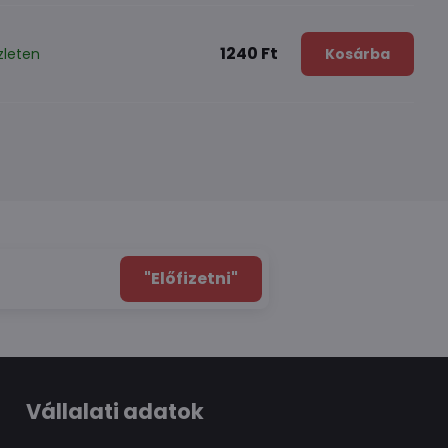
1240 Ft
zleten
Kosárba
"Előfizetni"
Vállalati adatok