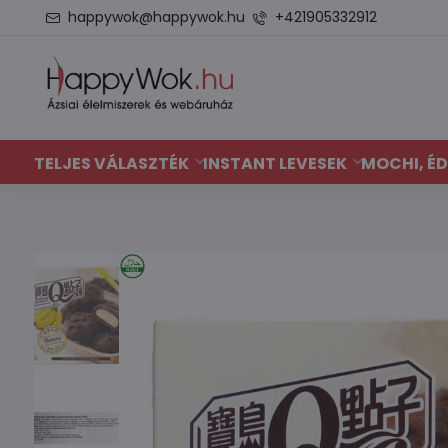
happywok@happywok.hu
+421905332912
TELJES VÁLASZTÉK
INSTANT LEVESEK
MOCHI, ÉD