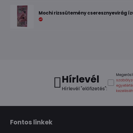
Mochi rizssütemény cseresznyevirág íz
Megerősí
Hírlevél
szabályz
egyetért
Hírlevél "előfizetés":
kezelésé
Fontos linkek