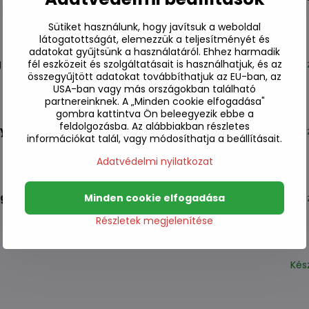
Sütiket használunk, hogy javítsuk a weboldal
látogatottságát, elemezzük a teljesítményét és
adatokat gyűjtsünk a használatáról. Ehhez harmadik
g
Kés
fél eszközeit és szolgáltatásait is használhatjuk, és az
összegyűjtött adatokat továbbíthatjuk az EU-ban, az
USA-ban vagy más országokban található
partnereinknek. A „Minden cookie elfogadása"
gombra kattintva Ön beleegyezik ebbe a
feldolgozásba. Az alábbiakban részletes
y 204g
Kés
információkat talál, vagy módosíthatja a beállításait.
Adatvédelmi nyilatkozat
6g
Kés
Minden cookie elfogadása
Részletek megjelenítése
Kés