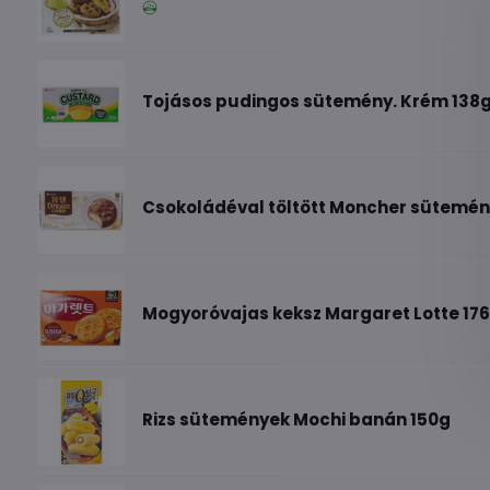
Tojásos pudingos sütemény. Krém 138
Csokoládéval töltött Moncher sütemén
Mogyoróvajas keksz Margaret Lotte 17
Rizs sütemények Mochi banán 150g