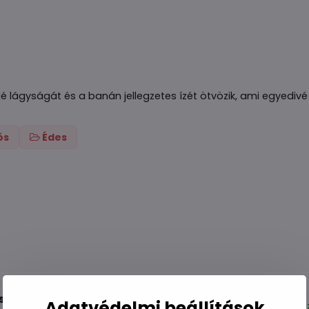
 lágyságát és a banán jellegzetes ízét ötvözik, ami egyedivé 
ós
Édes
sz 160g
Adatvédelmi beállítások
Kés