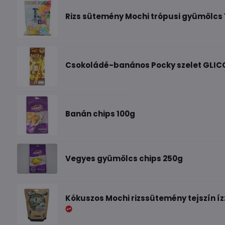
Rizs sütemény Mochi trópusi gyümölcs 
Csokoládé-banános Pocky szelet GLIC
Banán chips 100g
Vegyes gyümölcs chips 250g
Kókuszos Mochi rizssütemény tejszín íz