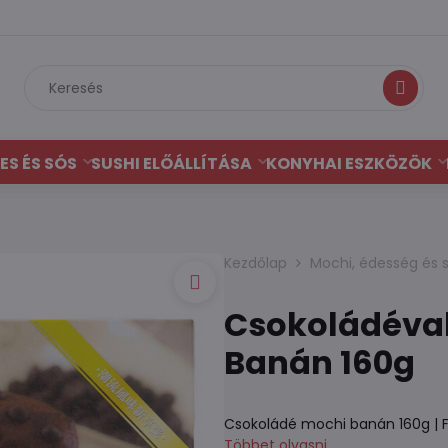
Keresés
ES ÉS SÓS
SUSHI ELŐÁLLÍTÁSA
KONYHAI ESZKÖZÖK
Kezdőlap
Mochi, édesség és 
Csokoládéval 
Banán 160g
Csokoládé mochi banán 160g | F
Többet olvasni