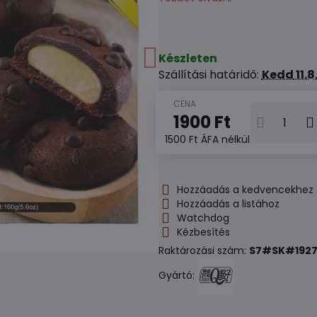
Készleten
Szállítási határidő:
Kedd
11.
1900 Ft
1500 Ft
ÁFA nélkül
Hozzáadás a kedvencekhez
Hozzáadás a listához
Watchdog
Kézbesítés
Raktározási szám:
S7#SK#192
Gyártó: