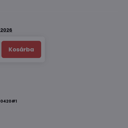
8.2026
Kosárba
70420#1