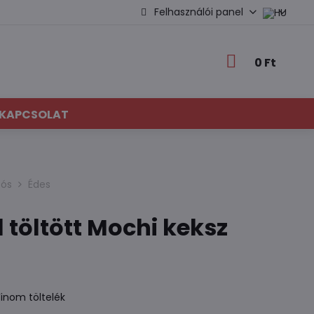
Felhasználói panel
0 Ft
KAPCSOLAT
sós
Édes
töltött Mochi keksz
inom töltelék