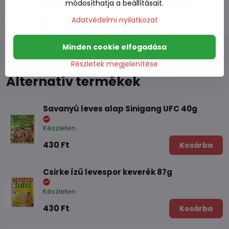
módosíthatja a beállításait.
Adatvédelmi nyilatkozat
Fórum
0
Minden cookie elfogadása
Részletek megjelenítése
Alternatív termékek
Savanyú leves alap Sinigang UFC 40g
Készleten
430 Ft
Kosárba
Csirke ízű levespor keverék 87g
Készleten
430 Ft
Kosárba