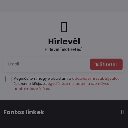
Hírlevél
Hírlevél "előfizetés":
"Előfizetni"
Megerősítem, hogy elolvastam a
adatvédelmi szabályzatot
,
és ezennel kifejezett
egyetértésemet adom a személyes
adataim kezeléséhez
.
Fontos linkek