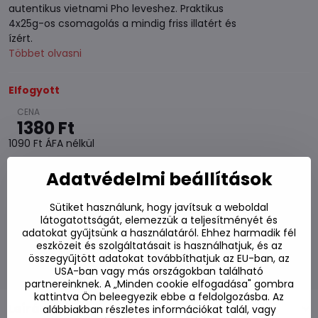
autentikus vietnami Pho leveshez. Praktikus
4x25g-os csomagolás a mindig friss illatért és
ízért.
Többet olvasni
Elfogyott
1380 Ft
1090 Ft
ÁFA nélkül
Adatvédelmi beállítások
Hozzáadás a kedvencekhez
Hozzáadás a listához
Sütiket használunk, hogy javítsuk a weboldal
Watchdog
látogatottságát, elemezzük a teljesítményét és
Kézbesítés
adatokat gyűjtsünk a használatáról. Ehhez harmadik fél
eszközeit és szolgáltatásait is használhatjuk, és az
Raktározási szám:
S7#SK#410027#1
összegyűjtött adatokat továbbíthatjuk az EU-ban, az
Gyártó:
MINH HA Foods
USA-ban vagy más országokban található
partnereinknek. A „Minden cookie elfogadása" gombra
kattintva Ön beleegyezik ebbe a feldolgozásba. Az
Leírás
alábbiakban részletes információkat talál, vagy