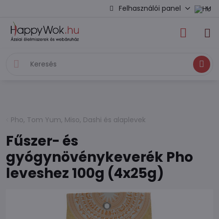
Felhasználói panel
Keresés
Pho, Tom Yum, Miso, Dashi és alaplevek
Fűszer- és
gyógynövénykeverék Pho
leveshez 100g (4x25g)