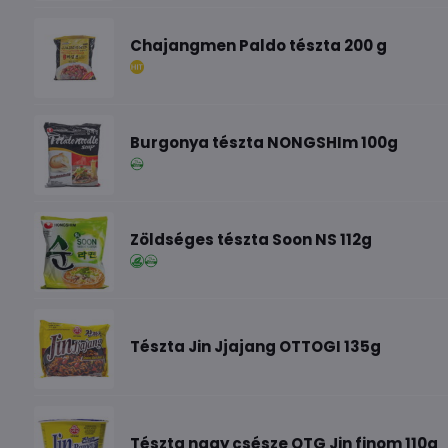
Chajangmen Paldo tészta 200 g
Burgonya tészta NONGSHIm 100g
Zöldséges tészta Soon NS 112g
Tészta Jin Jjajang OTTOGI 135g
Tészta nagy csésze OTG Jin finom 110g