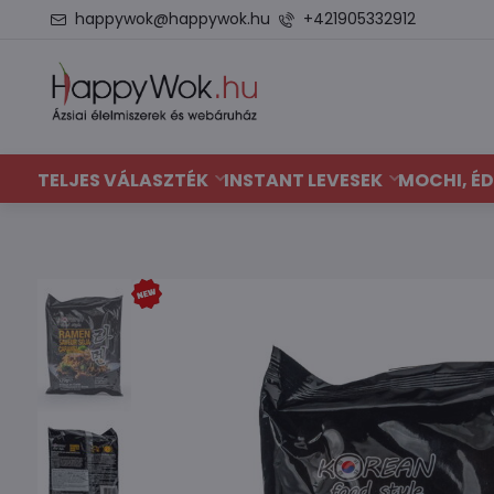
happywok@happywok.hu
+421905332912
TELJES VÁLASZTÉK
INSTANT LEVESEK
MOCHI, ÉD