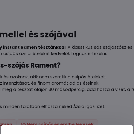
ellel és szójával
y instant Ramen tésztánkkal
. A klasszikus sós szójaszósz é
 csípős ázsiai ételeket kedvelők fognak értékelni.
les-szójás Rament?
 és azoknak, akik nem szeretik a csípős ételeket.
z intenzitását, és finom aromát ad az ételnek.
d meg a tésztát olajon 30 másodpercig, add hozzá a vizet, a 
 és minden falatban elhozza neked Ázsia igazi ízét.
 ramen
Nem csípős és enyhe levesek