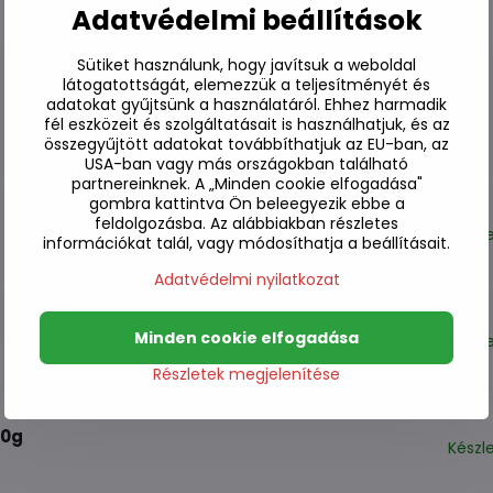
Adatvédelmi beállítások
Sütiket használunk, hogy javítsuk a weboldal
látogatottságát, elemezzük a teljesítményét és
adatokat gyűjtsünk a használatáról. Ehhez harmadik
fél eszközeit és szolgáltatásait is használhatjuk, és az
összegyűjtött adatokat továbbíthatjuk az EU-ban, az
USA-ban vagy más országokban található
partnereinknek. A „Minden cookie elfogadása"
gombra kattintva Ön beleegyezik ebbe a
feldolgozásba. Az alábbiakban részletes
Készl
információkat talál, vagy módosíthatja a beállításait.
Adatvédelmi nyilatkozat
Minden cookie elfogadása
Készl
Részletek megjelenítése
20g
Készl