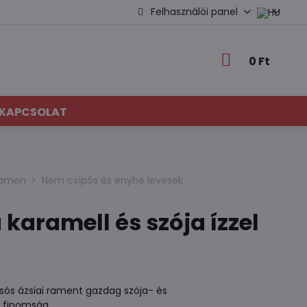
Felhasználói panel
0 Ft
KAPCSOLAT
 ramen
Nem csípős és enyhe levesek
karamell és szója ízzel
ós ázsiai rament gazdag szója- és
s finomság.