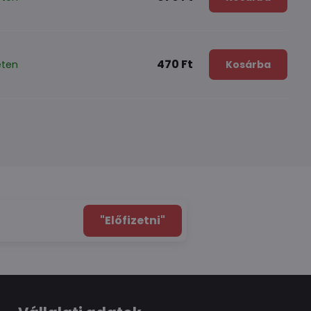
470 Ft
eten
Kosárba
"Előfizetni"