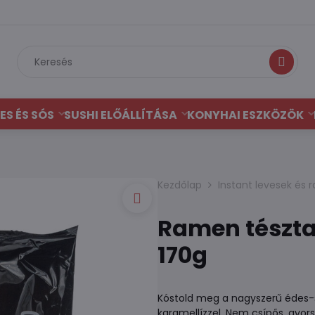
Keresés
ES ÉS SÓS
SUSHI ELŐÁLLÍTÁSA
KONYHAI ESZKÖZÖK
Kezdőlap
Instant levesek és
Ramen tészta 
170g
Kóstold meg a nagyszerű édes-s
karamellízzel. Nem csípős, gyor