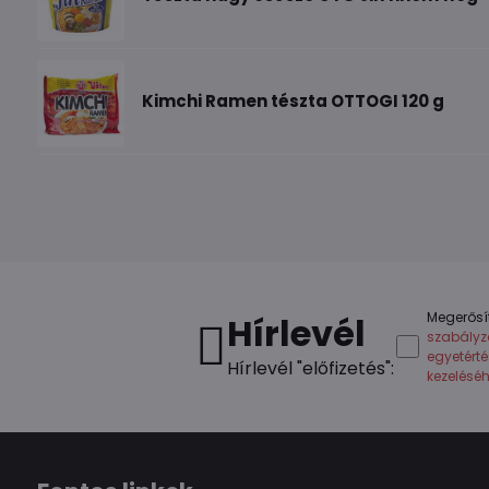
Kimchi Ramen tészta OTTOGI 120 g
Megerősí
Hírlevél
szabályz
egyetért
Hírlevél "előfizetés":
kezelésé