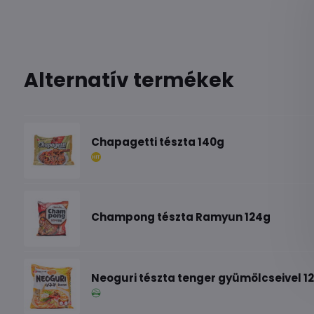
Alternatív termékek
Chapagetti tészta 140g
Champong tészta Ramyun 124g
Neoguri tészta tenger gyümölcseivel 1