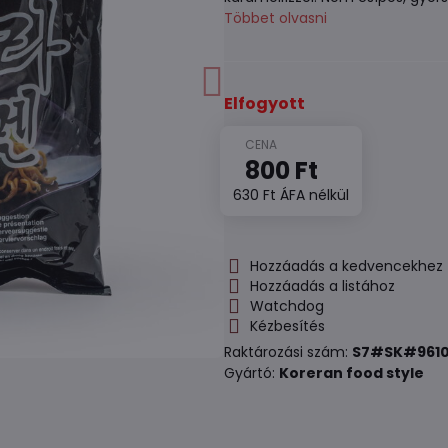
Többet olvasni
Elfogyott
800 Ft
630 Ft
ÁFA nélkül
Hozzáadás a kedvencekhez
Hozzáadás a listához
Watchdog
Kézbesítés
Raktározási szám:
S7#SK#961
Gyártó:
Koreran food style