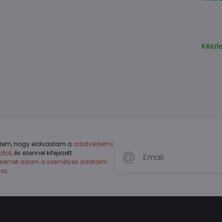
Készl
tem, hogy elolvastam a
adatvédelmi
atot
, és ezennel kifejezett
ésemet adom a személyes adataim
hez
.