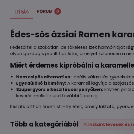
FÓRUM
0
LEÍRÁS
Édes-sós ázsiai Ramen karam
Fedezd fel a szokatlan, de tökéletes ízek harmóniáját
lág
olyan gazdag ízprofilt hoz létre, amelyet különösen a nem
Miért érdemes kipróbálni a karamel
Nem csípős alternatíva:
Ideális választás gyerekeknek
Egyedülálló ízélmény:
A karamell lágyítja a szójaszós
Szupergyors elkészítés serpenyőben:
Enyhén piríts
keverés mellett süsd további 2 percig.
Készíts otthon finom stir-fry ételt, amely laktató, gyors,
Több a kategóriából
Instant levesek és