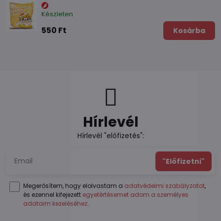
Készleten
550 Ft
Kosárba
Hírlevél
Hírlevél "előfizetés":
"Előfizetni"
Megerősítem, hogy elolvastam a
adatvédelmi szabályzatot
,
és ezennel kifejezett
egyetértésemet adom a személyes
adataim kezeléséhez
.