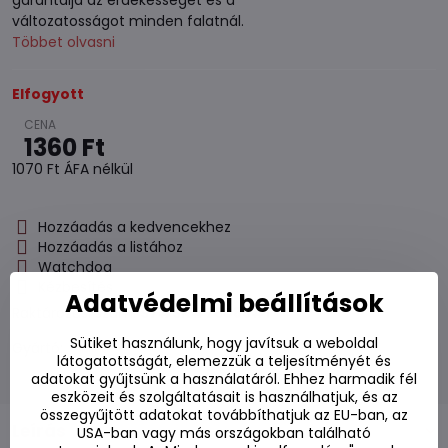
garantálja az érdekességet és a
változatosságot minden falatnál.
Többet olvasni
Elfogyott
1360 Ft
1070 Ft
ÁFA nélkül
Hozzáadás a kedvencekhez
Hozzáadás a listához
Watchdog
Kézbesítés
Adatvédelmi beállítások
Raktározási szám:
S7#SK#76086#1
Sütiket használunk, hogy javítsuk a weboldal
Gyártó:
látogatottságát, elemezzük a teljesítményét és
adatokat gyűjtsünk a használatáról. Ehhez harmadik fél
eszközeit és szolgáltatásait is használhatjuk, és az
összegyűjtött adatokat továbbíthatjuk az EU-ban, az
Leírás
USA-ban vagy más országokban található