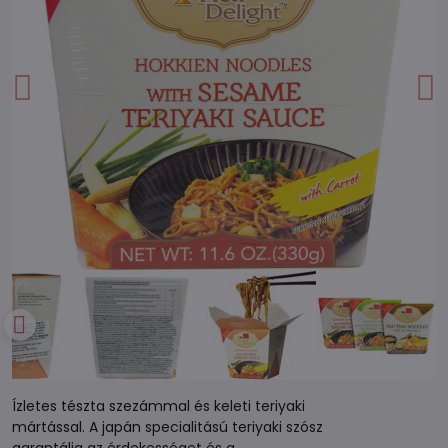
Ízletes tészta szezámmal és keleti teriyaki
mártással. A japán specialitású teriyaki szósz