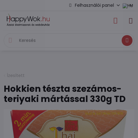
Felhasználói panel
Keresés
Ízesített
Hokkien tészta szezámos-
teriyaki mártással 330g TD