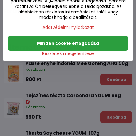
partnereinknek. A „Minden cookie elfogadása" gombra
kattintva Ön beleegyezik ebbe a feldolgozásba. Az
Fórum
0
alábbiakban részletes információkat talál, vagy
módosíthatja a beállításait.
Adatvédelmi nyilatkozat
Minden cookie elfogadása
Alternatív termékek
Részletek megjelenítése
Paste enyhe indonéz Mee Goreng AHG 50g
Készleten
800 Ft
Kosárba
Tejszínes tészta Carbonara YOUMI 99g
Készleten
550 Ft
Kosárba
Tészta Say cheese YOUMI 107g