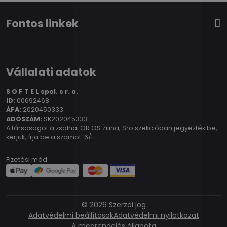
Fontos linkek
Vállalati adatok
S O F T E L spol.
s r. o.
ID:
00692468
ÁFA:
2020450333
ADÓSZÁM:
SK202045333
A társaságot a zsolnai OR OS Žilina, Sro szekcióban jegyezték be,
kérjük, írja be a számot: 6/L.
Fizetési mód
©
2026
Szerzői jog
Adatvédelmi beállítások
Adatvédelmi nyilatkozat
A megrendelés állapota