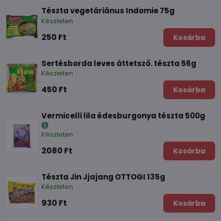
Tészta vegetáriánus Indomie 75g
Készleten
250 Ft
Kosárba
Sertésborda leves áttetsző. tészta 56g
Készleten
450 Ft
Kosárba
Vermicelli lila édesburgonya tészta 500g
Készleten
2080 Ft
Kosárba
Tészta Jin Jjajang OTTOGI 135g
Készleten
930 Ft
Kosárba