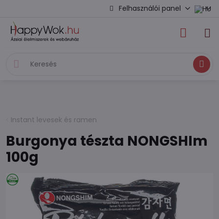
Felhasználói panel
Keresés
Instant levesek és ramen
Burgonya tészta NONGSHIm
100g