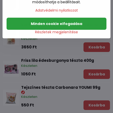
módosíthatja a beállításait.
Készleten
Adatvédelmi nyilatkozat
2490 Ft
Kosárba
Minden cookie elfogadása
Koreai édesburgonya tészta chabcha 500
g
Részletek megjelenítése
Készleten
3650 Ft
Kosárba
Friss lila édesburgonya tészta 400g
Készleten
1050 Ft
Kosárba
Tejszínes tészta Carbonara YOUMI 99g
Készleten
550 Ft
Kosárba