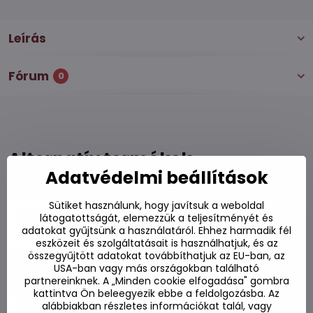
Leírás
Fórum
0
Alternatív termékek
Adatvédelmi beállítások
Tészta Ansungtangmyum Nongshim 125g
Sütiket használunk, hogy javítsuk a weboldal
látogatottságát, elemezzük a teljesítményét és
Készleten
adatokat gyűjtsünk a használatáról. Ehhez harmadik fél
eszközeit és szolgáltatásait is használhatjuk, és az
640 Ft
Kosárba
összegyűjtött adatokat továbbíthatjuk az EU-ban, az
USA-ban vagy más országokban található
partnereinknek. A „Minden cookie elfogadása" gombra
Koreai édesburgonya tészta chabcha 300
kattintva Ön beleegyezik ebbe a feldolgozásba. Az
g
alábbiakban részletes információkat talál, vagy