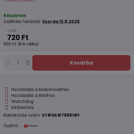
Többet olvasni
Készleten
Szállítási határidő:
Szerda
12.8.2026
720 Ft
560 Ft
ÁFA nélkül
Kosárba
Hozzáadás a kedvencekhez
Hozzáadás a listához
Watchdog
Kézbesítés
Raktározási szám:
S7#SK#76881#1
Gyártó: