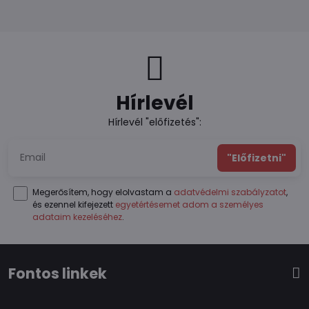
Hírlevél
Hírlevél "előfizetés":
"Előfizetni"
Megerősítem, hogy elolvastam a
adatvédelmi szabályzatot
,
és ezennel kifejezett
egyetértésemet adom a személyes
adataim kezeléséhez
.
Fontos linkek