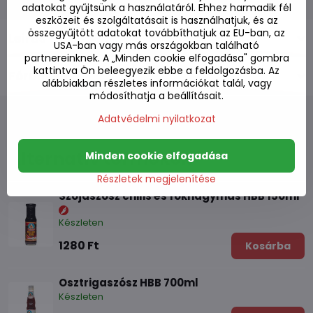
adatokat gyűjtsünk a használatáról. Ehhez harmadik fél
eszközeit és szolgáltatásait is használhatjuk, és az
összegyűjtött adatokat továbbíthatjuk az EU-ban, az
Leírás
USA-ban vagy más országokban található
partnereinknek. A „Minden cookie elfogadása" gombra
kattintva Ön beleegyezik ebbe a feldolgozásba. Az
Fórum
0
alábbiakban részletes információkat talál, vagy
módosíthatja a beállításait.
Adatvédelmi nyilatkozat
Alternatív termékek
Minden cookie elfogadása
Részletek megjelenítése
Szójaszósz chilis és fokhagymás HBB 150ml
Készleten
1280 Ft
Kosárba
Osztrigaszósz HBB 700ml
Készleten