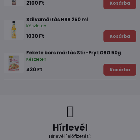
2100 Ft
Kosárba
Szilvamártás HBB 250 ml
Készleten
1030 Ft
Kosárba
Fekete bors mártás Stir-Fry LOBO 50g
Készleten
430 Ft
Kosárba
Hírlevél
Hírlevél "előfizetés":