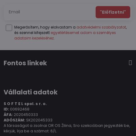
"Előfizetni"
Megerősítem, hogy elolvastam a
adatvédelmi szabályzatot
,
és ezennel kifejezett
egyetértésemet adom a személyes
adataim kezeléséhez
.
Fontos linkek
Vállalati adatok
S O F T E L spol.
s r. o.
ID:
00692468
ÁFA:
2020450333
ADÓSZÁM:
SK202045333
A társaságot a zsolnai OR OS Žilina, Sro szekcióban jegyezték be,
kérjük, írja be a számot: 6/L.