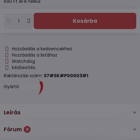
690 Ft
ÁFA nélkül
Kosárba
Hozzáadás a kedvencekhez
Hozzáadás a listához
Watchdog
Kézbesítés
Raktározási szám:
S7#SK#P00003#1
Gyártó:
Leírás
Fórum
0