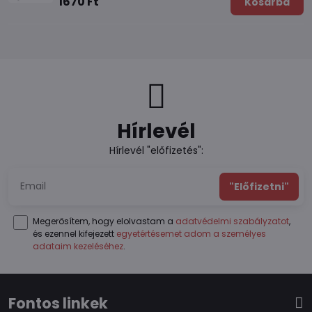
1670 Ft
Kosárba
Hírlevél
Hírlevél "előfizetés":
"Előfizetni"
Megerősítem, hogy elolvastam a
adatvédelmi szabályzatot
,
és ezennel kifejezett
egyetértésemet adom a személyes
adataim kezeléséhez
.
Fontos linkek