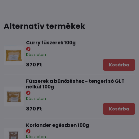
Alternatív termékek
Curry fűszerek 100g
Készleten
870 Ft
Kosárba
Fűszerek a bűnözéshez - tengeri só GLT
nélkül 100g
Készleten
870 Ft
Kosárba
Koriander egészben 100g
Készleten