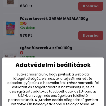
660 Ft
Kosárba
Fűszerkeverék GARAM MASALA 100g
Készleten
970 Ft
Kosárba
Egész fűszerek 4 színű 100g
Készleten
Adatvédelmi beállítások
2160 Ft
Kosárba
Sütiket használunk, hogy javítsuk a weboldal
Fűszerkeverék a szingapúri kókuszos
látogatottságát, elemezzük a teljesítményét és
rizshez 50g
adatokat gyűjtsünk a használatáról. Ehhez harmadik fél
eszközeit és szolgáltatásait is használhatjuk, és az
Készleten
összegyűjtött adatokat továbbíthatjuk az EU-ban, az
USA-ban vagy más országokban található
800 Ft
Kosárba
partnereinknek. A „Minden cookie elfogadása" gombra
kattintva Ön beleegyezik ebbe a feldolgozásba. Az