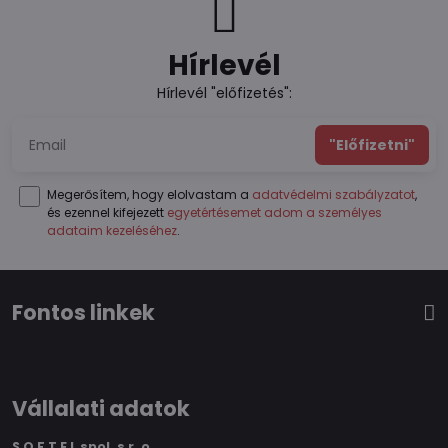
Hírlevél
Hírlevél "előfizetés":
"Előfizetni"
Megerősítem, hogy elolvastam a
adatvédelmi szabályzatot
,
és ezennel kifejezett
egyetértésemet adom a személyes
adataim kezeléséhez
.
Fontos linkek
Vállalati adatok
S O F T E L spol.
s r. o.