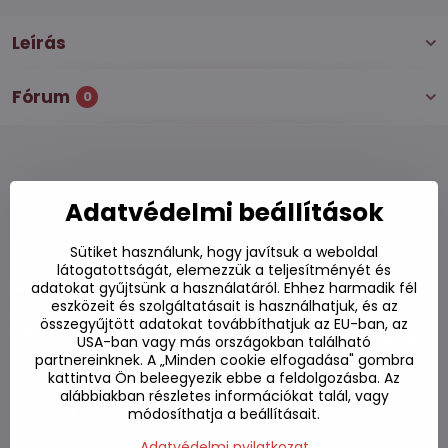
Leírás
Fórum
0
Adatvédelmi beállítások
Alternatív termékek
Sütiket használunk, hogy javítsuk a weboldal
Curry fűszerek 100g
látogatottságát, elemezzük a teljesítményét és
adatokat gyűjtsünk a használatáról. Ehhez harmadik fél
eszközeit és szolgáltatásait is használhatjuk, és az
Készleten
összegyűjtött adatokat továbbíthatjuk az EU-ban, az
870 Ft
Kosárba
USA-ban vagy más országokban található
partnereinknek. A „Minden cookie elfogadása" gombra
kattintva Ön beleegyezik ebbe a feldolgozásba. Az
Pirospaprika durva a kimchi-hez 500 g
alábbiakban részletes információkat talál, vagy
Gochugaru
módosíthatja a beállításait.
Adatvédelmi nyilatkozat