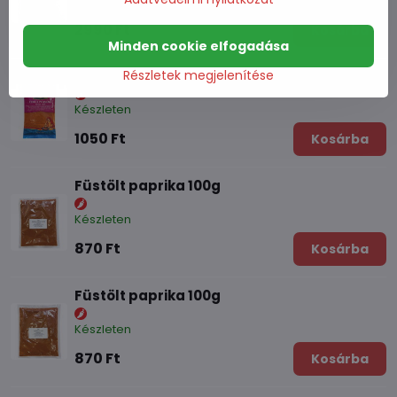
Készleten
2990 Ft
Kosárba
Minden cookie elfogadása
Részletek megjelenítése
Őrölt chili 100g
Készleten
1050 Ft
Kosárba
Füstölt paprika 100g
Készleten
870 Ft
Kosárba
Füstölt paprika 100g
Készleten
870 Ft
Kosárba