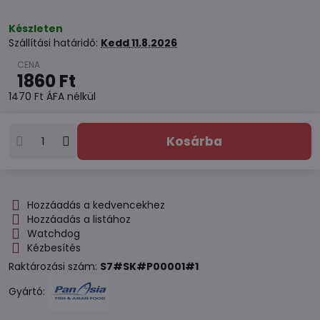
Készleten
Szállítási határidő:
Kedd
11.8.2026
1860 Ft
1470 Ft
ÁFA nélkül
Kosárba
Hozzáadás a kedvencekhez
Hozzáadás a listához
Watchdog
Kézbesítés
Raktározási szám:
S7#SK#P00001#1
Gyártó: