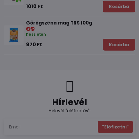
1010 Ft
Kosárba
Görögszéna mag TRS 100g
Készleten
970 Ft
Kosárba
Hírlevél
Hírlevél "előfizetés":
"Előfizetni"