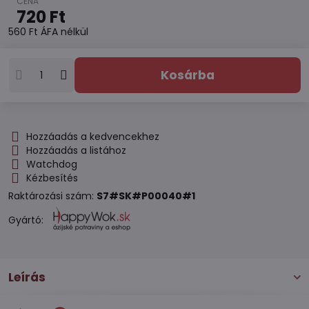
720 Ft
560 Ft
ÁFA nélkül
Kosárba
Hozzáadás a kedvencekhez
Hozzáadás a listához
Watchdog
Kézbesítés
Raktározási szám:
S7#SK#P00040#1
Gyártó:
Leírás