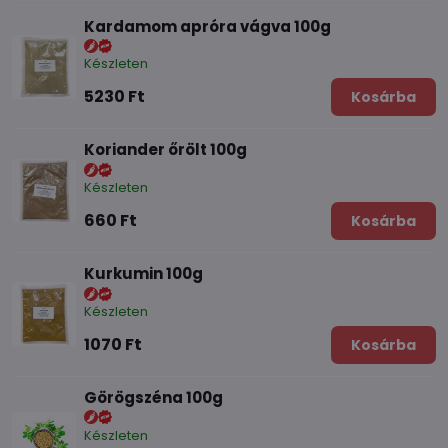
Kardamom apróra vágva 100g
Készleten
5230 Ft
Kosárba
Koriander őrölt 100g
Készleten
660 Ft
Kosárba
Kurkumin 100g
Készleten
1070 Ft
Kosárba
Görögszéna 100g
Készleten