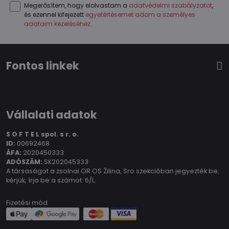
Megerősítem, hogy elolvastam a
adatvédelmi szabályzatot
,
és ezennel kifejezett
egyetértésemet adom a személyes
adataim kezeléséhez
.
Fontos linkek
Vállalati adatok
S O F T E L spol.
s r. o.
ID:
00692468
ÁFA:
2020450333
ADÓSZÁM:
SK202045333
A társaságot a zsolnai OR OS Žilina, Sro szekcióban jegyezték be,
kérjük, írja be a számot: 6/L.
Fizetési mód