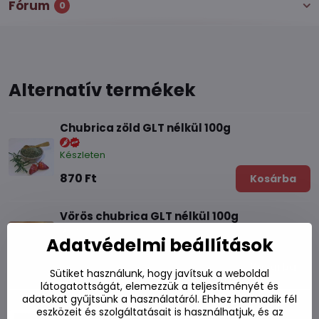
Fórum
0
Alternatív termékek
Chubrica zöld GLT nélkül 100g
Készleten
870 Ft
Kosárba
Vörös chubrica GLT nélkül 100g
Adatvédelmi beállítások
Készleten
870 Ft
Kosárba
Sütiket használunk, hogy javítsuk a weboldal
látogatottságát, elemezzük a teljesítményét és
adatokat gyűjtsünk a használatáról. Ehhez harmadik fél
Füstölt paprika 100g
eszközeit és szolgáltatásait is használhatjuk, és az