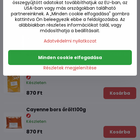
összegyűjtött adatokat továbbíthatjuk az EU-ban, az
Készleten
USA-ban vagy más országokban található
partnereinknek. A „Minden cookie elfogadása" gombra
870 Ft
Kosárba
kattintva Ön beleegyezik ebbe a feldolgozásba. Az
alábbiakban részletes információkat talál, vagy
módosíthatja a beállításait.
Füstölt paprika 100g
Adatvédelmi nyilatkozat
Készleten
870 Ft
Kosárba
Minden cookie elfogadása
Részletek megjelenítése
Őrölt kurkuma 100 g
Készleten
870 Ft
Kosárba
Cayenne bors őrölt100g
Készleten
870 Ft
Kosárba