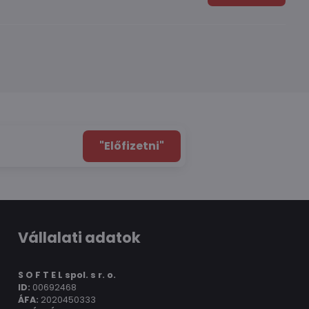
"Előfizetni"
Vállalati adatok
S O F T E L spol.
s r. o.
ID:
00692468
ÁFA:
2020450333