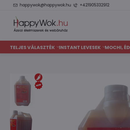
happywok@happywok.hu
+421905332912
TELJES VÁLASZTÉK
INSTANT LEVESEK
MOCHI, ÉD