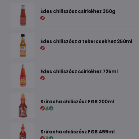
Édes chiliszósz csirkéhez 350g
Édes chiliszósz a tekercsekhez 250ml
Édes chiliszósz csirkéhez 725ml
Sriracha chiliszósz FGB 200ml
Sriracha chiliszósz FGB 455ml