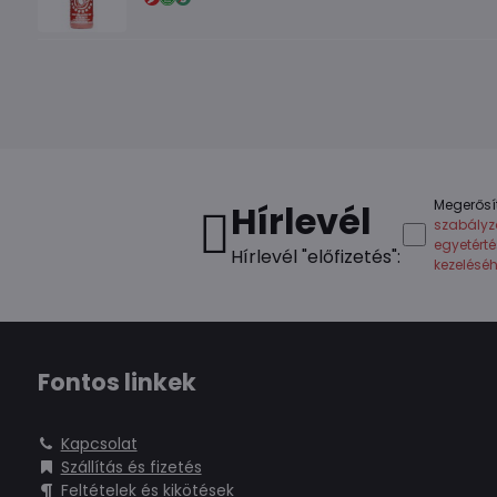
Megerősí
Hírlevél
szabályz
egyetért
Hírlevél "előfizetés":
kezelésé
Fontos linkek
Kapcsolat
Szállítás és fizetés
Feltételek és kikötések