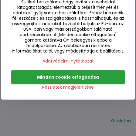
Sütiket használunk, hogy javítsuk a weboldal
látogatottságát, elemezzük a teljesítményét és
adatokat gyűjtsünk a használatáról. Ehhez harmadik
fél eszközeit és szolgáltatásait is használhatjuk, és az
összegyűjtött adatokat továbbíthatjuk az EU-ban, az
USA-ban vagy más országokban található
partnereinknek. A „Minden cookie elfogadása"
gombra kattintva Ön beleegyezik ebbe a
feldolgozásba. Az alábbiakban részletes
információkat talál, vagy módosíthatja a beállításait.
Adatvédelmi nyilatkozat
Készleten
Minden cookie elfogadása
Részletek megjelenítése
Készleten
Készleten