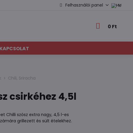
Felhasználói panel
0 Ft
KAPCSOLAT
k
Chili, Sriracha
sz csirkéhez 4,5l
t Chilli szósz extra nagy, 4,5 l-es
zámára grillezett és sült ételekhez.