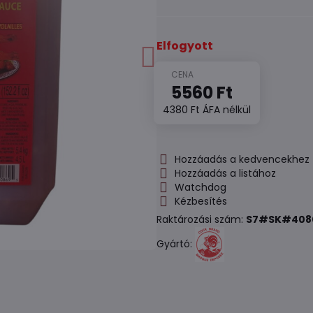
Elfogyott
5560 Ft
4380 Ft
ÁFA nélkül
Hozzáadás a kedvencekhez
Hozzáadás a listához
Watchdog
Kézbesítés
Raktározási szám:
S7#SK#408
Gyártó: