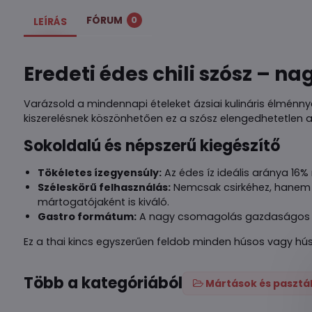
FÓRUM
0
LEÍRÁS
Eredeti édes chili szósz – na
Varázsold a mindennapi ételeket ázsiai kulináris élmé
kiszerelésnek köszönhetően ez a szósz elengedhetetlen a
Sokoldalú és népszerű kiegészítő
Tökéletes ízegyensúly:
Az édes íz ideális aránya 16%
Széleskörű felhasználás:
Nemcsak csirkéhez, hanem ha
mártogatójaként is kiváló.
Gastro formátum:
A nagy csomagolás gazdaságos és
Ez a thai kincs egyszerűen feldob minden húsos vagy húsme
Több a kategóriából
Mártások és pasztá