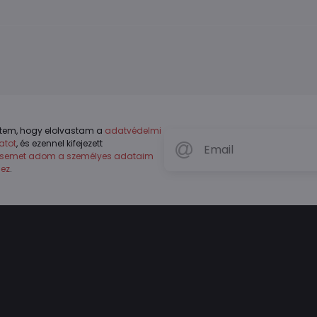
tem, hogy elolvastam a
adatvédelmi
atot
, és ezennel kifejezett
ésemet adom a személyes adataim
hez
.