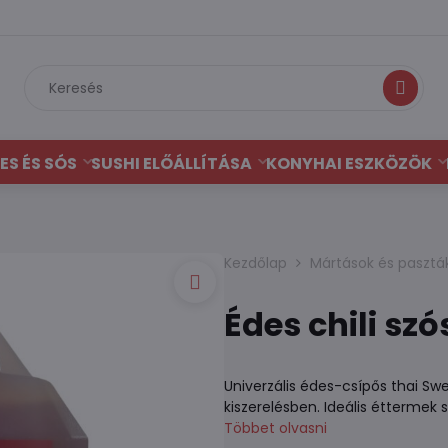
Keresés
ES ÉS SÓS
SUSHI ELŐÁLLÍTÁSA
KONYHAI ESZKÖZÖK
Kezdőlap
Mártások és pasztá
Édes chili szó
Univerzális édes-csípős thai Swee
kiszerelésben. Ideális éttermek s
Többet olvasni