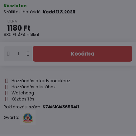
Készleten
Szállítási határidő:
Kedd
11.8.2026
1180 Ft
930 Ft
ÁFA nélkül
Kosárba
Hozzáadás a kedvencekhez
Hozzáadás a listához
Watchdog
Kézbesítés
Raktározási szám:
S7#SK#8696#1
Gyártó: