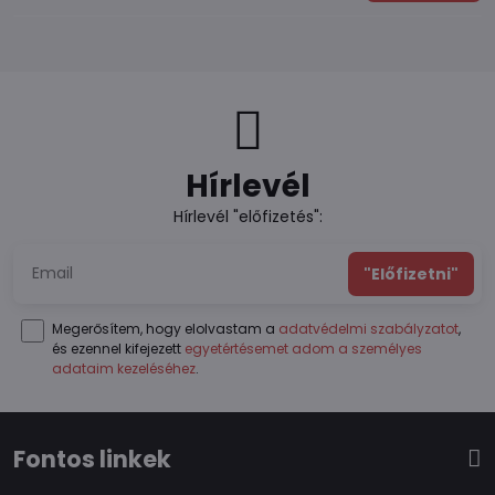
Hírlevél
Hírlevél "előfizetés":
"Előfizetni"
Megerősítem, hogy elolvastam a
adatvédelmi szabályzatot
,
és ezennel kifejezett
egyetértésemet adom a személyes
adataim kezeléséhez
.
Fontos linkek