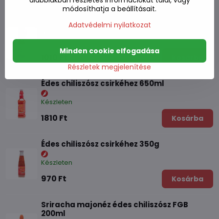
módosíthatja a beállításait.
Édes chiliszósz a tekercsekhez 250ml
Adatvédelmi nyilatkozat
Készleten
Minden cookie elfogadása
1010 Ft
Kosárba
Részletek megjelenítése
Édes chiliszósz csirkéhez 650ml
Készleten
1810 Ft
Kosárba
Édes chiliszósz csirkéhez 350g
Készleten
970 Ft
Kosárba
Sriracha majonéz édes chiliszósz FGB
200ml