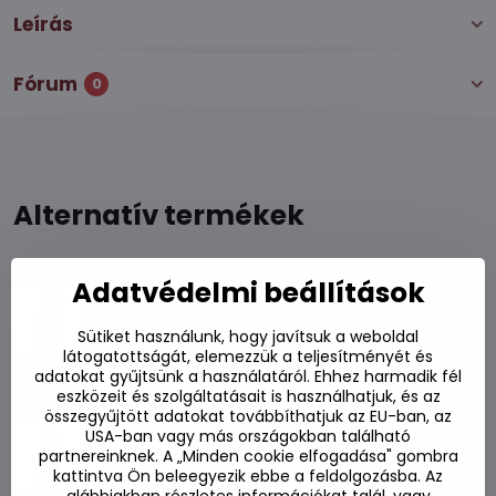
Leírás
Fórum
0
Alternatív termékek
Édes chiliszósz csirkéhez 295ml
Adatvédelmi beállítások
Készleten
Sütiket használunk, hogy javítsuk a weboldal
890 Ft
Kosárba
látogatottságát, elemezzük a teljesítményét és
adatokat gyűjtsünk a használatáról. Ehhez harmadik fél
eszközeit és szolgáltatásait is használhatjuk, és az
Édes chiliszósz csirkéhez 725ml
összegyűjtött adatokat továbbíthatjuk az EU-ban, az
USA-ban vagy más országokban található
Készleten
partnereinknek. A „Minden cookie elfogadása" gombra
kattintva Ön beleegyezik ebbe a feldolgozásba. Az
1710 Ft
Kosárba
alábbiakban részletes információkat talál, vagy