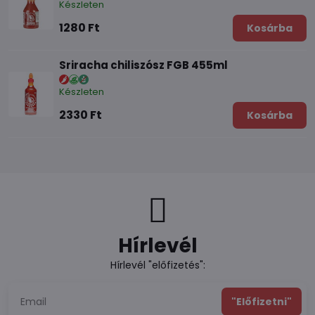
Készleten
1280 Ft
Kosárba
Sriracha chiliszósz FGB 455ml
Készleten
2330 Ft
Kosárba
Hírlevél
Hírlevél "előfizetés":
"Előfizetni"