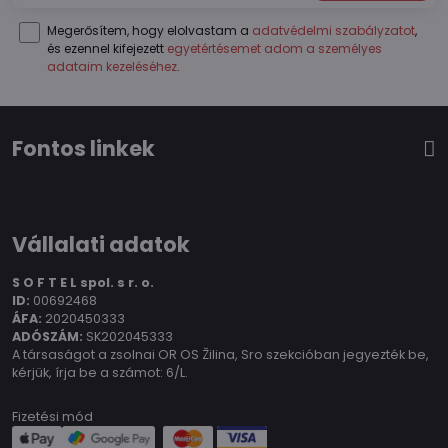
Megerősítem, hogy elolvastam a
adatvédelmi szabályzatot
,
és ezennel kifejezett
egyetértésemet adom a személyes
adataim kezeléséhez
.
Fontos linkek
Vállalati adatok
S O F T E L spol.
s r. o.
ID:
00692468
ÁFA:
2020450333
ADÓSZÁM:
SK202045333
A társaságot a zsolnai OR OS Žilina, Sro szekcióban jegyezték be,
kérjük, írja be a számot: 6/L.
Fizetési mód