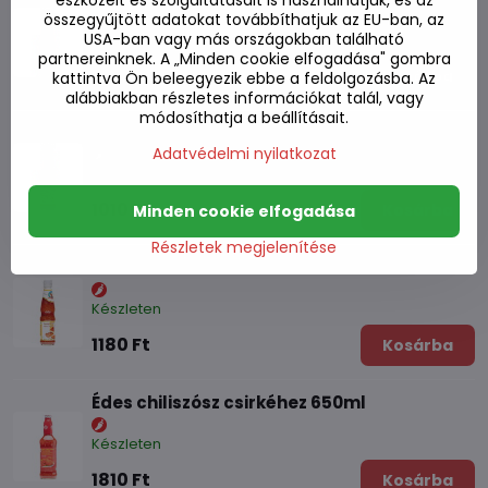
eszközeit és szolgáltatásait is használhatjuk, és az
összegyűjtött adatokat továbbíthatjuk az EU-ban, az
USA-ban vagy más országokban található
Készleten
partnereinknek. A „Minden cookie elfogadása" gombra
890 Ft
Kosárba
kattintva Ön beleegyezik ebbe a feldolgozásba. Az
alábbiakban részletes információkat talál, vagy
módosíthatja a beállításait.
Édes chiliszósz a tekercsekhez 250ml
Adatvédelmi nyilatkozat
Készleten
1010 Ft
Kosárba
Minden cookie elfogadása
Részletek megjelenítése
Édes chiliszósz 300ml
Készleten
1180 Ft
Kosárba
Édes chiliszósz csirkéhez 650ml
Készleten
1810 Ft
Kosárba