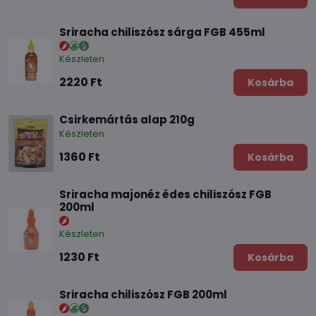
Sriracha chiliszósz sárga FGB 455ml
Készleten
2220 Ft
Kosárba
Csirkemártás alap 210g
Készleten
1360 Ft
Kosárba
Sriracha majonéz édes chiliszósz FGB
200ml
Készleten
1230 Ft
Kosárba
Sriracha chiliszósz FGB 200ml