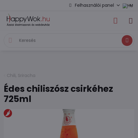
Felhasználói panel
Keresés
Chili, Sriracha
Édes chiliszósz csirkéhez
725ml