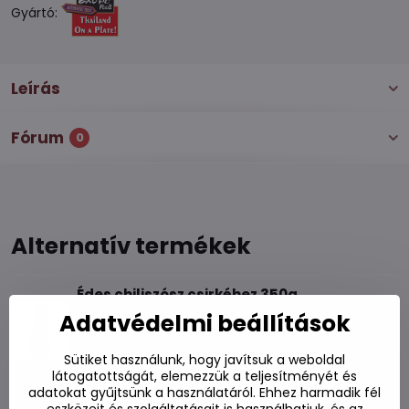
Gyártó:
Leírás
Fórum
0
Alternatív termékek
Édes chiliszósz csirkéhez 350g
Adatvédelmi beállítások
Készleten
970 Ft
Kosárba
Sütiket használunk, hogy javítsuk a weboldal
látogatottságát, elemezzük a teljesítményét és
adatokat gyűjtsünk a használatáról. Ehhez harmadik fél
Édes chiliszósz csirkéhez 295ml