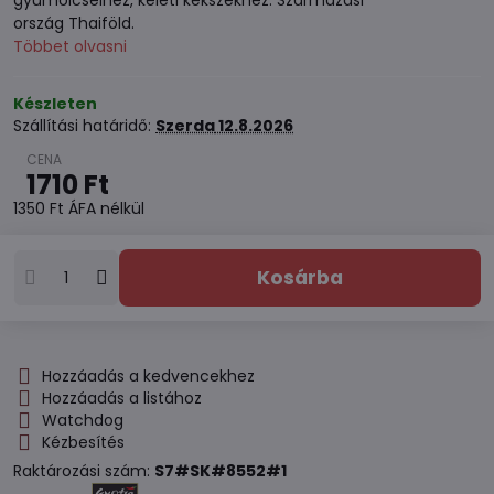
gyümölcseihez, keleti kekszekhez. Származási
ország Thaiföld.
Többet olvasni
Készleten
Szállítási határidő:
Szerda
12.8.2026
1710 Ft
1350 Ft
ÁFA nélkül
Kosárba
Hozzáadás a kedvencekhez
Hozzáadás a listához
Watchdog
Kézbesítés
Raktározási szám:
S7#SK#8552#1