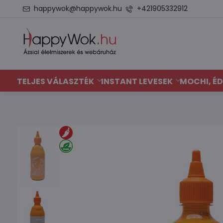
happywok@happywok.hu
+421905332912
TELJES VÁLASZTÉK
INSTANT LEVESEK
MOCHI, ÉD