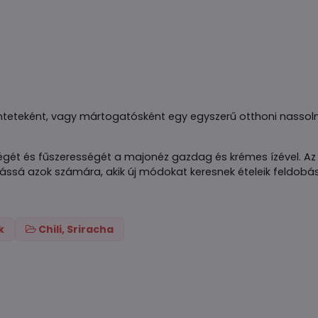
eteként, vagy mártogatósként egy egyszerű otthoni nassolniva
ősségét és fűszerességét a majonéz gazdag és krémes ízével. A
ztássá azok számára, akik új módokat keresnek ételeik feldobá
k
Chili, Sriracha