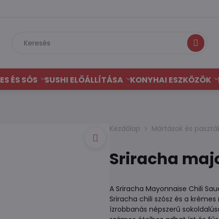
Keresés
ES ÉS SÓS
SUSHI ELŐÁLLÍTÁSA
KONYHAI ESZKÖZÖK
Kezdőlap
Mártások és pasztá
Sriracha majo
A Sriracha Mayonnaise Chili Sau
Sriracha chili szósz és a krémes
ízrobbanás népszerű sokoldalús