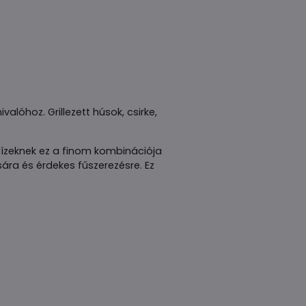
lóhoz. Grillezett húsok, csirke,
z ízeknek ez a finom kombinációja
sára és érdekes fűszerezésre. Ez