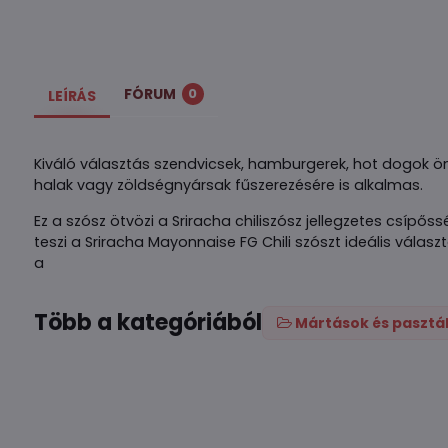
FÓRUM
0
LEÍRÁS
Kiváló választás szendvicsek, hamburgerek, hot dogok önt
halak vagy zöldségnyársak fűszerezésére is alkalmas.
Ez a szósz ötvözi a Sriracha chiliszósz jellegzetes csíp
teszi a Sriracha Mayonnaise FG Chili szószt ideális válas
a
Több a kategóriából
Mártások és pasztá