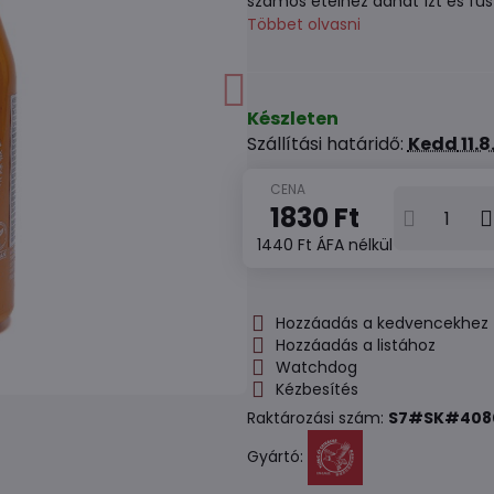
számos ételhez adhat ízt és fűs
Többet olvasni
Készleten
Szállítási határidő:
Kedd
11.
1830 Ft
1440 Ft
ÁFA nélkül
Hozzáadás a kedvencekhez
Hozzáadás a listához
Watchdog
Kézbesítés
Raktározási szám:
S7#SK#408
Gyártó: