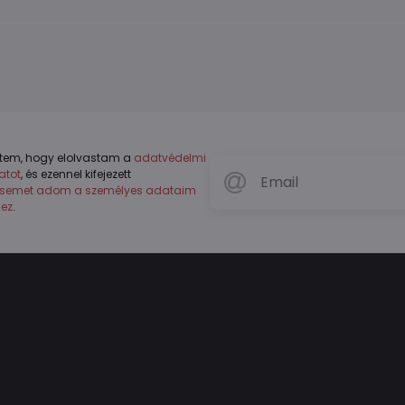
tem, hogy elolvastam a
adatvédelmi
atot
, és ezennel kifejezett
ésemet adom a személyes adataim
hez
.