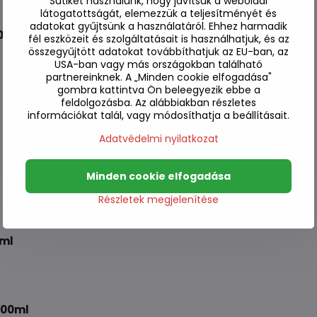
Sütiket használunk, hogy javítsuk a weboldal
látogatottságát, elemezzük a teljesítményét és
adatokat gyűjtsünk a használatáról. Ehhez harmadik
200ml
fél eszközeit és szolgáltatásait is használhatjuk, és az
összegyűjtött adatokat továbbíthatjuk az EU-ban, az
USA-ban vagy más országokban található
partnereinknek. A „Minden cookie elfogadása"
gombra kattintva Ön beleegyezik ebbe a
feldolgozásba. Az alábbiakban részletes
információkat talál, vagy módosíthatja a beállításait.
Adatvédelmi nyilatkozat
Minden cookie elfogadása
Részletek megjelenítése
0ml
200ml