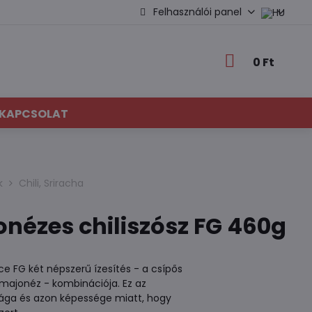
Felhasználói panel
0 Ft
KAPCSOLAT
k
Chili, Sriracha
nézes chiliszósz FG 460g
ce FG két népszerű ízesítés - a csípős
 majonéz - kombinációja. Ez az
ága és azon képessége miatt, hogy