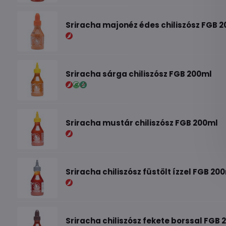
Sriracha majonéz édes chiliszósz FGB 
Sriracha sárga chiliszósz FGB 200ml
Sriracha mustár chiliszósz FGB 200ml
Sriracha chiliszósz füstölt ízzel FGB 20
Sriracha chiliszósz fekete borssal FGB 