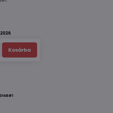
zert.
8.2026
Kosárba
014B#1