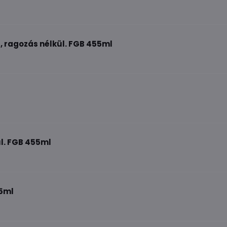
, ragozás nélkül. FGB 455ml
ül. FGB 455ml
55ml