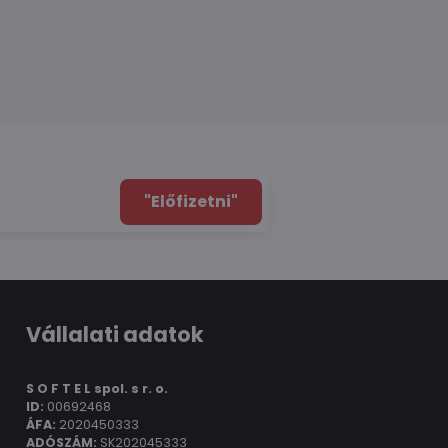
"Előfizetni"
Vállalati adatok
S O F T E L spol.
s r. o.
ID:
00692468
ÁFA:
2020450333
ADÓSZÁM:
SK202045333