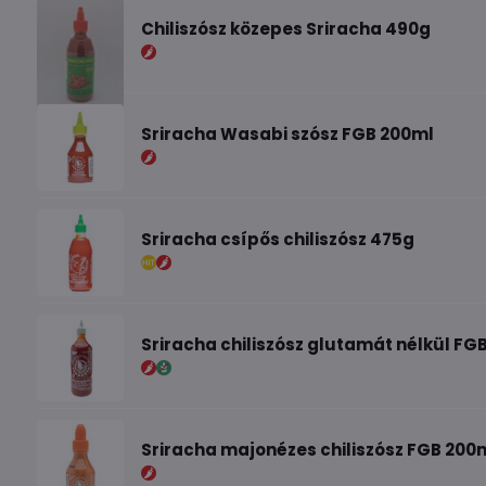
Chiliszósz közepes Sriracha 490g
Sriracha Wasabi szósz FGB 200ml
Sriracha csípős chiliszósz 475g
Sriracha chiliszósz glutamát nélkül FG
Sriracha majonézes chiliszósz FGB 200