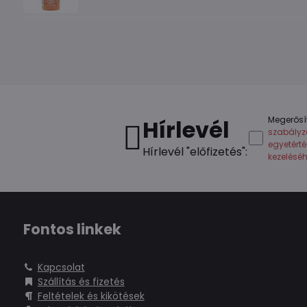
Megerősí
Hírlevél
szabályz
egyetért
Hírlevél "előfizetés":
kezelésé
Fontos linkek
Kapcsolat
Szállítás és fizetés
Feltételek és kikötések