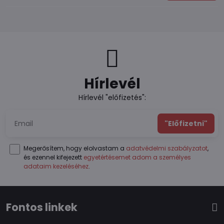
Hírlevél
Hírlevél "előfizetés":
"Előfizetni"
Megerősítem, hogy elolvastam a
adatvédelmi szabályzatot
,
és ezennel kifejezett
egyetértésemet adom a személyes
adataim kezeléséhez
.
Fontos linkek