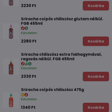
2230 Ft
Kosárba
Sriracha csípős chiliszósz glutam nélkül.
FGB 455ml
Készleten
2280 Ft
Kosárba
Sriracha chiliszósz extra fokhagymával,
ragozás nélkül. FGB 455ml
Készleten
2330 Ft
Kosárba
Sriracha csípős chiliszósz 475g
Készleten
1340 Ft
Kosárba