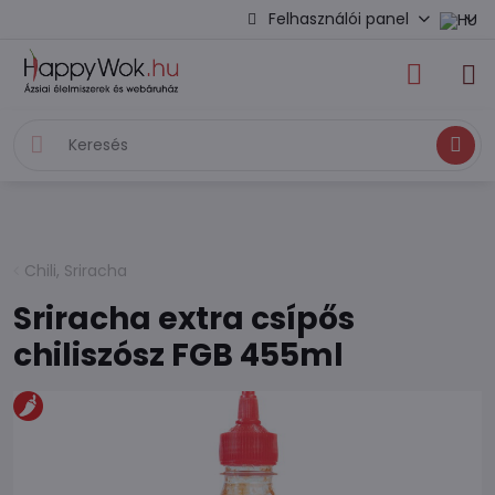
Felhasználói panel
Keresés
Chili, Sriracha
Sriracha extra csípős
chiliszósz FGB 455ml