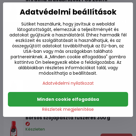
Adatvédelmi beállítások
Készleten
1260 Ft
Kosárba
Sütiket használunk, hogy javítsuk a weboldal
látogatottságát, elemezzük a teljesítményét és
adatokat gyűjtsünk a használatáról. Ehhez harmadik fél
Sriracha majonézes chiliszósz FGB 200ml
eszközeit és szolgáltatásait is használhatjuk, és az
összegyűjtött adatokat továbbíthatjuk az EU-ban, az
Készleten
USA-ban vagy más országokban található
partnereinknek. A „Minden cookie elfogadása" gombra
1320 Ft
Kosárba
kattintva Ön beleegyezik ebbe a feldolgozásba. Az
alábbiakban részletes információkat talál, vagy
módosíthatja a beállításait.
Sriracha chiliszósz glutamát nélkül FGB
730ml
Adatvédelmi nyilatkozat
Készleten
Minden cookie elfogadása
2760 Ft
Kosárba
Részletek megjelenítése
Borsos szójapaszta fűszeres 300 g
Készleten