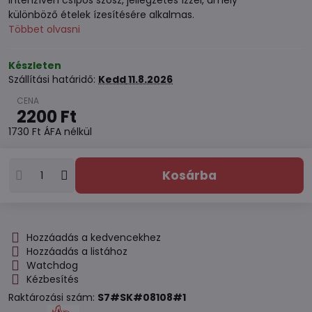
intenzíven csípős szósz, jellegzetes ízzel, amely
különböző ételek ízesítésére alkalmas.
Többet olvasni
Készleten
Szállítási határidő:
Kedd
11.8.2026
2200 Ft
1730 Ft
ÁFA nélkül
Kosárba
Hozzáadás a kedvencekhez
Hozzáadás a listához
Watchdog
Kézbesítés
Raktározási szám:
S7#SK#08108#1