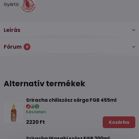
Gyártó:
Leírás
Fórum
0
Alternatív termékek
Sriracha chiliszósz sárga FGB 455ml
Készleten
2220 Ft
Kosárba
Sriracha Wasabi szósz FGB 200ml