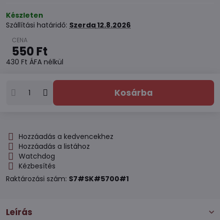
Készleten
Szállítási határidő:
Szerda
12.8.2026
550 Ft
430 Ft
ÁFA nélkül
Kosárba
Hozzáadás a kedvencekhez
Hozzáadás a listához
Watchdog
Kézbesítés
Raktározási szám:
S7#SK#5700#1
Leírás