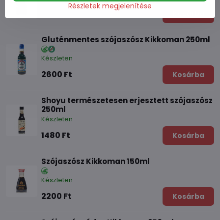
Részletek megjelenítése
1340 Ft
Kosárba
Gluténmentes szójaszósz Kikkoman 250ml
Készleten
2600 Ft
Kosárba
Shoyu természetesen erjesztett szójaszósz
250ml
Készleten
1480 Ft
Kosárba
Szójaszósz Kikkoman 150ml
Készleten
2200 Ft
Kosárba