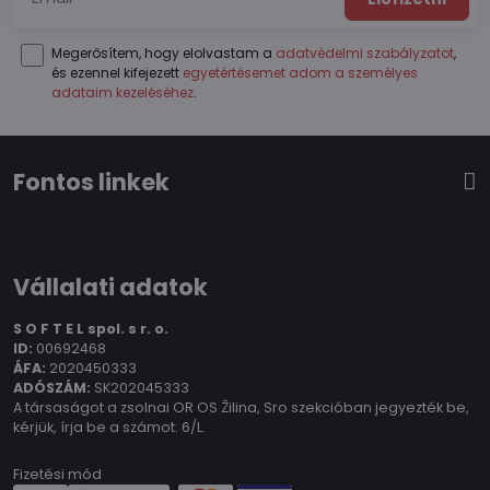
Megerősítem, hogy elolvastam a
adatvédelmi szabályzatot
,
és ezennel kifejezett
egyetértésemet adom a személyes
adataim kezeléséhez
.
Fontos linkek
Vállalati adatok
S O F T E L spol.
s r. o.
ID:
00692468
ÁFA:
2020450333
ADÓSZÁM:
SK202045333
A társaságot a zsolnai OR OS Žilina, Sro szekcióban jegyezték be,
kérjük, írja be a számot: 6/L.
Fizetési mód