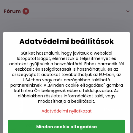
Fórum
0
Adatvédelmi beállítások
Alternatív termékek
Sütiket használunk, hogy javítsuk a weboldal
látogatottságát, elemezzük a teljesítményét és
Paste enyhe indonéz Mee Goreng AHG 50g
adatokat gyűjtsünk a használatáról. Ehhez harmadik fél
Készleten
eszközeit és szolgáltatásait is használhatjuk, és az
összegyűjtött adatokat továbbíthatjuk az EU-ban, az
800 Ft
Kosárba
USA-ban vagy más országokban található
partnereinknek. A „Minden cookie elfogadása" gombra
kattintva Ön beleegyezik ebbe a feldolgozásba. Az
BBQ Thai stílusú szósz LOBO 50g
alábbiakban részletes információkat talál, vagy
Készleten
módosíthatja a beállításait.
430 Ft
Kosárba
Adatvédelmi nyilatkozat
Yamasa szójaszósz 150 ml
Minden cookie elfogadása
Készleten