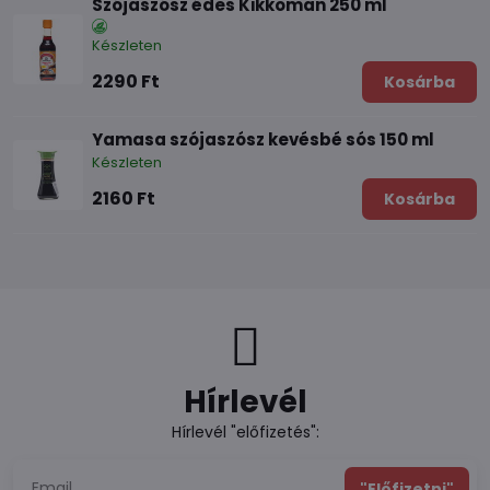
Szójaszósz édes Kikkoman 250 ml
Készleten
2290 Ft
Kosárba
Yamasa szójaszósz kevésbé sós 150 ml
Készleten
2160 Ft
Kosárba
Hírlevél
Hírlevél "előfizetés":
"Előfizetni"