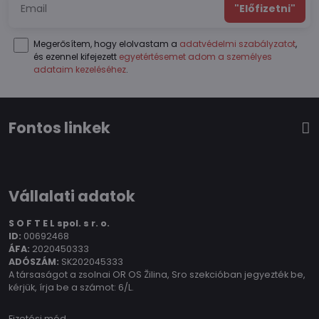
"Előfizetni"
Megerősítem, hogy elolvastam a
adatvédelmi szabályzatot
,
és ezennel kifejezett
egyetértésemet adom a személyes
adataim kezeléséhez
.
Fontos linkek
Vállalati adatok
S O F T E L spol.
s r. o.
ID:
00692468
ÁFA:
2020450333
ADÓSZÁM:
SK202045333
A társaságot a zsolnai OR OS Žilina, Sro szekcióban jegyezték be,
kérjük, írja be a számot: 6/L.
Fizetési mód