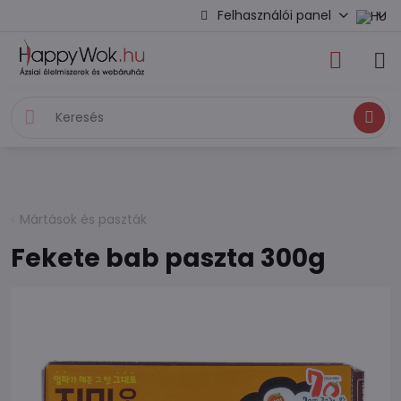
Felhasználói panel
Keresés
Mártások és paszták
Fekete bab paszta 300g