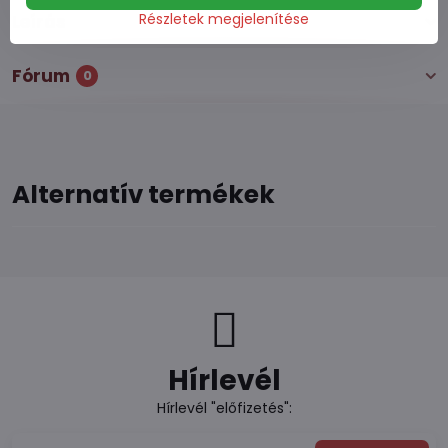
Részletek megjelenítése
Leírás
Fórum
0
Alternatív termékek
Hírlevél
Hírlevél "előfizetés":