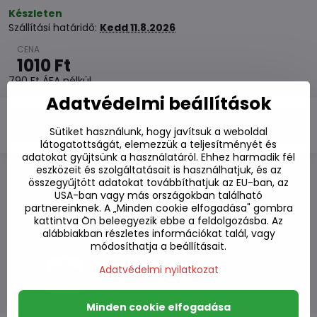
Készleten
Szállítási határidő:
Kedd
11.8.2026
1010 Ft
790 Ft
ÁFA nélkül
Adatvédelmi beállítások
Kosárba
Sütiket használunk, hogy javítsuk a weboldal
látogatottságát, elemezzük a teljesítményét és
adatokat gyűjtsünk a használatáról. Ehhez harmadik fél
eszközeit és szolgáltatásait is használhatjuk, és az
összegyűjtött adatokat továbbíthatjuk az EU-ban, az
Hozzáadás a kedvencekhez
USA-ban vagy más országokban található
Hozzáadás a listához
partnereinknek. A „Minden cookie elfogadása" gombra
Watchdog
kattintva Ön beleegyezik ebbe a feldolgozásba. Az
Kézbesítés
alábbiakban részletes információkat talál, vagy
módosíthatja a beállításait.
Raktározási szám:
S7#SK#412011#1
Adatvédelmi nyilatkozat
Gyártó:
Minden cookie elfogadása