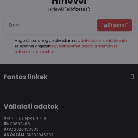
Hírlevél
Hírlevél "előfizetés":
"Előfizetni"
Megerősítem, hogy elolvastam a
adatvédelmi szabályzatot
,
és ezennel kifejezett
egyetértésemet adom a személyes
adataim kezeléséhez
.
Fontos linkek
Vállalati adatok
S O F T E L spol.
s r. o.
ID:
00692468
ÁFA:
2020450333
ADÓSZÁM:
SK202045333