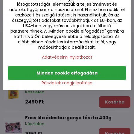
látogatottságát, elemezzük a teljesítményét és
Leírás
adatokat gyűjtsünk a használatáról. Ehhez harmadik fél
eszközeit és szolgáltatásait is használhatjuk, és az
összegyűjtött adatokat továbbíthatjuk az EU-ban, az
Fórum
0
USA-ban vagy más országokban található
partnereinknek. A „Minden cookie elfogadása" gombra
kattintva Ön beleegyezik ebbe a feldolgozásba. Az
alábbiakban részletes információkat talál, vagy
módosíthatja a beállításait.
Alternatív termékek
Adatvédelmi nyilatkozat
Minden cookie elfogadása
Koreai édesburgonya tészta chabcha 300
g
Részletek megjelenítése
Készleten
2490 Ft
Kosárba
Friss lila édesburgonya tészta 400g
Készleten
1050 Ft
Kosárba