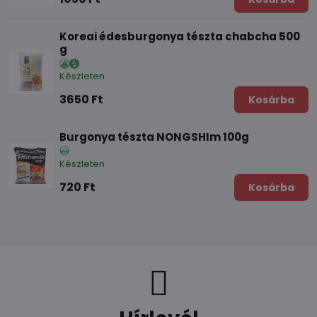
Koreai édesburgonya tészta chabcha 500
g
Készleten
3650 Ft
Kosárba
Burgonya tészta NONGSHIm 100g
Készleten
720 Ft
Kosárba