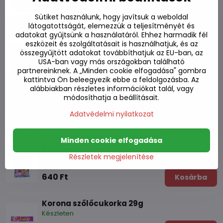
1220 Ft
Kosárba
Sütiket használunk, hogy javítsuk a weboldal
látogatottságát, elemezzük a teljesítményét és
adatokat gyűjtsünk a használatáról. Ehhez harmadik fél
Gyömbéres cukorka 56g
eszközeit és szolgáltatásait is használhatjuk, és az
összegyűjtött adatokat továbbíthatjuk az EU-ban, az
Készleten
USA-ban vagy más országokban található
620 Ft
partnereinknek. A „Minden cookie elfogadása" gombra
Kosárba
kattintva Ön beleegyezik ebbe a feldolgozásba. Az
alábbiakban részletes információkat talál, vagy
Szőlőcukorka 66g
módosíthatja a beállításait.
Készleten
Adatvédelmi nyilatkozat
580 Ft
Kosárba
Minden cookie elfogadása
King Jelly cukorka 67g
Részletek megjelenítése
Készleten
640 Ft
Kosárba
Korona szőlőcukorka 29g
Készleten