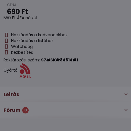
690 Ft
550 Ft
ÁFA nélkül
Hozzáadás a kedvencekhez
Hozzáadás a listához
Watchdog
Kézbesítés
Raktározási szám:
S7#SK#84814#1
Gyártó:
Leírás
Fórum
0