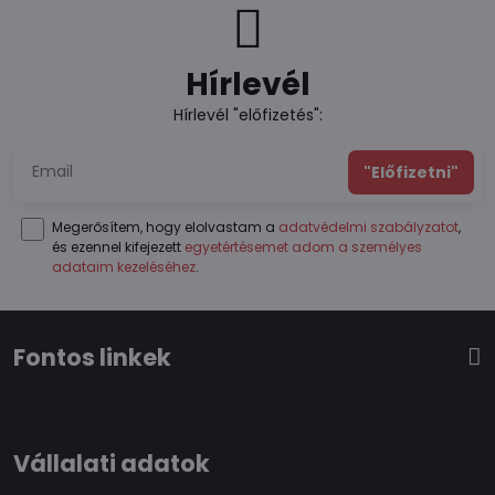
Hírlevél
Hírlevél "előfizetés":
"Előfizetni"
Megerősítem, hogy elolvastam a
adatvédelmi szabályzatot
,
és ezennel kifejezett
egyetértésemet adom a személyes
adataim kezeléséhez
.
Fontos linkek
Vállalati adatok