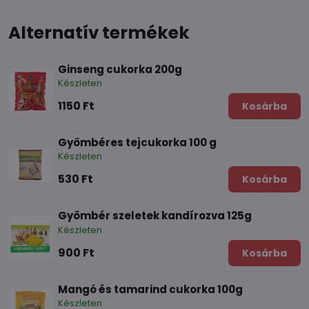
Alternatív termékek
Ginseng cukorka 200g
Készleten
1150 Ft
Kosárba
Gyömbéres tejcukorka 100 g
Készleten
530 Ft
Kosárba
Gyömbér szeletek kandírozva 125g
Készleten
900 Ft
Kosárba
Mangó és tamarind cukorka 100g
Készleten