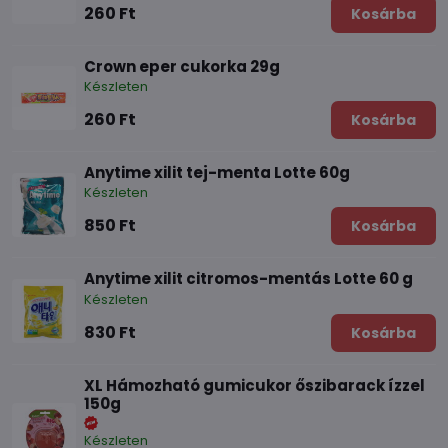
260 Ft
Kosárba
Crown eper cukorka 29g
Készleten
260 Ft
Kosárba
Anytime xilit tej-menta Lotte 60g
Készleten
850 Ft
Kosárba
Anytime xilit citromos-mentás Lotte 60 g
Készleten
830 Ft
Kosárba
XL Hámozható gumicukor őszibarack ízzel
150g
Készleten