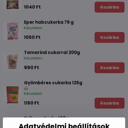
1040 Ft
Kosárba
Eper habcukorka 79 g
Készleten
1050 Ft
Kosárba
Tamarind cukorral 200g
Készleten
990 Ft
Kosárba
Gyömbéres cukorka 125g
Készleten
1150 Ft
Kosárba
Szilva cukorka 130g
Készleten
Adatvédelmi beállítások