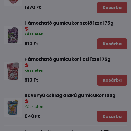
1370 Ft
Kosárba
Hámozható gumicukor szőlő ízzel 75g
Készleten
510 Ft
Kosárba
Hámozható gumicukor licsi ízzel 75g
Készleten
510 Ft
Kosárba
Savanyú csillag alakú gumicukor 100g
Készleten
640 Ft
Kosárba