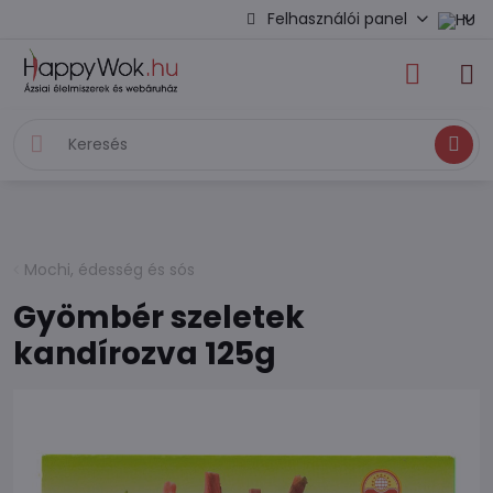
Felhasználói panel
Keresés
Mochi, édesség és sós
Gyömbér szeletek
kandírozva 125g