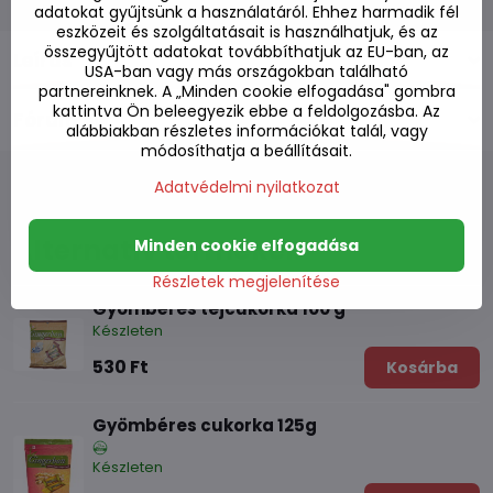
adatokat gyűjtsünk a használatáról. Ehhez harmadik fél
eszközeit és szolgáltatásait is használhatjuk, és az
összegyűjtött adatokat továbbíthatjuk az EU-ban, az
Leírás
USA-ban vagy más országokban található
partnereinknek. A „Minden cookie elfogadása" gombra
kattintva Ön beleegyezik ebbe a feldolgozásba. Az
Fórum
0
alábbiakban részletes információkat talál, vagy
módosíthatja a beállításait.
Adatvédelmi nyilatkozat
Alternatív termékek
Minden cookie elfogadása
Részletek megjelenítése
Gyömbéres tejcukorka 100 g
Készleten
530 Ft
Kosárba
Gyömbéres cukorka 125g
Készleten