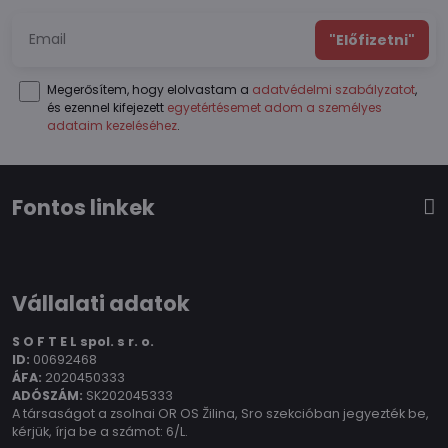
"Előfizetni"
Megerősítem, hogy elolvastam a
adatvédelmi szabályzatot
,
és ezennel kifejezett
egyetértésemet adom a személyes
adataim kezeléséhez
.
Fontos linkek
Vállalati adatok
S O F T E L spol.
s r. o.
ID:
00692468
ÁFA:
2020450333
ADÓSZÁM:
SK202045333
A társaságot a zsolnai OR OS Žilina, Sro szekcióban jegyezték be,
kérjük, írja be a számot: 6/L.