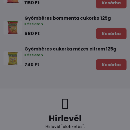
1150 Ft
Kosárba
Gyömbéres borsmenta cukorka 125g
Készleten
680 Ft
Kosárba
Gyömbéres cukorka mézes citrom 125g
Készleten
740 Ft
Kosárba
Hírlevél
Hírlevél "előfizetés":