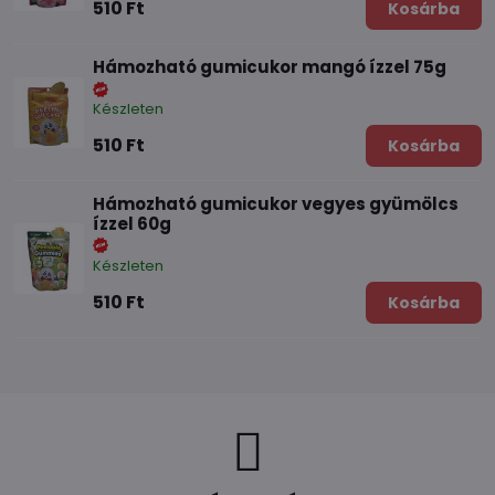
510 Ft
Kosárba
Hámozható gumicukor mangó ízzel 75g
Készleten
510 Ft
Kosárba
Hámozható gumicukor vegyes gyümölcs
ízzel 60g
Készleten
510 Ft
Kosárba