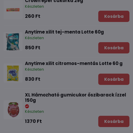
Crown eper cukorka 29g
Készleten
260 Ft
Kosárba
Anytime xilit tej-menta Lotte 60g
Készleten
850 Ft
Kosárba
Anytime xilit citromos-mentás Lotte 60 g
Készleten
830 Ft
Kosárba
XL Hámozható gumicukor őszibarack ízzel
150g
Készleten
1370 Ft
Kosárba