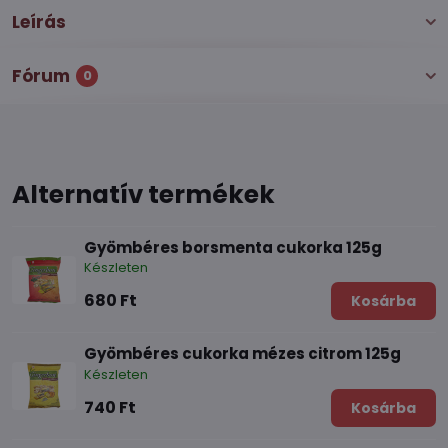
Leírás
Fórum
0
Alternatív termékek
Gyömbéres borsmenta cukorka 125g
Készleten
680 Ft
Kosárba
Gyömbéres cukorka mézes citrom 125g
Készleten
740 Ft
Kosárba