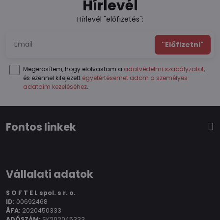
Hírlevél
Hírlevél "előfizetés":
"Előfizetni"
Megerősítem, hogy elolvastam a
adatvédelmi szabályzatot
,
és ezennel kifejezett
egyetértésemet adom a személyes
adataim kezeléséhez
.
Fontos linkek
Vállalati adatok
S O F T E L spol.
s r. o.
ID:
00692468
ÁFA:
2020450333
ADÓSZÁM:
SK202045333