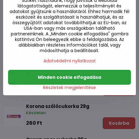
Sütiket használunk, hogy javítsuk a weboldal
Szőlőcukorka 66g
látogatottságát, elemezzük a teljesítményét és
Készleten
adatokat gyűjtsünk a használatáról. Ehhez harmadik fél
eszközeit és szolgáltatásait is használhatjuk, és az
580 Ft
Kosárba
összegyűjtött adatokat továbbíthatjuk az EU-ban, az
USA-ban vagy más országokban található
partnereinknek. A „Minden cookie elfogadása" gombra
Szilva cukorka 130g
kattintva Ön beleegyezik ebbe a feldolgozásba. Az
Készleten
alábbiakban részletes információkat talál, vagy
módosíthatja a beállításait.
1220 Ft
Kosárba
Adatvédelmi nyilatkozat
Gyömbéres cukorka 56g
Minden cookie elfogadása
Készleten
Részletek megjelenítése
620 Ft
Kosárba
Korona szőlőcukorka 29g
Készleten
260 Ft
Kosárba