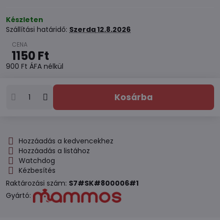
Készleten
Szállítási határidő:
Szerda
12.8.2026
1150 Ft
900 Ft
ÁFA nélkül
Kosárba
Hozzáadás a kedvencekhez
Hozzáadás a listához
Watchdog
Kézbesítés
Raktározási szám:
S7#SK#800006#1
Gyártó: