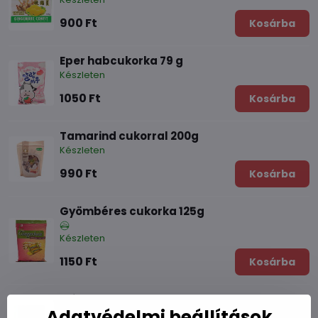
900 Ft
Kosárba
Eper habcukorka 79 g
Készleten
1050 Ft
Kosárba
Tamarind cukorral 200g
Készleten
990 Ft
Kosárba
Gyömbéres cukorka 125g
Készleten
1150 Ft
Kosárba
Szilva cukorka 130g
Adatvédelmi beállítások
Készleten