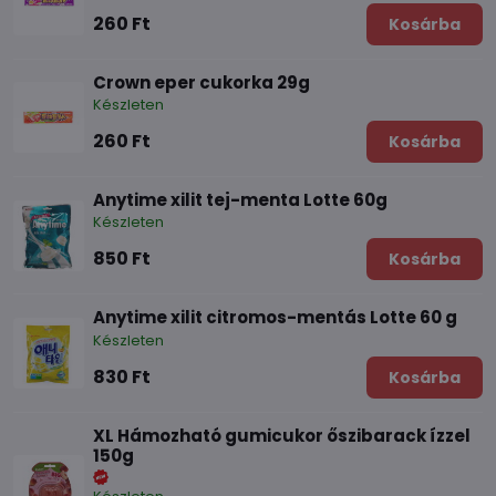
260 Ft
Kosárba
Crown eper cukorka 29g
Készleten
260 Ft
Kosárba
Anytime xilit tej-menta Lotte 60g
Készleten
850 Ft
Kosárba
Anytime xilit citromos-mentás Lotte 60 g
Készleten
830 Ft
Kosárba
XL Hámozható gumicukor őszibarack ízzel
150g