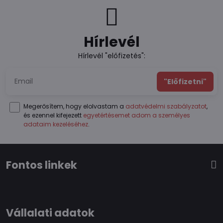
Hírlevél
Hírlevél "előfizetés":
"Előfizetni"
Megerősítem, hogy elolvastam a
adatvédelmi szabályzatot
,
és ezennel kifejezett
egyetértésemet adom a személyes
adataim kezeléséhez
.
Fontos linkek
Vállalati adatok