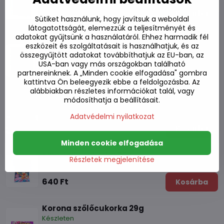
1220 Ft
Kosárba
Sütiket használunk, hogy javítsuk a weboldal
látogatottságát, elemezzük a teljesítményét és
adatokat gyűjtsünk a használatáról. Ehhez harmadik fél
Gyömbéres cukorka 56g
eszközeit és szolgáltatásait is használhatjuk, és az
összegyűjtött adatokat továbbíthatjuk az EU-ban, az
Készleten
USA-ban vagy más országokban található
partnereinknek. A „Minden cookie elfogadása" gombra
620 Ft
Kosárba
kattintva Ön beleegyezik ebbe a feldolgozásba. Az
alábbiakban részletes információkat talál, vagy
módosíthatja a beállításait.
Szőlőcukorka 66g
Készleten
Adatvédelmi nyilatkozat
580 Ft
Kosárba
Minden cookie elfogadása
King Jelly cukorka 67g
Részletek megjelenítése
Készleten
640 Ft
Kosárba
Korona szőlőcukorka 29g
Készleten