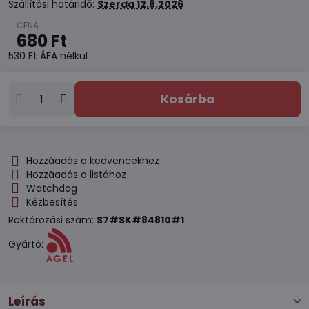
Szállítási határidő:
Szerda
12.8.2026
680 Ft
530 Ft
ÁFA nélkül
Kosárba
Hozzáadás a kedvencekhez
Hozzáadás a listához
Watchdog
Kézbesítés
Raktározási szám:
S7#SK#84810#1
Gyártó:
Leírás