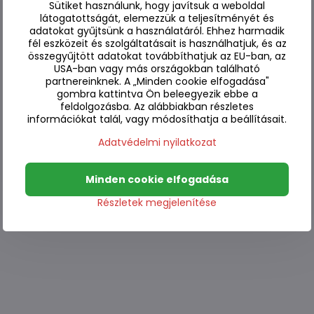
Sütiket használunk, hogy javítsuk a weboldal
látogatottságát, elemezzük a teljesítményét és
adatokat gyűjtsünk a használatáról. Ehhez harmadik
fél eszközeit és szolgáltatásait is használhatjuk, és az
összegyűjtött adatokat továbbíthatjuk az EU-ban, az
USA-ban vagy más országokban található
partnereinknek. A „Minden cookie elfogadása"
gombra kattintva Ön beleegyezik ebbe a
feldolgozásba. Az alábbiakban részletes
információkat talál, vagy módosíthatja a beállításait.
Adatvédelmi nyilatkozat
Minden cookie elfogadása
Részletek megjelenítése