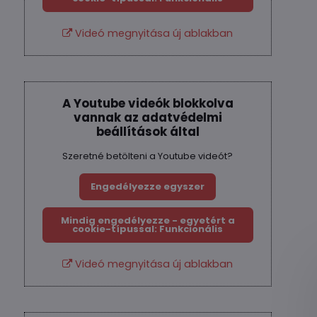
Videó megnyitása új ablakban
A Youtube videók blokkolva
vannak az adatvédelmi
beállítások által
Szeretné betölteni a Youtube videót?
Engedélyezze egyszer
Mindig engedélyezze - egyetért a
cookie-típussal: Funkcionális
Videó megnyitása új ablakban