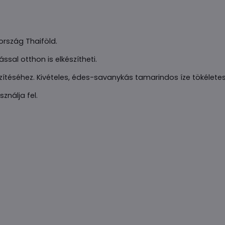
ország Thaiföld.
ssal otthon is elkészítheti.
észítéséhez. Kivételes, édes-savanykás tamarindos íze tökéletes
ználja fel.