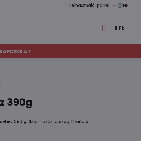
Felhasználói panel
0 Ft
KAPCSOLAT
k
z 390g
éséhez 390 g. Származási ország Thaiföld.