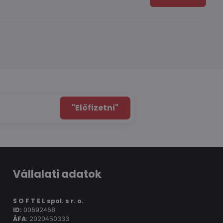
"Előfizetni"
Vállalati adatok
S O F T E L spol.
s r. o.
ID:
00692468
ÁFA:
2020450333