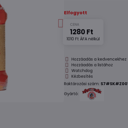
Elfogyott
1280 Ft
1010 Ft
ÁFA nélkül
Hozzáadás a kedvencekhez
Hozzáadás a listához
Watchdog
Kézbesítés
Raktározási szám:
S7#SK#Z00
Gyártó: