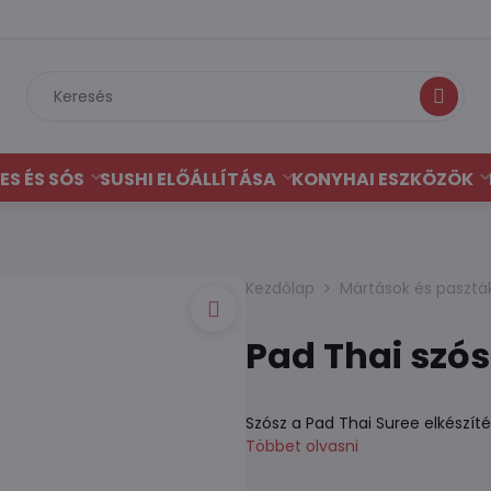
Keresés
ES ÉS SÓS
SUSHI ELŐÁLLÍTÁSA
KONYHAI ESZKÖZÖK
Kezdőlap
Mártások és pasztá
Pad Thai szós
Szósz a Pad Thai Suree elkészít
Többet olvasni