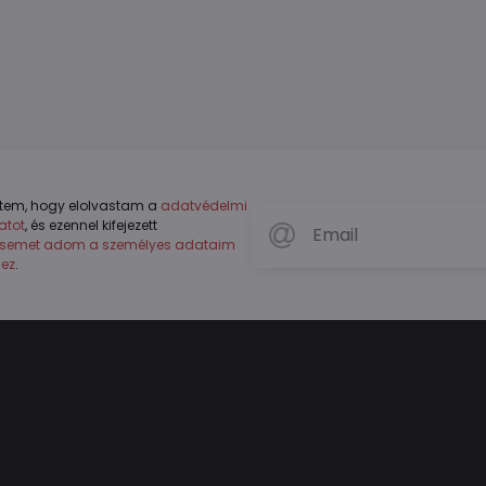
tem, hogy elolvastam a
adatvédelmi
atot
, és ezennel kifejezett
ésemet adom a személyes adataim
hez
.