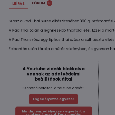
FÓRUM
0
LEÍRÁS
Szósz a Pad Thai Suree elkészítéséhez 390 g. Származási 
A Pad Thai talán a leghíresebb thaiföldi étel. Ezzel a mártá
A Pad Thai szósz egy tipikus thai szósz a sült tészta elk
Felbontás után tárolja a hűtőszekrényben, és gyorsan has
A Youtube videók blokkolva
vannak az adatvédelmi
beállítások által
Szeretné betölteni a Youtube videót?
Engedélyezze egyszer
Mindig engedélyezze - egyetért a
cookie-típussal: Funkcionális