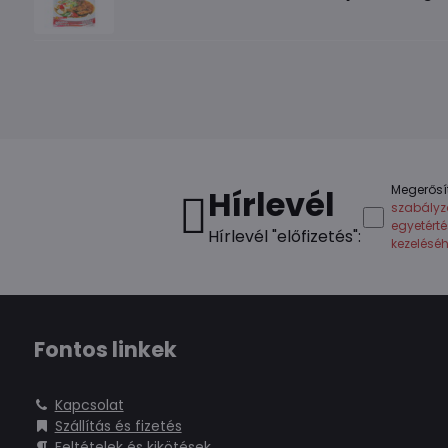
Megerősí
Hírlevél
szabályz
egyetért
Hírlevél "előfizetés":
kezelésé
Fontos linkek
Kapcsolat
Szállítás és fizetés
Feltételek és kikötések