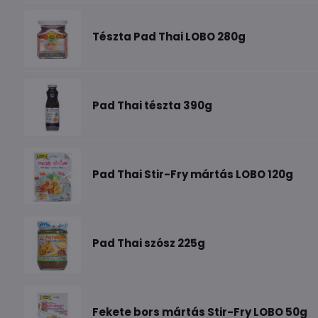
Tészta Pad Thai LOBO 280g
Pad Thai tészta 390g
Pad Thai Stir-Fry mártás LOBO 120g
Pad Thai szósz 225g
Fekete bors mártás Stir-Fry LOBO 50g