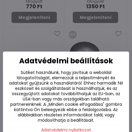
Elfogyott
Elfogyott
770 Ft
1350 Ft
Megjeleníteni
Megjeleníteni
Adatvédelmi beállítások
Sütiket használunk, hogy javítsuk a weboldal
látogatottságát, elemezzük a teljesítményét és
adatokat gyűjtsünk a használatáról. Ehhez harmadik fél
eszközeit és szolgáltatásait is használhatjuk, és az
Wok szűrő 20cm
Wok serpenyő 35 cm-
összegyűjtött adatokat továbbíthatjuk az EU-ban, az
es, kerek aljú
USA-ban vagy más országokban található
Elfogyott
Elfogyott
partnereinknek. A „Minden cookie elfogadása" gombra
2280 Ft
12110 Ft
kattintva Ön beleegyezik ebbe a feldolgozásba. Az
alábbiakban részletes információkat talál, vagy
Megjeleníteni
Megjeleníteni
módosíthatja a beállításait.
Adatvédelmi nyilatkozat