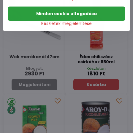
Minden cookie elfogadása
Részletek megjelenítése
Wok merőkanál 47cm
Édes chiliszósz
csirkéhez 650ml
Elfogyott
Készleten
2930 Ft
1810 Ft
Megjeleníteni
Kosárba