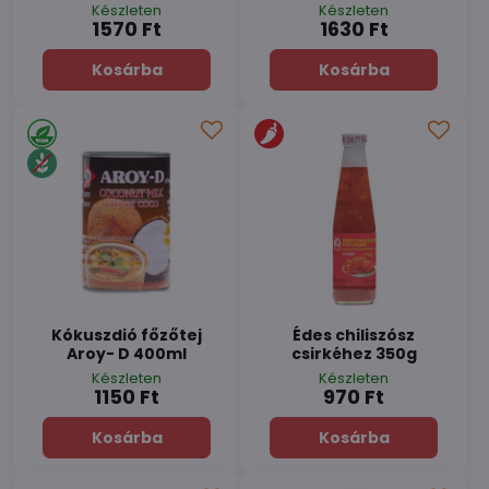
Készleten
Készleten
1570 Ft
1630 Ft
Kosárba
Kosárba
Kókuszdió főzőtej
Édes chiliszósz
Aroy- D 400ml
csirkéhez 350g
Készleten
Készleten
1150 Ft
970 Ft
Kosárba
Kosárba