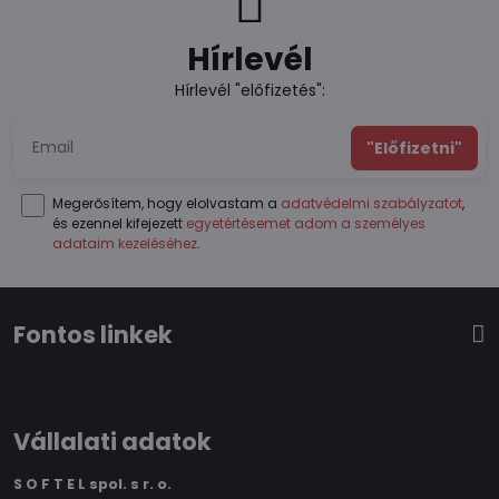
Hírlevél
Hírlevél "előfizetés":
"Előfizetni"
Megerősítem, hogy elolvastam a
adatvédelmi szabályzatot
,
és ezennel kifejezett
egyetértésemet adom a személyes
adataim kezeléséhez
.
Fontos linkek
Vállalati adatok
S O F T E L spol.
s r. o.