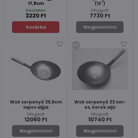
17,8cm
(12")
Készleten
Elfogyott
3220 Ft
7730 Ft
Kosárba
Megjeleníteni
Wok serpenyő 35,5cm
Wok serpenyő 33 cm-
lapos aljjal
es, kerek aljú
Elfogyott
Elfogyott
12060 Ft
10740 Ft
Megjeleníteni
Megjeleníteni