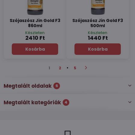
Szójaszósz Jin Gold F3
Szójaszósz Jin Gold F3
860ml
500ml
Készleten
Készleten
2410 Ft
1440 Ft
Kosárba
Kosárba
1
2
5
Megtalált oldalak
6
Megtalált kategóriák
4