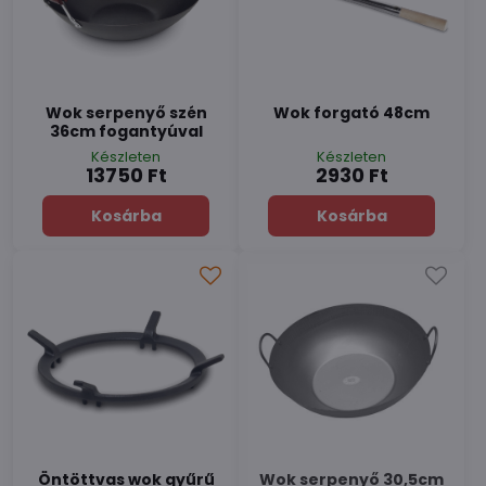
Wok serpenyő szén
Wok forgató 48cm
36cm fogantyúval
Készleten
Készleten
13750 Ft
2930 Ft
Kosárba
Kosárba
Öntöttvas wok gyűrű
Wok serpenyő 30,5cm