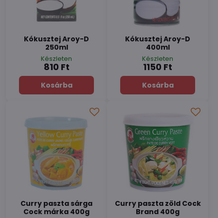
Kókusztej Aroy-D
Kókusztej Aroy-D
250ml
400ml
Készleten
Készleten
810 Ft
1150 Ft
Kosárba
Kosárba
Curry paszta sárga
Curry paszta zöld Cock
Cock márka 400g
Brand 400g