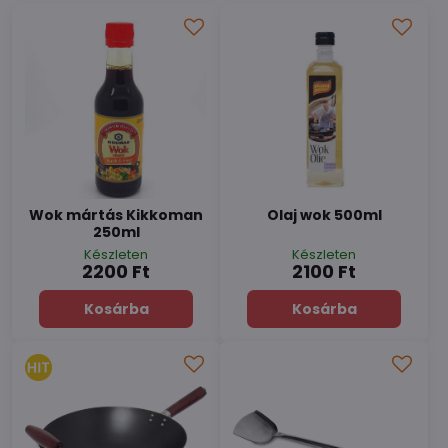
Wok mártás Kikkoman
Olaj wok 500ml
250ml
Készleten
Készleten
2200 Ft
2100 Ft
Kosárba
Kosárba