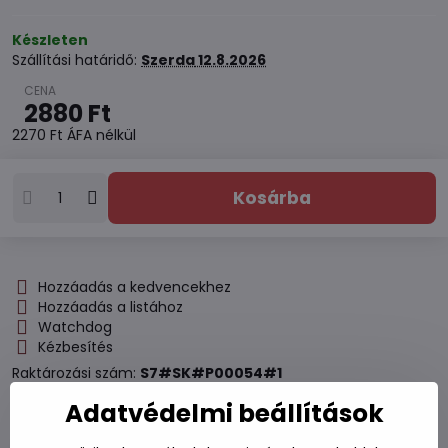
Készleten
Szállítási határidő:
Szerda
12.8.2026
2880 Ft
2270 Ft
ÁFA nélkül
Kosárba
Hozzáadás a kedvencekhez
Hozzáadás a listához
Watchdog
Kézbesítés
Raktározási szám:
S7#SK#P00054#1
Adatvédelmi beállítások
Gyártó: