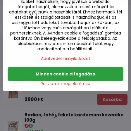
Sütiket használunk, hogy javítsuk a weboldal
látogatottságát, elemezzük a teljesítményét és
adatokat gyűjtsünk a használatáról. Ehhez harmadik fél
Leírás
eszközeit és szolgáltatásait is használhatjuk, és az
összegyűjtött adatokat továbbíthatjuk az EU-ban, az
USA-ban vagy más országokban található
Fórum
0
partnereinknek. A „Minden cookie elfogadása" gombra
kattintva Ön beleegyezik ebbe a feldolgozásba. Az
alábbiakban részletes információkat talál, vagy
módosíthatja a beállításait.
Adatvédelmi nyilatkozat
Alternatív termékek
Minden cookie elfogadása
Fahéj egész 18cm Ceylon 100g
Részletek megjelenítése
Készleten
2880 Ft
Kosárba
Badian, fahéj, fekete kardamom keveréke
100g