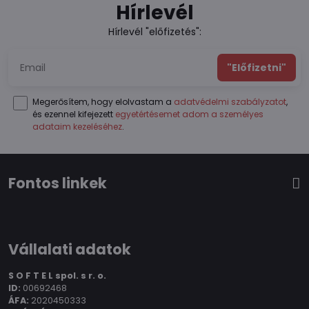
Hírlevél
Hírlevél "előfizetés":
"Előfizetni"
Megerősítem, hogy elolvastam a
adatvédelmi szabályzatot
,
és ezennel kifejezett
egyetértésemet adom a személyes
adataim kezeléséhez
.
Fontos linkek
Vállalati adatok
S O F T E L spol.
s r. o.
ID:
00692468
ÁFA:
2020450333