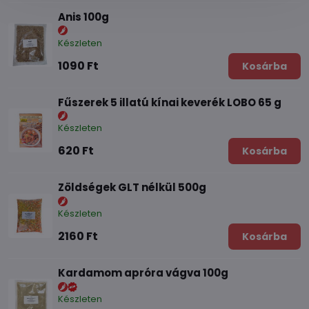
Anis 100g
Készleten
1090 Ft
Kosárba
Fűszerek 5 illatú kínai keverék LOBO 65 g
Készleten
620 Ft
Kosárba
Zöldségek GLT nélkül 500g
Készleten
2160 Ft
Kosárba
Kardamom apróra vágva 100g
Készleten