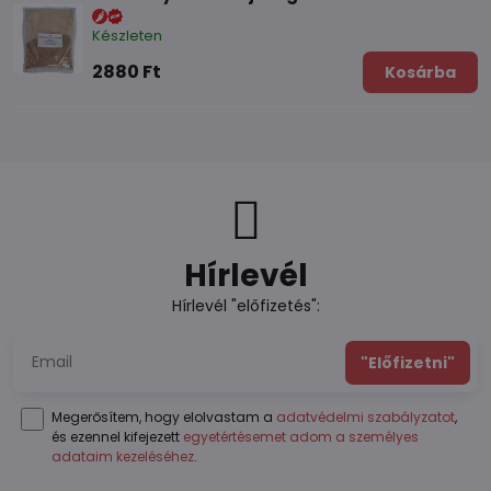
Készleten
2880 Ft
Kosárba
Hírlevél
Hírlevél "előfizetés":
"Előfizetni"
Megerősítem, hogy elolvastam a
adatvédelmi szabályzatot
,
és ezennel kifejezett
egyetértésemet adom a személyes
adataim kezeléséhez
.