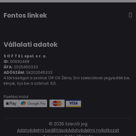
Fontos linkek
Vállalati adatok
S O F T E L spol.
s r. o.
ID:
00692468
ÁFA:
2020450333
ADÓSZÁM:
SK202045333
A társaságot a zsolnai OR OS Žilina, Sro szekcióban jegyezték be,
kérjük, írja be a számot: 6/L.
Fizetési mód
©
2026
Szerzői jog
Adatvédelmi beállítások
Adatvédelmi nyilatkozat