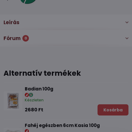
Leírás
Fórum
0
Alternatív termékek
Badian 100g
Készleten
2680 Ft
Kosárba
Fahéj egészben 6cm Kasia 100g