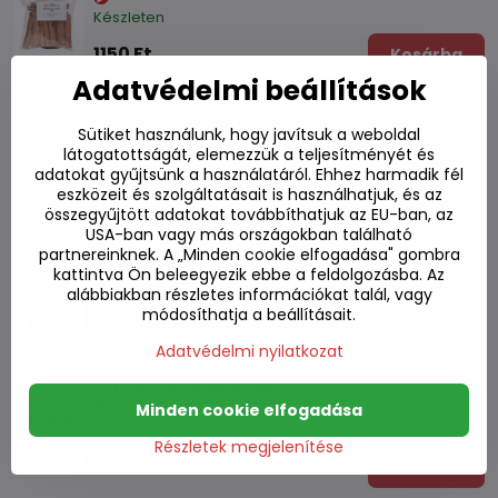
Készleten
1150 Ft
Kosárba
Adatvédelmi beállítások
Fahéj őrölt 100g
Sütiket használunk, hogy javítsuk a weboldal
látogatottságát, elemezzük a teljesítményét és
Készleten
adatokat gyűjtsünk a használatáról. Ehhez harmadik fél
870 Ft
Kosárba
eszközeit és szolgáltatásait is használhatjuk, és az
összegyűjtött adatokat továbbíthatjuk az EU-ban, az
USA-ban vagy más országokban található
Fahéj egész 18cm Ceylon 100g
partnereinknek. A „Minden cookie elfogadása" gombra
kattintva Ön beleegyezik ebbe a feldolgozásba. Az
Készleten
alábbiakban részletes információkat talál, vagy
módosíthatja a beállításait.
2880 Ft
Kosárba
Adatvédelmi nyilatkozat
Curry fűszerek 100g
Minden cookie elfogadása
Készleten
Részletek megjelenítése
870 Ft
Kosárba