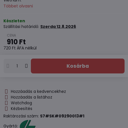
Vietnam.
Többet olvasni
Készleten
Szállítási határidő:
Szerda
12.8.2026
910 Ft
720 Ft
ÁFA nélkül
Kosárba
Hozzáadás a kedvencekhez
Hozzáadás a listához
Watchdog
Kézbesítés
Raktározási szám:
S7#SK#09290013#1
Gyártó: