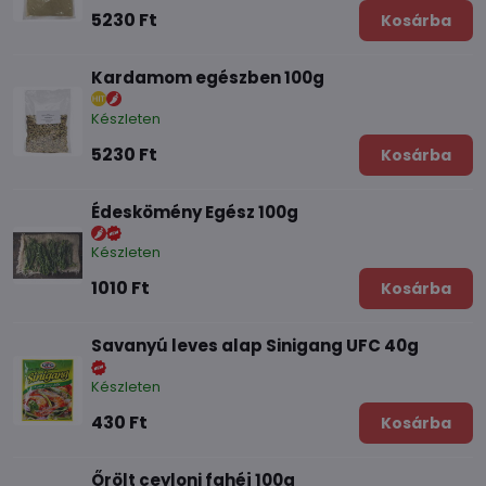
5230 Ft
Kosárba
Kardamom egészben 100g
Készleten
5230 Ft
Kosárba
Édeskömény Egész 100g
Készleten
1010 Ft
Kosárba
Savanyú leves alap Sinigang UFC 40g
Készleten
430 Ft
Kosárba
Őrölt ceyloni fahéj 100g