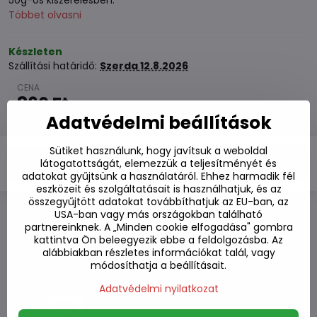
50g-os kiszerelésben.
Többet olvasni
Készleten
Szállítási határidő:
Szerda
12.8.2026
860 Ft
Adatvédelmi beállítások
670 Ft
ÁFA nélkül
Sütiket használunk, hogy javítsuk a weboldal
Kosárba
látogatottságát, elemezzük a teljesítményét és
adatokat gyűjtsünk a használatáról. Ehhez harmadik fél
eszközeit és szolgáltatásait is használhatjuk, és az
összegyűjtött adatokat továbbíthatjuk az EU-ban, az
USA-ban vagy más országokban található
Hozzáadás a kedvencekhez
partnereinknek. A „Minden cookie elfogadása" gombra
kattintva Ön beleegyezik ebbe a feldolgozásba. Az
Hozzáadás a listához
alábbiakban részletes információkat talál, vagy
Watchdog
módosíthatja a beállításait.
Kézbesítés
Raktározási szám:
S7#SK#16278#1
Adatvédelmi nyilatkozat
Gyártó: