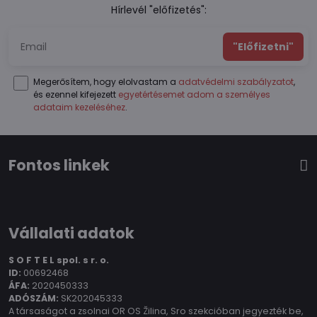
Hírlevél "előfizetés":
"Előfizetni"
Megerősítem, hogy elolvastam a
adatvédelmi szabályzatot
,
és ezennel kifejezett
egyetértésemet adom a személyes
adataim kezeléséhez
.
Fontos linkek
Vállalati adatok
S O F T E L spol.
s r. o.
ID:
00692468
ÁFA:
2020450333
ADÓSZÁM:
SK202045333
A társaságot a zsolnai OR OS Žilina, Sro szekcióban jegyezték be,