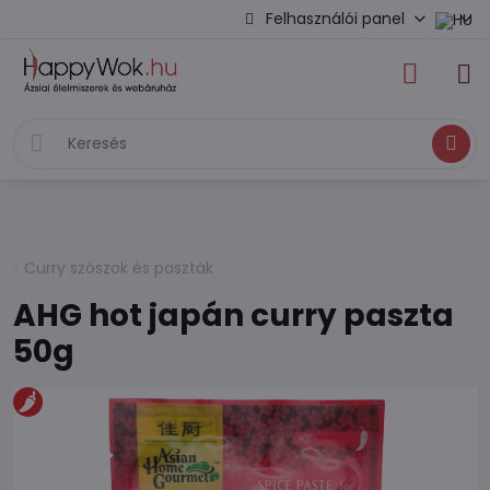
Felhasználói panel
Keresés
Curry szószok és paszták
AHG hot japán curry paszta
50g