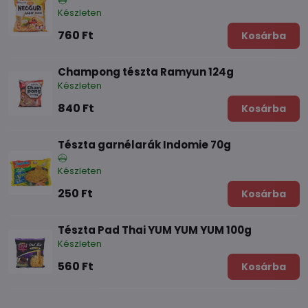
Készleten
760 Ft
Kosárba
Champong tészta Ramyun 124g
Készleten
840 Ft
Kosárba
Tészta garnélarák Indomie 70g
Készleten
250 Ft
Kosárba
Tészta Pad Thai YUM YUM YUM 100g
Készleten
560 Ft
Kosárba