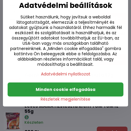
Tom Kha leves mix LOBO 260g
Adatvédelmi beállítások
Készleten
Sütiket használunk, hogy javítsuk a weboldal
1770 Ft
Kosárba
látogatottságát, elemezzük a teljesítményét és
adatokat gyűjtsünk a használatáról. Ehhez harmadik fél
eszközeit és szolgáltatásait is használhatjuk, és az
Tom Yum garnélarákos tészta citromfűvel
összegyűjtött adatokat továbbíthatjuk az EU-ban, az
100g
USA-ban vagy más országokban található
partnereinknek. A „Minden cookie elfogadása" gombra
Készleten
kattintva Ön beleegyezik ebbe a feldolgozásba. Az
alábbiakban részletes információkat talál, vagy
560 Ft
Kosárba
módosíthatja a beállításait.
Adatvédelmi nyilatkozat
Garnélarák leves áttetsző. tészta 62g
Készleten
Minden cookie elfogadása
470 Ft
Kosárba
Részletek megjelenítése
Leves MAMA rizstészta krém TOM YUM íz
55g
Készleten