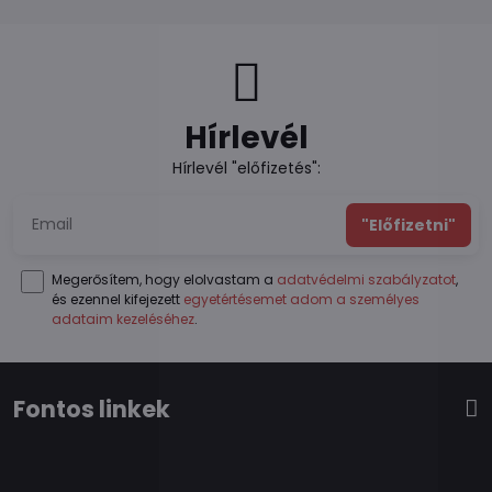
Hírlevél
Hírlevél "előfizetés":
"Előfizetni"
Megerősítem, hogy elolvastam a
adatvédelmi szabályzatot
,
és ezennel kifejezett
egyetértésemet adom a személyes
adataim kezeléséhez
.
Fontos linkek