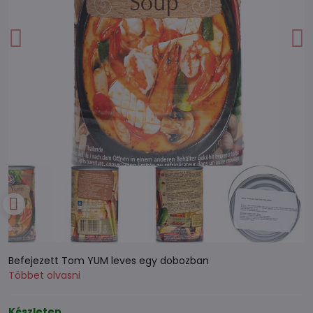
Befejezett Tom YUM leves egy dobozban
Többet olvasni
Készleten