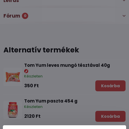
Leírás
Fórum
0
Alternatív termékek
Tom Yum leves mungó tésztával 40g
Készleten
350 Ft
Kosárba
Tom Yum paszta 454 g
Készleten
2120 Ft
Kosárba