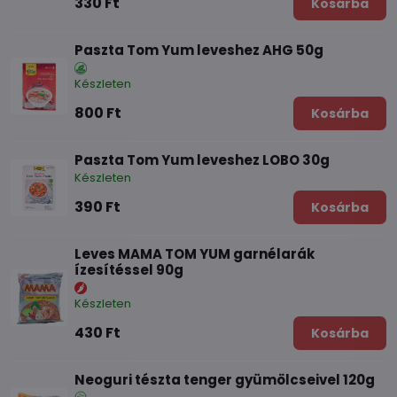
330 Ft
Kosárba
Paszta Tom Yum leveshez AHG 50g
Készleten
800 Ft
Kosárba
Paszta Tom Yum leveshez LOBO 30g
Készleten
390 Ft
Kosárba
Leves MAMA TOM YUM garnélarák
ízesítéssel 90g
Készleten
430 Ft
Kosárba
Neoguri tészta tenger gyümölcseivel 120g