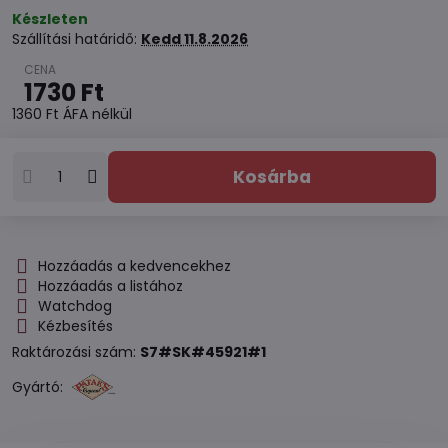
Készleten
Szállítási határidő:
Kedd
11.8.2026
1730 Ft
1360 Ft
ÁFA nélkül
Kosárba
Hozzáadás a kedvencekhez
Hozzáadás a listához
Watchdog
Kézbesítés
Raktározási szám:
S7#SK#45921#1
Gyártó: