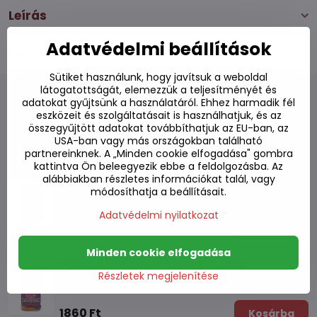
Leírás
Adatvédelmi beállítások
Fórum
0
Sütiket használunk, hogy javítsuk a weboldal
látogatottságát, elemezzük a teljesítményét és
adatokat gyűjtsünk a használatáról. Ehhez harmadik fél
eszközeit és szolgáltatásait is használhatjuk, és az
összegyűjtött adatokat továbbíthatjuk az EU-ban, az
Alternatív termékek
USA-ban vagy más országokban található
partnereinknek. A „Minden cookie elfogadása" gombra
kattintva Ön beleegyezik ebbe a feldolgozásba. Az
Patak fűszeres mangó paszta 283g
alábbiakban részletes információkat talál, vagy
módosíthatja a beállításait.
Készleten
Adatvédelmi nyilatkozat
1940 Ft
Kosárba
Minden cookie elfogadása
Patak fűszeres lime paszta 283g
Részletek megjelenítése
Készleten
1860 Ft
Kosárba