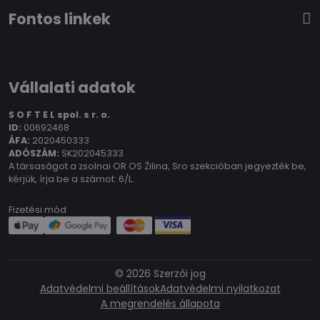
Fontos linkek
Vállalati adatok
S O F T E L spol.
s r. o.
ID:
00692468
ÁFA:
2020450333
ADÓSZÁM:
SK202045333
A társaságot a zsolnai OR OS Žilina, Sro szekcióban jegyezték be,
kérjük, írja be a számot: 6/L.
Fizetési mód
©
2026
Szerzői jog
Adatvédelmi beállítások
Adatvédelmi nyilatkozat
A megrendelés állapota