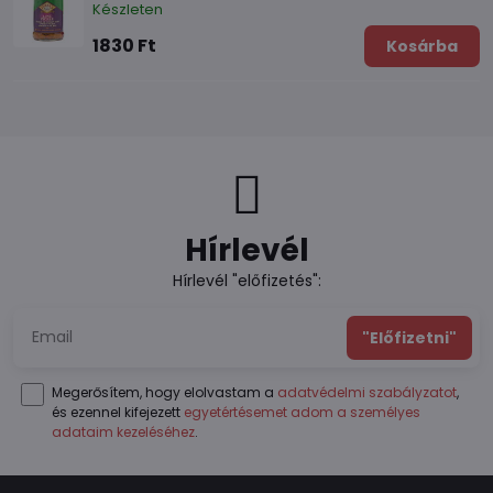
Készleten
1830 Ft
Kosárba
Hírlevél
Hírlevél "előfizetés":
"Előfizetni"
Megerősítem, hogy elolvastam a
adatvédelmi szabályzatot
,
és ezennel kifejezett
egyetértésemet adom a személyes
adataim kezeléséhez
.