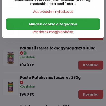
módosíthatja a beállításait.
1730 Ft
Kosárba
Adatvédelmi nyilatkozat
Patak fűszeres mangó paszta 283g
Minden cookie elfogadása
Készleten
Részletek megjelenítése
1940 Ft
Kosárba
Patak fűszeres fokhagymapaszta 300g
Készleten
1940 Ft
Kosárba
Pasta Pataks mix fűszeres 283g
Készleten
1980 Ft
Kosárba