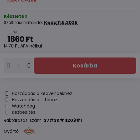
Többet olvasni
Készleten
Szállítási határidő:
Kedd
11.8.2026
1860 Ft
1470 Ft
ÁFA nélkül
Kosárba
Hozzáadás a kedvencekhez
Hozzáadás a listához
Watchdog
Kézbesítés
Raktározási szám:
S7#SK#11203#1
Gyártó: