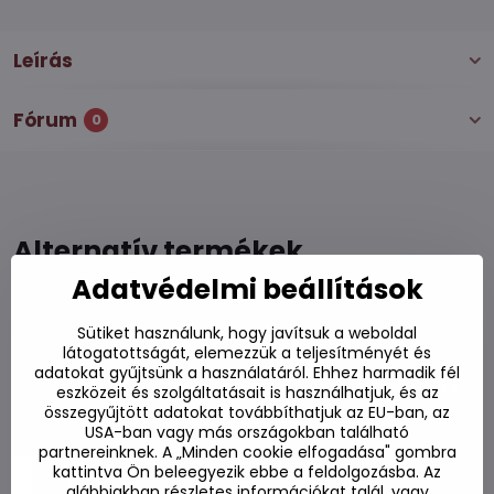
Leírás
Fórum
0
Alternatív termékek
Adatvédelmi beállítások
Pácolt Tantanxiang chili 210g
Sütiket használunk, hogy javítsuk a weboldal
Készleten
látogatottságát, elemezzük a teljesítményét és
adatokat gyűjtsünk a használatáról. Ehhez harmadik fél
970 Ft
Kosárba
eszközeit és szolgáltatásait is használhatjuk, és az
összegyűjtött adatokat továbbíthatjuk az EU-ban, az
USA-ban vagy más országokban található
Pasta Patak chili 283g
partnereinknek. A „Minden cookie elfogadása" gombra
kattintva Ön beleegyezik ebbe a feldolgozásba. Az
Készleten
alábbiakban részletes információkat talál, vagy