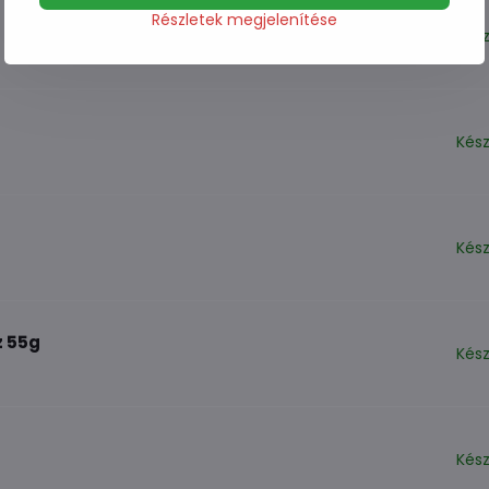
Részletek megjelenítése
Kész
Kész
Kész
z 55g
Kész
Kész