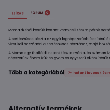
FÓRUM
0
LEÍRÁS
Mama rizsből készült instant vermicelli tészta párolt sert
A sertéshúsos tészta az egyik legnépszerűbb ízesítésű éte
vizet kell hozzáadni a sertéshúsos tésztához, majd hozzáa
A Mama egy thaiföldi instant tészta márka, és számos íz
népszerűek finom ízük és gyors és egyszerű elkészítésük 
Több a kategóriából
Instant levesek és
Alternatív termékek