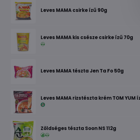
Leves MAMA csirke ízű 90g
Leves MAMA kis csésze csirke ízű 70g
Leves MAMA tészta Jen Ta Fo 50g
Leves MAMA rizstészta krém TOM YUM í
Zöldséges tészta Soon NS 112g