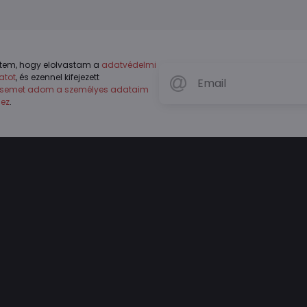
tem, hogy elolvastam a
adatvédelmi
atot
, és ezennel kifejezett
ésemet adom a személyes adataim
hez
.