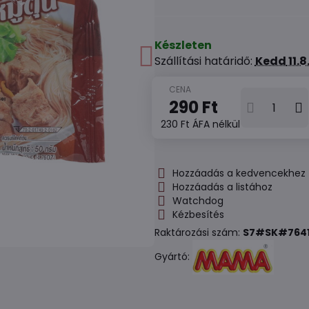
Készleten
Szállítási határidő:
Kedd
11.
290 Ft
230 Ft
ÁFA nélkül
Hozzáadás a kedvencekhez
Hozzáadás a listához
Watchdog
Kézbesítés
Raktározási szám:
S7#SK#764
Gyártó: