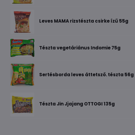
Leves MAMA rizstészta csirke ízű 55g
Tészta vegetáriánus Indomie 75g
Sertésborda leves áttetsző. tészta 56g
Tészta Jin Jjajang OTTOGI 135g