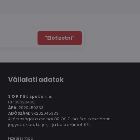
"Előfizetni"
Vállalati adatok
S O F T E L spol.
s r. o.
ID:
00692468
ÁFA:
2020450333
ADÓSZÁM:
SK202045333
A társaságot a zsolnai OR OS Žilina, Sro szekcióban
jegyezték be, kérjük, írja be a számot: 6/L.
Fizetési mód