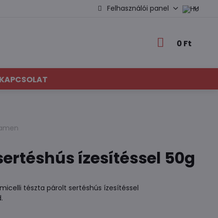
Felhasználói panel
0 Ft
KAPCSOLAT
 ramen
ertéshús ízesítéssel 50g
icelli tészta párolt sertéshús ízesítéssel
.