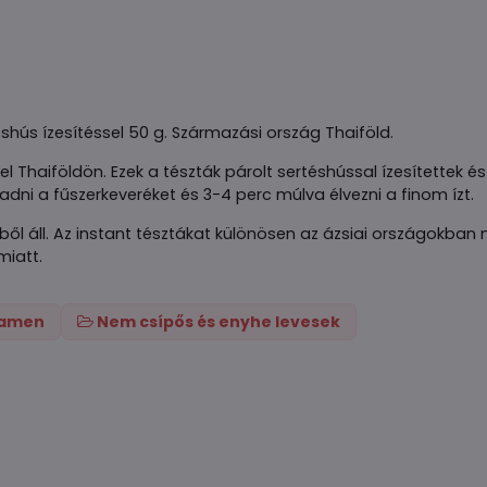
éshús ízesítéssel 50 g. Származási ország Thaiföld.
l Thaiföldön. Ezek a tészták párolt sertéshússal ízesítettek 
dni a fűszerkeveréket és 3-4 perc múlva élvezni a finom ízt.
ből áll. Az instant tésztákat különösen az ázsiai országokba
miatt.
 ramen
Nem csípős és enyhe levesek