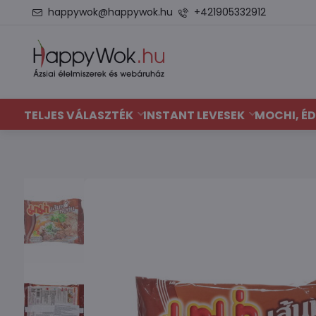
happywok@happywok.hu
+421905332912
TELJES VÁLASZTÉK
INSTANT LEVESEK
MOCHI, ÉD