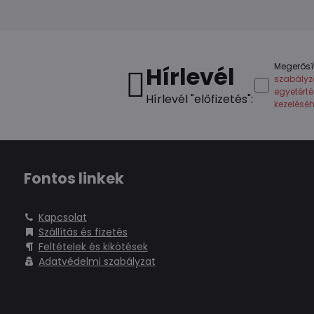
Megerősí
Hírlevél
szabályz
egyetért
Hírlevél "előfizetés":
kezelésé
Fontos linkek
Kapcsolat
Szállítás és fizetés
Feltételek és kikötések
Adatvédelmi szabályzat