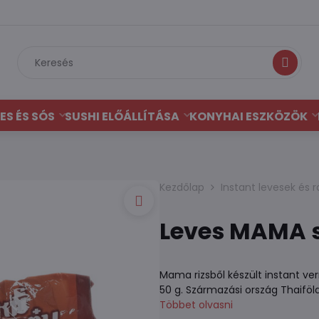
Keresés
ES ÉS SÓS
SUSHI ELŐÁLLÍTÁSA
KONYHAI ESZKÖZÖK
Kezdőlap
Instant levesek és
Leves MAMA s
Mama rizsből készült instant verm
50 g. Származási ország Thaiföld
Többet olvasni