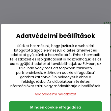
Kész
Adatvédelmi beállítások
Sütiket használunk, hogy javítsuk a weboldal
Kész
látogatottságát, elemezzük a teljesítményét és
adatokat gyűjtsünk a használatáról. Ehhez harmadik
fél eszközeit és szolgáltatásait is használhatjuk, és az
összegyűjtött adatokat továbbíthatjuk az EU-ban, az
USA-ban vagy más országokban található
Kész
partnereinknek. A „Minden cookie elfogadása"
gombra kattintva Ön beleegyezik ebbe a
feldolgozásba. Az alábbiakban részletes
információkat talál, vagy módosíthatja a beállításait.
Adatvédelmi nyilatkozat
Kész
Minden cookie elfogadása