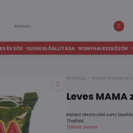
Keresés
ES ÉS SÓS
SUSHI ELŐÁLLÍTÁSA
KONYHAI ESZKÖZÖK
Kezdőlap
Instant levesek és
Leves MAMA z
Instant tészta zöld curry ízesí
Thaiföld.
Többet olvasni