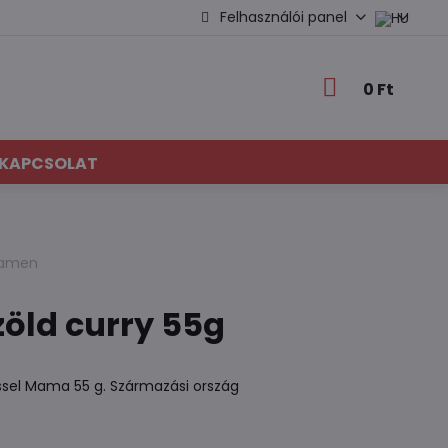
Felhasználói panel
0 Ft
KAPCSOLAT
 ramen
öld curry 55g
téssel Mama 55 g. Származási ország