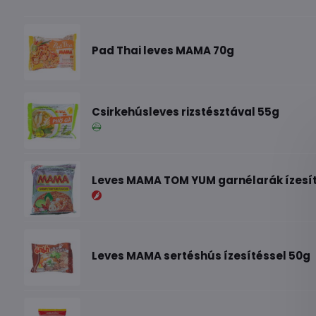
Pad Thai leves MAMA 70g
Csirkehúsleves rizstésztával 55g
Leves MAMA TOM YUM garnélarák ízesít
Leves MAMA sertéshús ízesítéssel 50g