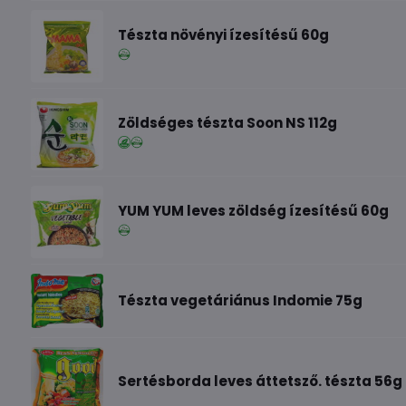
Tészta növényi ízesítésű 60g
Zöldséges tészta Soon NS 112g
YUM YUM leves zöldség ízesítésű 60g
Tészta vegetáriánus Indomie 75g
Sertésborda leves áttetsző. tészta 56g