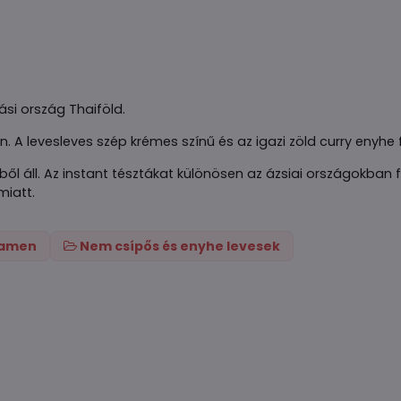
ási ország Thaiföld.
 A levesleves szép krémes színű és az igazi zöld curry enyhe 
ből áll. Az instant tésztákat különösen az ázsiai országokba
miatt.
 ramen
Nem csípős és enyhe levesek