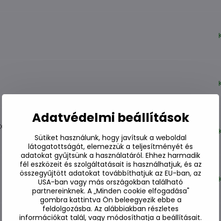
Adatvédelmi beállítások
éssel 90g
Sütiket használunk, hogy javítsuk a weboldal
látogatottságát, elemezzük a teljesítményét és
adatokat gyűjtsünk a használatáról. Ehhez harmadik
fél eszközeit és szolgáltatásait is használhatjuk, és az
összegyűjtött adatokat továbbíthatjuk az EU-ban, az
USA-ban vagy más országokban található
partnereinknek. A „Minden cookie elfogadása"
gombra kattintva Ön beleegyezik ebbe a
feldolgozásba. Az alábbiakban részletes
információkat talál, vagy módosíthatja a beállításait.