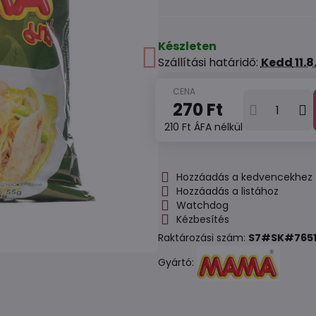
Készleten
Szállítási határidő:
Kedd
11.
270 Ft
210 Ft
ÁFA nélkül
Hozzáadás a kedvencekhez
Hozzáadás a listához
Watchdog
Kézbesítés
Raktározási szám:
S7#SK#7651
Gyártó: