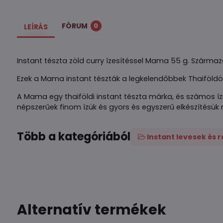
FÓRUM
0
LEÍRÁS
Instant tészta zöld curry ízesítéssel Mama 55 g. Származ
Ezek a Mama instant tészták a legkelendőbbek Thaiföldön.
A Mama egy thaiföldi instant tészta márka, és számos íz
népszerűek finom ízük és gyors és egyszerű elkészítésük 
Több a kategóriából
Instant levesek és
Alternatív termékek