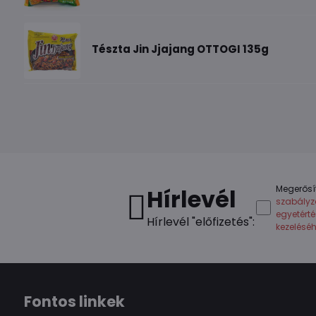
Tészta Jin Jjajang OTTOGI 135g
Megerősí
Hírlevél
szabályz
egyetért
Hírlevél "előfizetés":
kezelésé
Fontos linkek