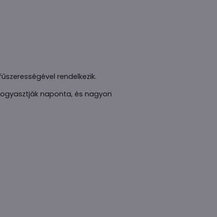
fűszerességével rendelkezik.
n fogyasztják naponta, és nagyon