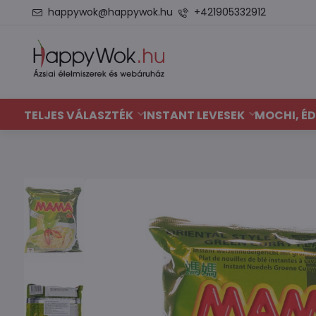
happywok@happywok.hu
+421905332912
TELJES VÁLASZTÉK
INSTANT LEVESEK
MOCHI, ÉD