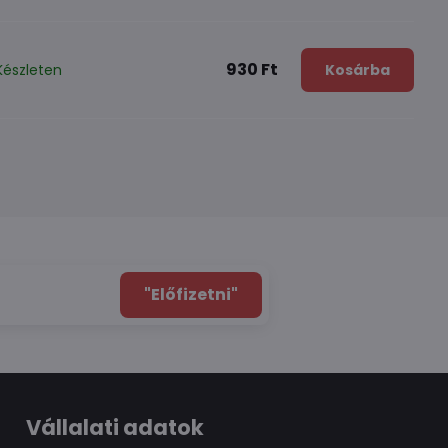
930 Ft
Készleten
Kosárba
"Előfizetni"
Vállalati adatok