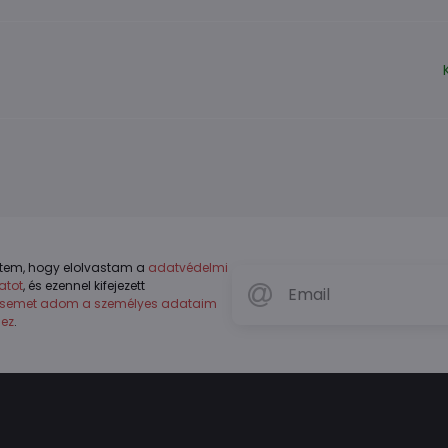
tem, hogy elolvastam a
adatvédelmi
atot
, és ezennel kifejezett
ésemet adom a személyes adataim
hez
.