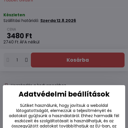
Többet olvasni
Készleten
Szállítási határidő:
Szerda
12.8.2026
3480 Ft
2740 Ft
ÁFA nélkül
Kosárba
Hozzáadás a kedvencekhez
Hozzáadás a listához
Adatvédelmi beállítások
Watchdog
Kézbesítés
Sütiket használunk, hogy javítsuk a weboldal
Raktározási szám:
S7#SK#09145040#1
látogatottságát, elemezzük a teljesítményét és
adatokat gyűjtsünk a használatáról. Ehhez harmadik fél
Gyártó:
eszközeit és szolgáltatásait is használhatjuk, és az
összegyűjtött adatokat továbbíthatjuk az EU-ban, az