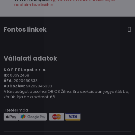
adataim kezeléséhez
.
Fontos linkek
Vállalati adatok
S O F T E L spol.
s r. o.
ID:
00692468
ÁFA:
2020450333
ADÓSZÁM:
SK202045333
A társaságot a zsolnai OR OS Žilina, Sro szekcióban jegyezték be,
kérjük, írja be a számot: 6/L.
Fizetési mód