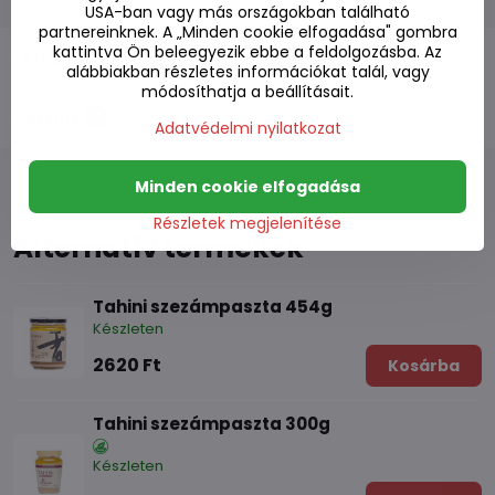
USA-ban vagy más országokban található
partnereinknek. A „Minden cookie elfogadása" gombra
kattintva Ön beleegyezik ebbe a feldolgozásba. Az
Leírás
alábbiakban részletes információkat talál, vagy
módosíthatja a beállításait.
Fórum
0
Adatvédelmi nyilatkozat
Minden cookie elfogadása
Részletek megjelenítése
Alternatív termékek
Tahini szezámpaszta 454g
Készleten
2620 Ft
Kosárba
Tahini szezámpaszta 300g
Készleten