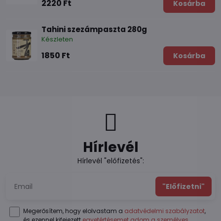
2220 Ft
Kosárba
Tahini szezámpaszta 280g
Készleten
1850 Ft
Kosárba
Hírlevél
Hírlevél "előfizetés":
"Előfizetni"
Megerősítem, hogy elolvastam a
adatvédelmi szabályzatot
,
és ezennel kifejezett
egyetértésemet adom a személyes