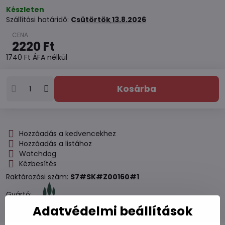
Készleten
Szállítási határidő:
Csütörtök
13.8.2026
2220 Ft
1740 Ft
ÁFA nélkül
Kosárba
Hozzáadás a kedvencekhez
Hozzáadás a listához
Watchdog
Kézbesítés
Raktározási szám:
S7#SK#Z00160#1
Gyártó:
Adatvédelmi beállítások