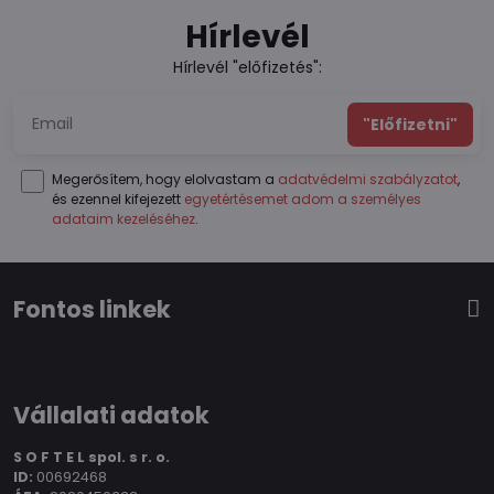
Hírlevél
Hírlevél "előfizetés":
"Előfizetni"
Megerősítem, hogy elolvastam a
adatvédelmi szabályzatot
,
és ezennel kifejezett
egyetértésemet adom a személyes
adataim kezeléséhez
.
Fontos linkek
Vállalati adatok
S O F T E L spol.
s r. o.
ID:
00692468