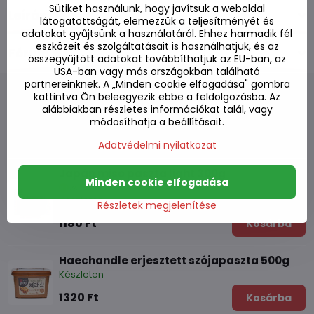
Sütiket használunk, hogy javítsuk a weboldal
Leírás
látogatottságát, elemezzük a teljesítményét és
adatokat gyűjtsünk a használatáról. Ehhez harmadik fél
eszközeit és szolgáltatásait is használhatjuk, és az
Fórum
0
összegyűjtött adatokat továbbíthatjuk az EU-ban, az
USA-ban vagy más országokban található
partnereinknek. A „Minden cookie elfogadása" gombra
kattintva Ön beleegyezik ebbe a feldolgozásba. Az
alábbiakban részletes információkat talál, vagy
módosíthatja a beállításait.
Alternatív termékek
Adatvédelmi nyilatkozat
Japán miso paszta light 300g
Minden cookie elfogadása
Készleten
Részletek megjelenítése
1180 Ft
Kosárba
Haechandle erjesztett szójapaszta 500g
Készleten
1320 Ft
Kosárba