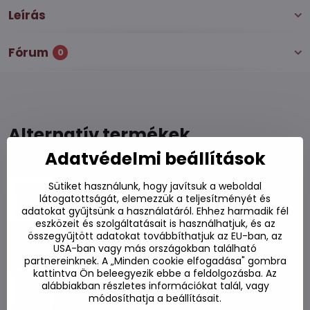
Leírás
Fórum
0
Alternatív termékek
Adatvédelmi beállítások
Tészta növényi ízesítésű 60g
Sütiket használunk, hogy javítsuk a weboldal
Készleten
látogatottságát, elemezzük a teljesítményét és
adatokat gyűjtsünk a használatáról. Ehhez harmadik fél
230 Ft
Kosárba
eszközeit és szolgáltatásait is használhatjuk, és az
összegyűjtött adatokat továbbíthatjuk az EU-ban, az
USA-ban vagy más országokban található
Leves MAMA TOM YUM garnélarák
partnereinknek. A „Minden cookie elfogadása" gombra
ízesítéssel 90g
kattintva Ön beleegyezik ebbe a feldolgozásba. Az
alábbiakban részletes információkat talál, vagy
Készleten
módosíthatja a beállításait.