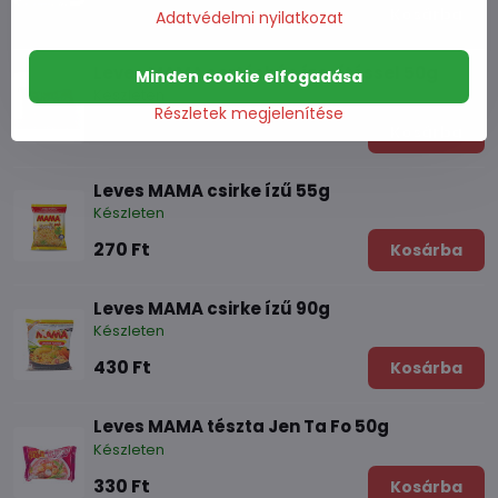
430 Ft
Kosárba
Adatvédelmi nyilatkozat
Leves MAMA sertéshús ízesítéssel 50g
Minden cookie elfogadása
Készleten
Részletek megjelenítése
290 Ft
Kosárba
Leves MAMA csirke ízű 55g
Készleten
270 Ft
Kosárba
Leves MAMA csirke ízű 90g
Készleten
430 Ft
Kosárba
Leves MAMA tészta Jen Ta Fo 50g
Készleten
330 Ft
Kosárba