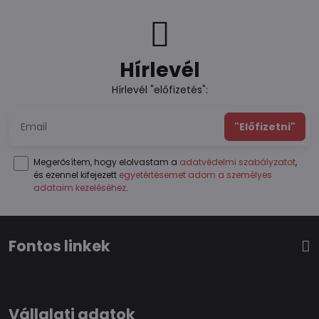
Hírlevél
Hírlevél "előfizetés":
"Előfizetni"
Megerősítem, hogy elolvastam a
adatvédelmi szabályzatot
,
és ezennel kifejezett
egyetértésemet adom a személyes
adataim kezeléséhez
.
Fontos linkek
Vállalati adatok