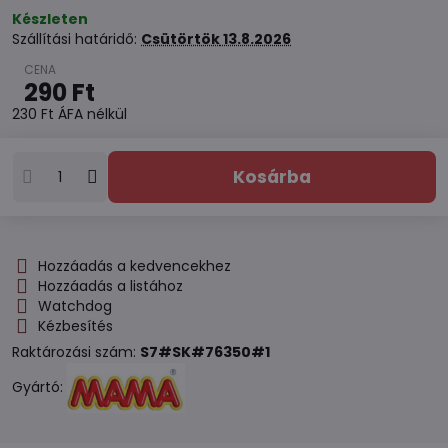
Készleten
Szállítási határidő:
Csütörtök
13.8.2026
290 Ft
230 Ft
ÁFA nélkül
Kosárba
Hozzáadás a kedvencekhez
Hozzáadás a listához
Watchdog
Kézbesítés
Raktározási szám:
S7#SK#76350#1
Gyártó: