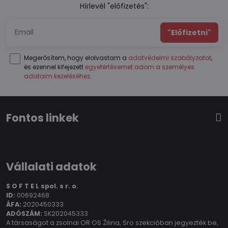
Hírlevél "előfizetés":
"Előfizetni"
Megerősítem, hogy elolvastam a
adatvédelmi szabályzatot
,
és ezennel kifejezett
egyetértésemet adom a személyes
adataim kezeléséhez
.
Fontos linkek
Vállalati adatok
S O F T E L spol.
s r. o.
ID:
00692468
ÁFA:
2020450333
ADÓSZÁM:
SK202045333
A társaságot a zsolnai OR OS Žilina, Sro szekcióban jegyezték be,