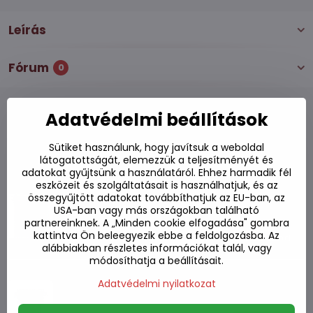
Leírás
Fórum
0
Adatvédelmi beállítások
Alternatív termékek
Sütiket használunk, hogy javítsuk a weboldal
látogatottságát, elemezzük a teljesítményét és
adatokat gyűjtsünk a használatáról. Ehhez harmadik fél
eszközeit és szolgáltatásait is használhatjuk, és az
Friss Udon tészta 200 g
összegyűjtött adatokat továbbíthatjuk az EU-ban, az
USA-ban vagy más országokban található
Készleten
partnereinknek. A „Minden cookie elfogadása" gombra
kattintva Ön beleegyezik ebbe a feldolgozásba. Az
550 Ft
Kosárba
alábbiakban részletes információkat talál, vagy
módosíthatja a beállításait.
Tészta nagy csésze Udon Nongshim
Adatvédelmi nyilatkozat
ízesítéssel 111g
Készleten