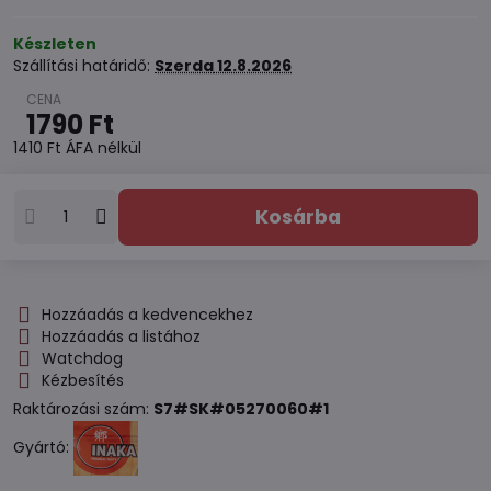
Készleten
Szállítási határidő:
Szerda
12.8.2026
1790 Ft
1410 Ft
ÁFA nélkül
Kosárba
Hozzáadás a kedvencekhez
Hozzáadás a listához
Watchdog
Kézbesítés
Raktározási szám:
S7#SK#05270060#1
Gyártó: