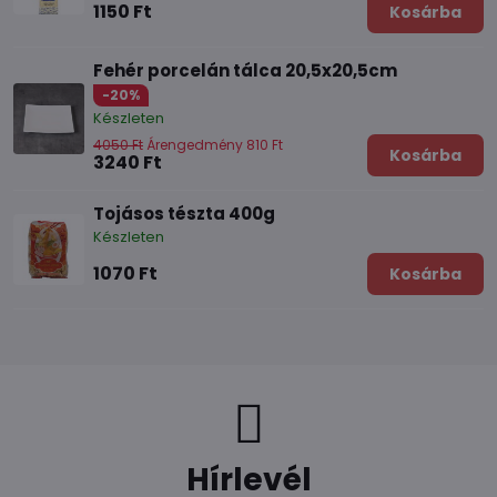
1150 Ft
Kosárba
Fehér porcelán tálca 20,5x20,5cm
-20%
Készleten
4050 Ft
Árengedmény 810 Ft
Kosárba
3240 Ft
Tojásos tészta 400g
Készleten
1070 Ft
Kosárba
Hírlevél