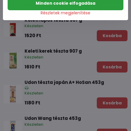
Minden cookie elfogadása
910 Ft
Kosárba
Részletek megjelenítése
Keleti lapos tészta 907 g
Készleten
1520 Ft
Kosárba
Keleti kerek tészta 907 g
Készleten
1610 Ft
Kosárba
Udon tészta japán A+ HoSan 453g
Készleten
1180 Ft
Kosárba
Udon Wang tészta 453g
Készleten